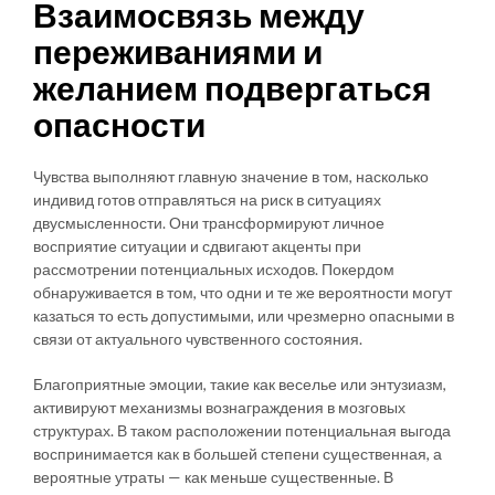
Взаимосвязь между
переживаниями и
желанием подвергаться
опасности
Чувства выполняют главную значение в том, насколько
индивид готов отправляться на риск в ситуациях
двусмысленности. Они трансформируют личное
восприятие ситуации и сдвигают акценты при
рассмотрении потенциальных исходов. Покердом
обнаруживается в том, что одни и те же вероятности могут
казаться то есть допустимыми, или чрезмерно опасными в
связи от актуального чувственного состояния.
Благоприятные эмоции, такие как веселье или энтузиазм,
активируют механизмы вознаграждения в мозговых
структурах. В таком расположении потенциальная выгода
воспринимается как в большей степени существенная, а
вероятные утраты — как меньше существенные. В