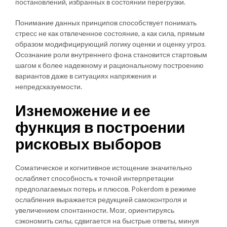
постановлений, избранных в состоянии перегрузки.
Понимание данных принципов способствует понимать
стресс не как отвлеченное состояние, а как сила, прямым
образом модифицирующий логику оценки и оценку угроз.
Осознание роли внутреннего фона становится стартовым
шагом к более надежному и рациональному построению
вариантов даже в ситуациях напряжения и
непредсказуемости.
Изнеможение и ее
функция в построении
рисковых выборов
Соматическое и когнитивное истощение значительно
ослабляет способность к точной интерпретации
предполагаемых потерь и плюсов. Pokerdom в режиме
ослабления выражается редукцией самоконтроля и
увеличением спонтанности. Мозг, ориентируясь
сэкономить силы, сдвигается на быстрые ответы, минуя