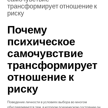
трансформирует отношение к
риску
Почему
психическое
самочувствие
трансформирует
отношение к
риску
Поведение личности в условиях выбора во многом
обуславливается тем, в котором психическом состоянии он