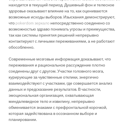
находится в текущий период. Душевный фон и телесное
здоровье оказывают влияние на то, как оцениваются
возможные исходы выборов. Изыскания демонстрируют,
что
pokerdom зеркало
непосредственно соединено со
возможностью здраво понимать угрозы и преимущества,
так как системы принятия решений непрерывно
контактируют с личными переживаниями, а не работают
обособленно.
Современные мозговые информация доказывают, что
переживания и рациональное рассуждение плотно
соединены друг с другом. Участки головного мозга,
курирующие за чувственные отклики, энергично
взаимодействуют с участками, где совершается анализ
данных и предсказание результатов. В частности,
эмоциональная организация, охватывающая
миндалевидное тело и извилину, непрерывно
обменивается знаками с префронтальной корочкой,
которая задействована в осознанном выборе и
планировании.