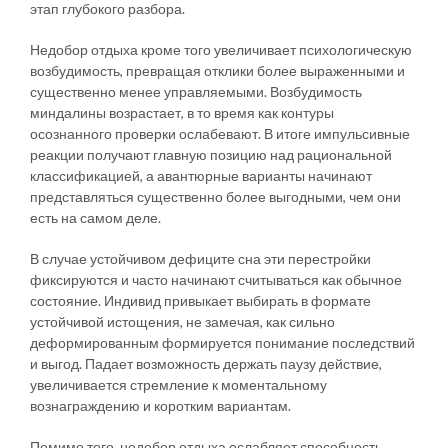
этап глубокого разбора.
Недобор отдыха кроме того увеличивает психологическую
возбудимость, превращая отклики более выраженными и
существенно менее управляемыми. Возбудимость
миндалины возрастает, в то время как контуры
осознанного проверки ослабевают. В итоге импульсивные
реакции получают главную позицию над рациональной
классификацией, а авантюрные варианты начинают
представляться существенно более выгодными, чем они
есть на самом деле.
В случае устойчивом дефиците сна эти перестройки
фиксируются и часто начинают считываться как обычное
состояние. Индивид привыкает выбирать в формате
устойчивой истощения, не замечая, как сильно
деформированным формируется понимание последствий
и выгод. Падает возможность держать паузу действие,
увеличивается стремление к моментальному
вознаграждению и коротким вариантам.
Помимо того, недобор отдыха ослабляет способность