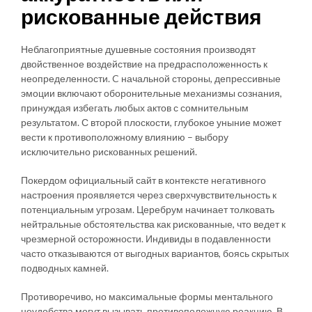
рискованные действия
Неблагоприятные душевные состояния производят
двойственное воздействие на предрасположенность к
неопределенности. C начальной стороны, депрессивные
эмоции включают оборонительные механизмы сознания,
принуждая избегать любых актов с сомнительным
результатом. С второй плоскости, глубокое уныние может
вести к противоположному влиянию – выбору
исключительно рискованных решений.
Покердом официальный сайт в контексте негативного
настроения проявляется через сверхчувствительность к
потенциальным угрозам. Церебрум начинает толковать
нейтральные обстоятельства как рискованные, что ведет к
чрезмерной осторожности. Индивиды в подавленности
часто отказываются от выгодных вариантов, боясь скрытых
подводных камней.
Противоречиво, но максимальные формы ментального
неудобства могут вызывать противоположную реакцию. В