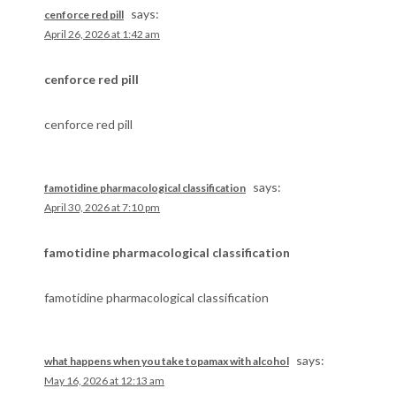
says:
cenforce red pill
April 26, 2026 at 1:42 am
cenforce red pill
cenforce red pill
says:
famotidine pharmacological classification
April 30, 2026 at 7:10 pm
famotidine pharmacological classification
famotidine pharmacological classification
says:
what happens when you take topamax with alcohol
May 16, 2026 at 12:13 am