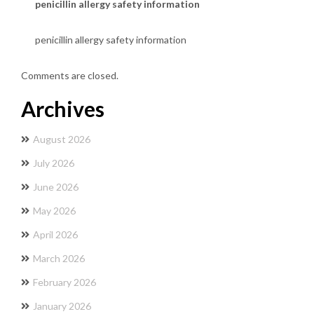
penicillin allergy safety information
penicillin allergy safety information
Comments are closed.
Archives
August 2026
July 2026
June 2026
May 2026
April 2026
March 2026
February 2026
January 2026