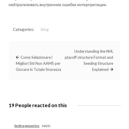
нейтрализовать внутренние ошибки интерпретации.
Categories:
blog
Understanding the NHL
Come Selezionare i
playoff structure Format and
Migliori Siti Non AAMS per
Seeding Structure
Giocare in Totale Sicurezza
Explained
19 People reacted on this
says:
levitra generico