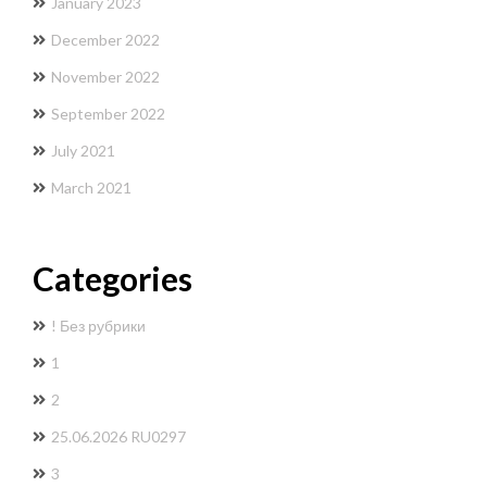
January 2023
December 2022
November 2022
September 2022
July 2021
March 2021
Categories
! Без рубрики
1
2
25.06.2026 RU0297
3