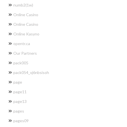
numb2(1w)
Online Casino
Online Casino
Online Kasyno
opentr.ca
Our Partners
pack005
pack054_vj6nbsisoh
page
page11
page13
pages
pages09