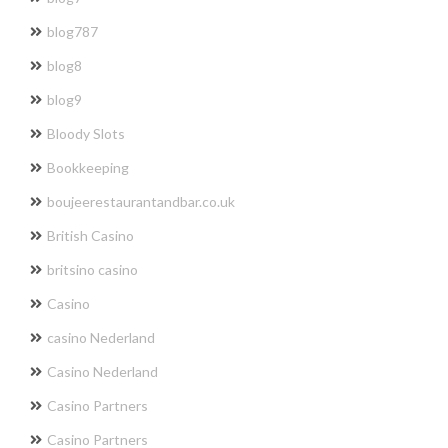
blog787
blog8
blog9
Bloody Slots
Bookkeeping
boujeerestaurantandbar.co.uk
British Casino
britsino casino
Casino
casino Nederland
Casino Nederland
Casino Partners
Casino Partners