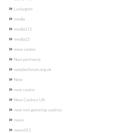
Luckygem
media
media111
media22
mew casino
Nasi partnerzy
natplanforum.org.uk
New
new casino
New Casinos UK
new non gamstop casinos
news
news011