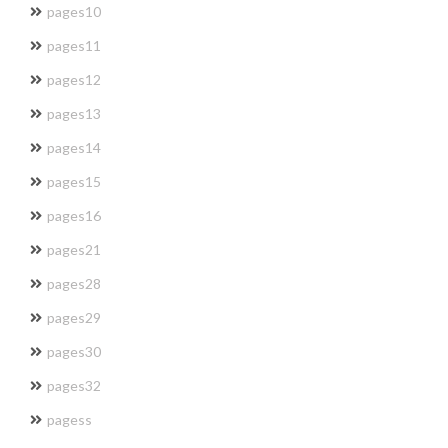
pages10
pages11
pages12
pages13
pages14
pages15
pages16
pages21
pages28
pages29
pages30
pages32
pagess