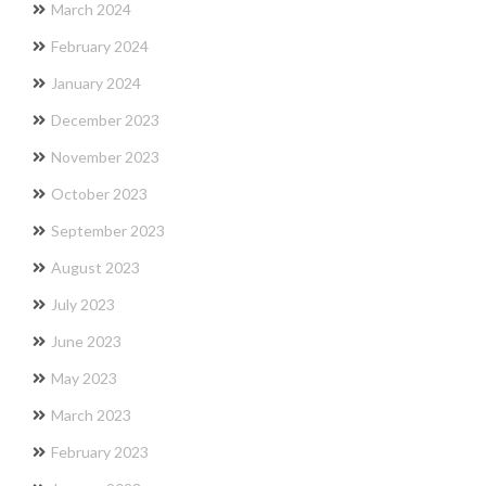
March 2024
February 2024
January 2024
December 2023
November 2023
October 2023
September 2023
August 2023
July 2023
June 2023
May 2023
March 2023
February 2023