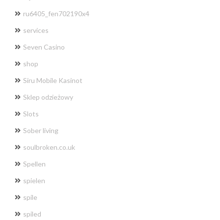
ru6405_fen702190x4
services
Seven Casino
shop
Siru Mobile Kasinot
Sklep odzieżowy
Slots
Sober living
soulbroken.co.uk
Spellen
spielen
spile
spiled