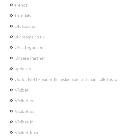
trends
tutorials
UK Casino
ukcreams.co.uk
Uncategorized
Unsere Partner
updates
Uudet Nettikasinot Ilmaiskierrokset Ilman Talletusta
Vicibet
Vicibet en
Vicibet es
Vicibet fr
Vicibet fr ca