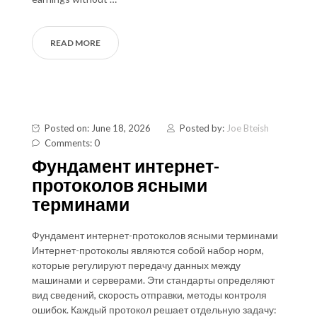
READ MORE
Posted on: June 18, 2026
Posted by:
Joe Bteish
Comments: 0
Фундамент интернет-
протоколов ясными
терминами
Фундамент интернет-протоколов ясными терминами
Интернет-протоколы являются собой набор норм,
которые регулируют передачу данных между
машинами и серверами. Эти стандарты определяют
вид сведений, скорость отправки, методы контроля
ошибок. Каждый протокол решает отдельную задачу: