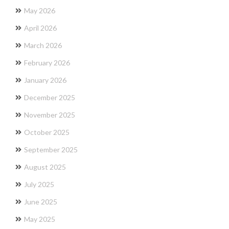
May 2026
April 2026
March 2026
February 2026
January 2026
December 2025
November 2025
October 2025
September 2025
August 2025
July 2025
June 2025
May 2025