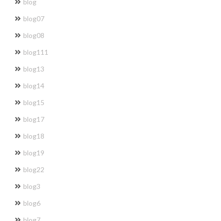
blog
blog07
blog08
blog111
blog13
blog14
blog15
blog17
blog18
blog19
blog22
blog3
blog6
blog7