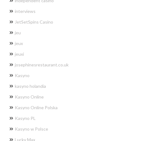
independent casino
interviews
JetSetSpins Casino
jeu
jeux
jeuxi
josephinesrestaurant.co.uk
Kasyno
kasyno holandia
Kasyno Online
Kasyno Online Polska
Kasyno PL
Kasyno w Polsce
Lucky Max