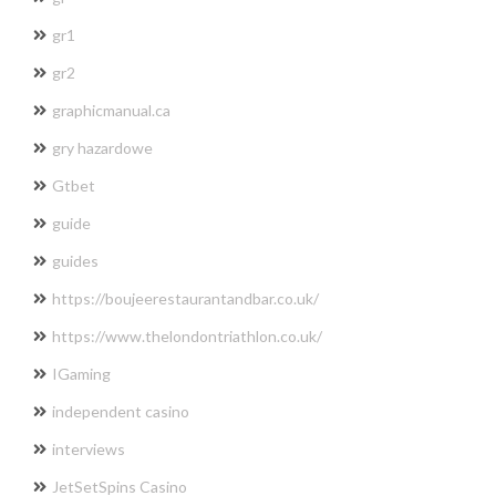
gr1
gr2
graphicmanual.ca
gry hazardowe
Gtbet
guide
guides
https://boujeerestaurantandbar.co.uk/
https://www.thelondontriathlon.co.uk/
IGaming
independent casino
interviews
JetSetSpins Casino