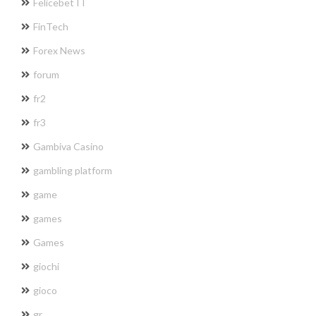
Felicebet IT
FinTech
Forex News
forum
fr2
fr3
Gambiva Casino
gambling platform
game
games
Games
giochi
gioco
gr