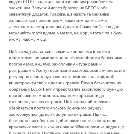
віддачі (RTP) і волатильності заявленим розробником
значенням. Запускай через браузер на BETON або
завантажуй додаток. Графіка, швидкість та механіка
залишаються незмінними – ніяких компромісів між
десктопом та смартфоном. Додаток ChampionCasino дає
можливість грати вдома, у метро, на морі, у готелі та в будь-
якому іншому місці.
Цей заклад славиться своїми захопливими ігровими
автоматами, живими казино та різноманітними бонусними
програмами, акціями, захопливими турнірами й
розіграшами. Усе тут пронизане азартом, оскільки оператор
регулярно влаштовує захопливі розіграші та акції, щоб
винагородити своїх відданих гравців. Раунд безкоштовних
обертань у Lucky Penny представляє захоплюючу функцію
прогресивного множника, яка може призвести до
експоненціальних виграшів. Цей загальний множник
зберігається протягом усього бонусного раунду і
застосовується до всіх наступних виграшів. Під час
безкоштовних обертань цей множник може зростати до
вражаючих висот, а кожна нова копійка множника додає ще
більшого азарту. Постійний характер цієї функції означає,