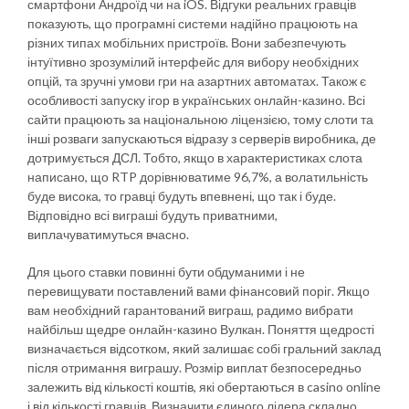
смартфони Андроїд чи на iOS. Відгуки реальних гравців
показують, що програмні системи надійно працюють на
різних типах мобільних пристроїв. Вони забезпечують
інтуїтивно зрозумілий інтерфейс для вибору необхідних
опцій, та зручні умови гри на азартних автоматах. Також є
особливості запуску ігор в українських онлайн-казино. Всі
сайти працюють за національною ліцензією, тому слоти та
інші розваги запускаються відразу з серверів виробника, де
дотримується ДСЛ. Тобто, якщо в характеристиках слота
написано, що RTP дорівнюватиме 96,7%, а волатильність
буде висока, то гравці будуть впевнені, що так і буде.
Відповідно всі виграші будуть приватними,
виплачуватимуться вчасно.
Для цього ставки повинні бути обдуманими і не
перевищувати поставлений вами фінансовий поріг. Якщо
вам необхідний гарантований виграш, радимо вибрати
найбільш щедре онлайн-казино Вулкан. Поняття щедрості
визначається відсотком, який залишає собі гральний заклад
після отримання виграшу. Розмір виплат безпосередньо
залежить від кількості коштів, які обертаються в casino оnline
і від кількості гравців. Визначити єдиного лідера складно,