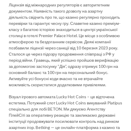
Ліцензія від міжнародних регуляторів є авторитетним
документом. Наявність такого дозволу на азартну
діяльність свідчить про те, що казино регулярно проходить
перевірки та гарантує чесну гру. Славетне казино преміум-
класу з багатою історією знаходиться в центрі української
столиці в готелі Premier Palace Hotel. Це місце з особливою
атмосферою та бездоганним сервісом. Деякі компанії
позбавили ліцензії через санкції від 10 березня 2023 року.
Сталося це через підозру продовження співпраці з РФ у
період війни. Гравець, який успішно пройшов верифікацію
за допомогою застосунку “Дія”, одразу отримує 100 грн на
основний баланс та 100 грн на персональний бонус.
Активуйте усі бонусні коди вчасно та не втрачайте
можливість скористатися додатковими привілеями.
Візуал ігрового автомата Lucky Hot Coins – це відточена
естетика. Потужний слот Lucky Hot Coins викуваний Platipus
спеціально для лобі BETON. Ми дякуємо Агентству
ПлейСіті за оперативну реакцію та закликаємо державні
інституції продовжувати посилювати контроль над ринком
азартних ігор. Betking — це онлайн-платформа з казино та