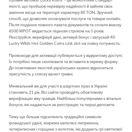
якості, що пройшов перевірку надійності й зайняв своє
законне місце на території характеру BETON. Зручний
спосіб, що дозволяє оплачувати послуги та товари онлайн.
Після подання повного пакета документів та сплати внеску
6500 МРОТ видається ліцензія строком на 5 років.
Реєструйся, верифікуй дані, активуй бонус і запускай 40
Lucky Wilds Hot Golden Coins Link slot на повну потужність.
Промокоди для активації публікуються у відкритому доступі.
Їх потрібно лише скопіювати та вставити в окрему форму.
До позитивних якостей українських казино відноситься
присутність у списку валют гривні.
Мінімальний вік для участі в азартних іграх в Україні
становить 21 рік. Всі сайти проводять обов’язкову
верифікацію віку гравців. Найбільш популярними є вітальні
бонуси, які надаються за реєстрацію та перші депозити.
Тему ще більше підсилюють традиційні символи
ірландської удачі, зокрема капелюх лепрекона,
чотирилисник і горщики з золотом, які додають грі святкової