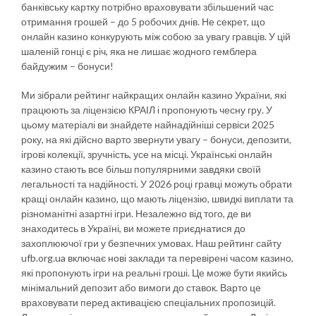
банківську картку потрібно враховувати збільшений час
отримання грошей – до 5 робочих днів. Не секрет, що
онлайн казино конкурують між собою за увагу гравців. У цій
шаленій гонці є річ, яка не лишає жодного гемблера
байдужим – бонуси!
Ми зібрали рейтинг найкращих онлайн казино України, які
працюють за ліцензією КРАІЛ і пропонують чесну гру. У
цьому матеріалі ви знайдете найнадійніші сервіси 2025
року, на які дійсно варто звернути увагу – бонуси, депозити,
ігрові колекції, зручність, усе на місці. Українські онлайн
казино стають все більш популярними завдяки своїй
легальності та надійності. У 2026 році гравці можуть обрати
кращі онлайн казино, що мають ліцензію, швидкі виплати та
різноманітні азартні ігри. Незалежно від того, де ви
знаходитесь в Україні, ви можете приєднатися до
захоплюючої гри у безпечних умовах. Наш рейтинг сайту
ufb.org.ua включає нові заклади та перевірені часом казино,
які пропонують ігри на реальні гроші. Це може бути якийсь
мінімальний депозит або вимоги до ставок. Варто це
враховувати перед активацією спеціальних пропозицій.