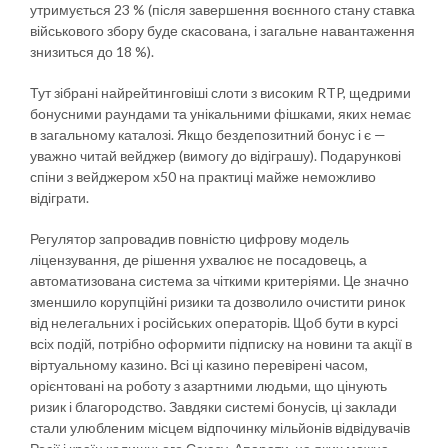
утримується 23 % (після завершення воєнного стану ставка
військового збору буде скасована, і загальне навантаження
знизиться до 18 %).
Тут зібрані найрейтинговіші слоти з високим RTP, щедрими
бонусними раундами та унікальними фішками, яких немає
в загальному каталозі. Якщо бездепозитний бонус і є —
уважно читай вейджер (вимогу до відіграшу). Подарункові
спіни з вейджером x50 на практиці майже неможливо
відіграти.
Регулятор запровадив повністю цифрову модель
ліцензування, де рішення ухвалює не посадовець, а
автоматизована система за чіткими критеріями. Це значно
зменшило корупційні ризики та дозволило очистити ринок
від нелегальних і російських операторів. Щоб бути в курсі
всіх подій, потрібно оформити підписку на новини та акції в
віртуальному казино. Всі ці казино перевірені часом,
орієнтовані на роботу з азартними людьми, що цінують
ризик і благородство. Завдяки системі бонусів, ці заклади
стали улюбленим місцем відпочинку мільйонів відвідувачів