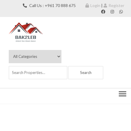
Skip to content
Call Us : +961 70 888 675
Login
|
Register
BAK 2 LEB-REAL ESTATE
Togg
navi