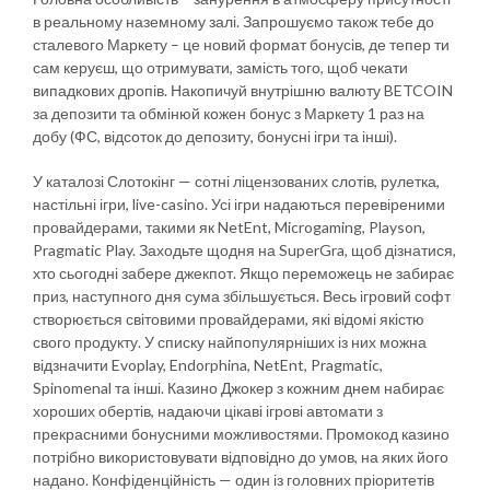
в реальному наземному залі. Запрошуємо також тебе до
сталевого Маркету – це новий формат бонусів, де тепер ти
сам керуєш, що отримувати, замість того, щоб чекати
випадкових дропів. Накопичуй внутрішню валюту BETCOIN
за депозити та обмінюй кожен бонус з Маркету 1 раз на
добу (ФС, відсоток до депозиту, бонусні ігри та інші).
У каталозі Слотокінг — сотні ліцензованих слотів, рулетка,
настільні ігри, live-casino. Усі ігри надаються перевіреними
провайдерами, такими як NetEnt, Microgaming, Playson,
Pragmatic Play. Заходьте щодня на SuperGra, щоб дізнатися,
хто сьогодні забере джекпот. Якщо переможець не забирає
приз, наступного дня сума збільшується. Весь ігровий софт
створюється світовими провайдерами, які відомі якістю
свого продукту. У списку найпопулярніших із них можна
відзначити Evoplay, Endorphina, NetEnt, Pragmatic,
Spinomenal та інші. Казино Джокер з кожним днем набирає
хороших обертів, надаючи цікаві ігрові автомати з
прекрасними бонусними можливостями. Промокод казино
потрібно використовувати відповідно до умов, на яких його
надано. Конфіденційність — один із головних пріоритетів