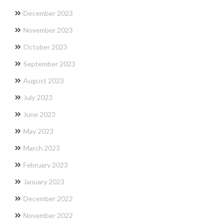
December 2023
November 2023
October 2023
September 2023
August 2023
July 2023
June 2023
May 2023
March 2023
February 2023
January 2023
December 2022
November 2022