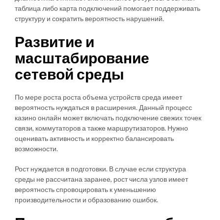
таблица либо карта подключений помогает поддерживать
структуру и сократить вероятность нарушений.
Развитие и
масштабирование
сетевой среды
По мере роста роста объема устройств среда имеет
вероятность нуждаться в расширения. Данный процесс
казино онлайн может включать подключение свежих точек
связи, коммутаторов а также маршрутизаторов. Нужно
оценивать активность и корректно балансировать
возможности.
Рост нуждается в подготовки. В случае если структура
среды не рассчитана заранее, рост числа узлов имеет
вероятность спровоцировать к уменьшению
производительности и образованию ошибок.