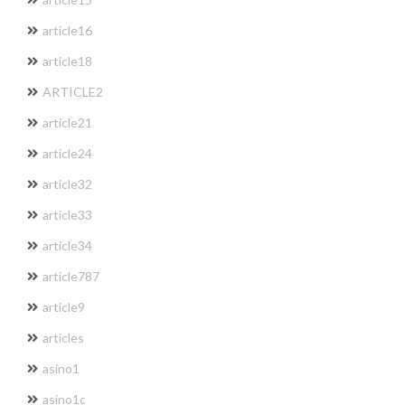
article16
article18
ARTICLE2
article21
article24
article32
article33
article34
article787
article9
articles
asino1
asino1c