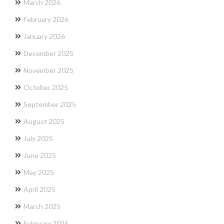
March 2026
February 2026
January 2026
December 2025
November 2025
October 2025
September 2025
August 2025
July 2025
June 2025
May 2025
April 2025
March 2025
February 2025