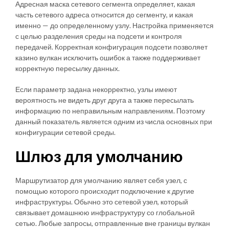
Адресная маска сетевого сегмента определяет, какая
часть сетевого адреса относится до сегменту, и какая
именно — до определенному узлу. Настройка применяется
с целью разделения среды на подсети и контроля
передачей. Корректная конфигурация подсети позволяет
казино вулкан исключить ошибок а также поддерживает
корректную пересылку данных.
Если параметр задана некорректно, узлы имеют
вероятность не видеть друг друга а также пересылать
информацию по неправильным направлениям. Поэтому
данный показатель является одним из числа основных при
конфигурации сетевой среды.
Шлюз для умолчанию
Маршрутизатор для умолчанию являет себя узел, с
помощью которого происходит подключение к другие
инфраструктуры. Обычно это сетевой узел, который
связывает домашнюю инфраструктуру со глобальной
сетью. Любые запросы, отправленные вне границы вулкан