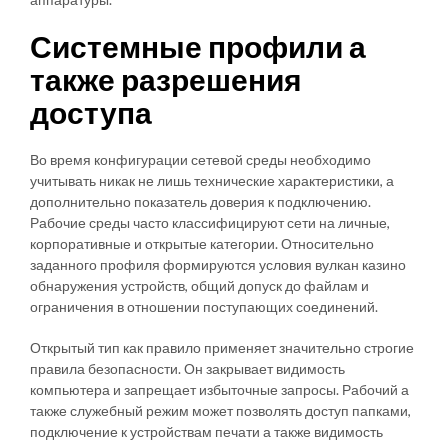
Системные профили а
также разрешения
доступа
Во время конфигурации сетевой среды необходимо
учитывать никак не лишь технические характеристики, а
дополнительно показатель доверия к подключению.
Рабочие среды часто классифицируют сети на личные,
корпоративные и открытые категории. Относительно
заданного профиля формируются условия вулкан казино
обнаружения устройств, общий допуск до файлам и
ограничения в отношении поступающих соединений.
Открытый тип как правило применяет значительно строгие
правила безопасности. Он закрывает видимость
компьютера и запрещает избыточные запросы. Рабочий а
также служебный режим может позволять доступ папками,
подключение к устройствам печати а также видимость