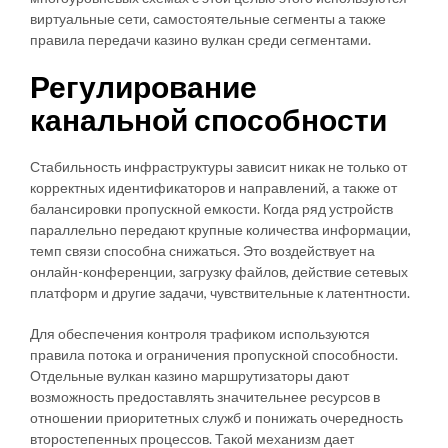
виртуальные сети, самостоятельные сегменты а также
правила передачи казино вулкан среди сегментами.
Регулирование
канальной способности
Стабильность инфраструктуры зависит никак не только от
корректных идентификаторов и направлений, а также от
балансировки пропускной емкости. Когда ряд устройств
параллельно передают крупные количества информации,
темп связи способна снижаться. Это воздействует на
онлайн-конференции, загрузку файлов, действие сетевых
платформ и другие задачи, чувствительные к латентности.
Для обеспечения контроля трафиком используются
правила потока и ограничения пропускной способности.
Отдельные вулкан казино маршрутизаторы дают
возможность предоставлять значительнее ресурсов в
отношении приоритетных служб и понижать очередность
второстепенных процессов. Такой механизм дает