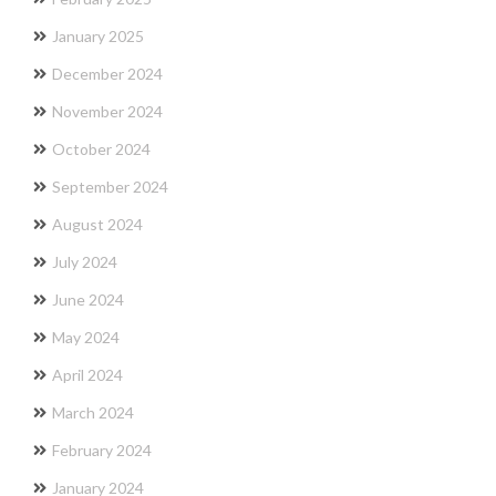
January 2025
December 2024
November 2024
October 2024
September 2024
August 2024
July 2024
June 2024
May 2024
April 2024
March 2024
February 2024
January 2024