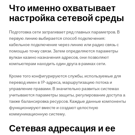
Что именно охватывает
настройка сетевой среды
Подготовка сети затрагивает ряд главных параметров. В
первую линию выбирается способ подключения:
кабельное подключение через линию или радио связь с
помощью точку связи. Затем определяются параметры
вулкан казино назначения адресов, они позволяют
компьютерам находить один друга в рамках сети.
Кроме того конфигурируются службы, используемые для
перевод имен в IP-адреса, маршрутизацию потока и
управление правами. В значительно развитых системах
учитываются параметры защиты, регулирование доступа а
также балансировка ресурсов. Каждые данные компоненты
функционируют вместе и создают целостную
коммуникационную систему.
Сетевая адресация и ее