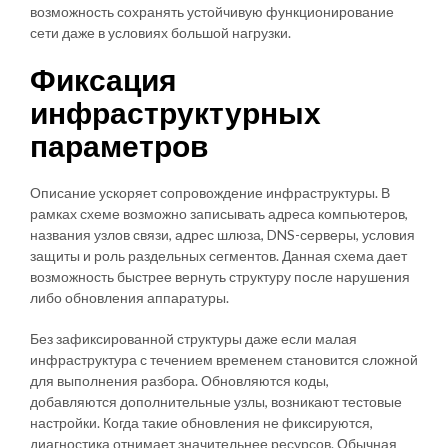
возможность сохранять устойчивую функционирование
сети даже в условиях большой нагрузки.
Фиксация
инфраструктурных
параметров
Описание ускоряет сопровождение инфраструктуры. В
рамках схеме возможно записывать адреса компьютеров,
названия узлов связи, адрес шлюза, DNS-серверы, условия
защиты и роль раздельных сегментов. Данная схема дает
возможность быстрее вернуть структуру после нарушения
либо обновления аппаратуры.
Без зафиксированной структуры даже если малая
инфраструктура с течением временем становится сложной
для выполнения разбора. Обновляются коды,
добавляются дополнительные узлы, возникают тестовые
настройки. Когда такие обновления не фиксируются,
диагностика отнимает значительнее ресурсов. Обычная