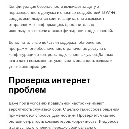
Конфигурация безопасности включает защиту от
неразрешенного допуска и опасных воздействий. В Wi-Fi
средах используется криптозащита, оно закрывает
отправляемые информацию. Дополнительно
используются ключи а также фильтрация подключений.
Дополнительные действия содержат обновление
программного обеспечения, ограничение доступа к
конфигурации и контроль подключенных узлов. Данные
шаги дают возможность уменьшить опасность взлома и
утечки информации.
Проверка интернет
проблем
Даже при в условиях правильной настройке имеют
вероятность случаться сбои. С целью таких сбоев решения
применяются способы диагностики. Проверяется казино
онлайн открытость компьютеров, корректность IP-адресов
и статус подключения. Нередко сбой связана с