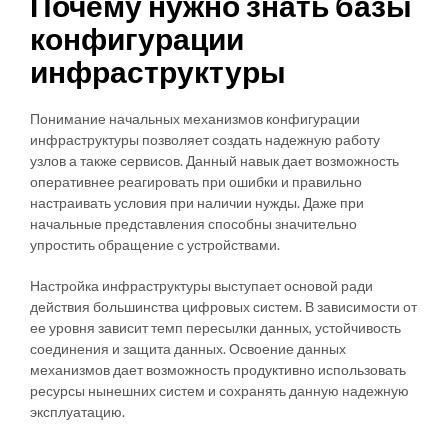
Почему нужно знать базы
конфигурации
инфраструктуры
Понимание начальных механизмов конфигурации
инфраструктуры позволяет создать надежную работу
узлов а также сервисов. Данный навык дает возможность
оперативнее реагировать при ошибки и правильно
настраивать условия при наличии нужды. Даже при
начальные представления способны значительно
упростить обращение с устройствами.
Настройка инфраструктуры выступает основой ради
действия большинства цифровых систем. В зависимости от
ее уровня зависит темп пересылки данных, устойчивость
соединения и защита данных. Освоение данных
механизмов дает возможность продуктивно использовать
ресурсы нынешних систем и сохранять данную надежную
эксплуатацию.