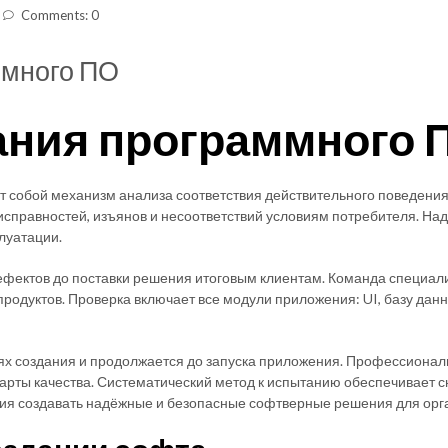
Comments: 0
ммного ПО
ния программного 
т собой механизм анализа соответствия действительного поведен
справностей, изъянов и несоответствий условиям потребителя. На
луатации.
ефектов до поставки решения итоговым клиентам. Команда специал
одуктов. Проверка включает все модули приложения: UI, базу данн
ях создания и продолжается до запуска приложения. Профессиона
арты качества. Систематический метод к испытанию обеспечивает с
ния создавать надёжные и безопасные софтверные решения для орг