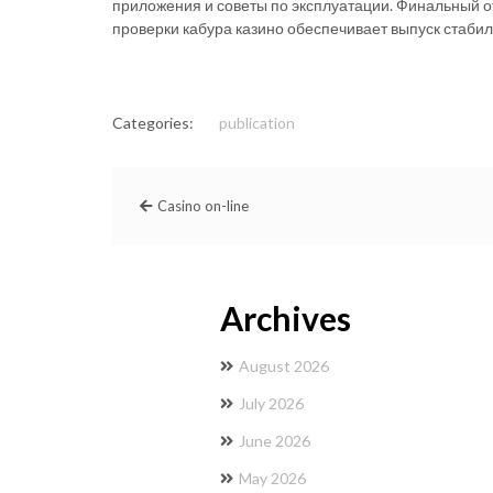
приложения и советы по эксплуатации. Финальный о
проверки кабура казино обеспечивает выпуск стаби
Categories:
publication
Casino on-line
Archives
August 2026
July 2026
June 2026
May 2026