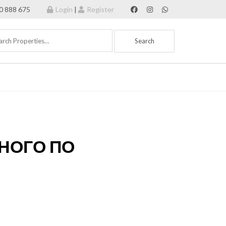
70 888 675
Login
|
Register
НОГО ПО