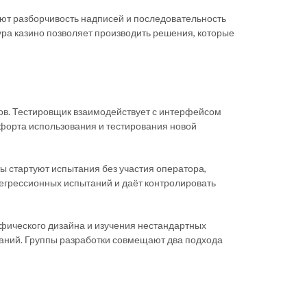
ют разборчивость надписей и последовательность
ура казино позволяет производить решения, которые
ов. Тестировщик взаимодействует с интерфейсом
форта использования и тестирования новой
ы стартуют испытания без участия оператора,
егрессионных испытаний и даёт контролировать
афического дизайна и изучения нестандартных
таний. Группы разработки совмещают два подхода