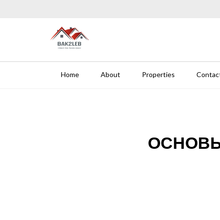
Skip to content
BAK 2 LEB-REAL ESTATE
Home
About
Properties
Contac
ОСНОВЫ