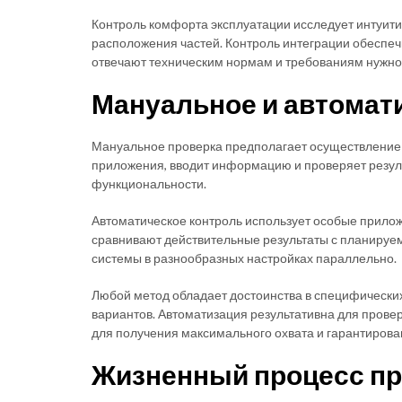
Контроль комфорта эксплуатации исследует интуити
расположения частей. Контроль интеграции обеспеч
отвечают техническим нормам и требованиям нужной
Мануальное и автомат
Мануальное проверка предполагает осуществление 
приложения, вводит информацию и проверяет резуль
функциональности.
Автоматическое контроль использует особые прилож
сравнивают действительные результаты с планируе
системы в разнообразных настройках параллельно.
Любой метод обладает достоинства в специфических
вариантов. Автоматизация результативна для прове
для получения максимального охвата и гарантирова
Жизненный процесс п