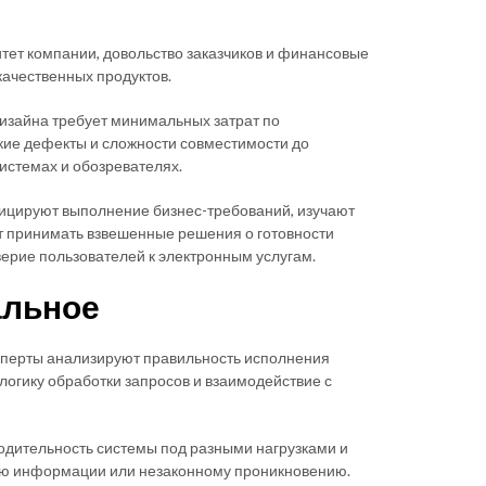
тет компании, довольство заказчиков и финансовые
качественных продуктов.
изайна требует минимальных затрат по
кие дефекты и сложности совместимости до
истемах и обозревателях.
ицируют выполнение бизнес-требований, изучают
т принимать взвешенные решения о готовности
ерие пользователей к электронным услугам.
альное
сперты анализируют правильность исполнения
огику обработки запросов и взаимодействие с
одительность системы под разными нагрузками и
нию информации или незаконному проникновению.