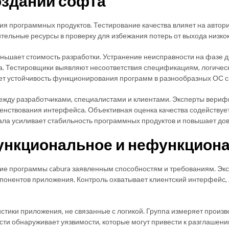
оздании софта
ия программных продуктов. Тестирование качества влияет на автори
тельные ресурсы в проверку для избежания потерь от выхода низко
ьшает стоимость разработки. Устранение неисправности на фазе д
а. Тестировщики выявляют несоответствия спецификациям, логичес
ет устойчивость функционирования программ в разнообразных ОС с
жду разработчиками, специалистами и клиентами. Эксперты вериф
енствования интерфейса. Объективная оценка качества содействуе
ала усиливает стабильность программных продуктов и повышает дов
функциональное и нефункцион
ие программы cabura заявленным способностям и требованиям. Эк
онентов приложения. Контроль охватывает клиентский интерфейс, л
тики приложения, не связанные с логикой. Группа измеряет произв
сти обнаруживает уязвимости, которые могут привести к разглаше