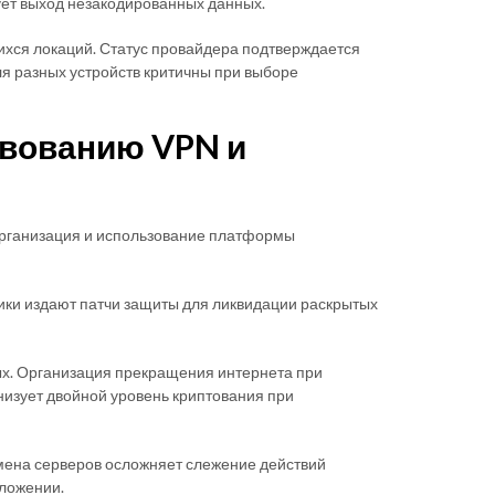
ет выход незакодированных данных.
ихся локаций. Статус провайдера подтверждается
я разных устройств критичны при выборе
вованию VPN и
организация и использование платформы
ики издают патчи защиты для ликвидации раскрытых
ых. Организация прекращения интернета при
низует двойной уровень криптования при
мена серверов осложняет слежение действий
ложении.