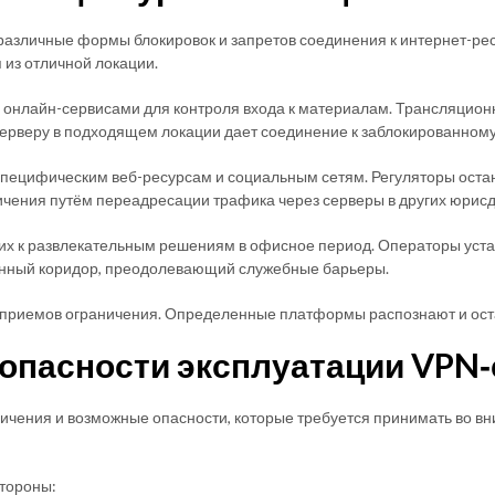
азличные формы блокировок и запретов соединения к интернет-рес
из отличной локации.
онлайн-сервисами для контроля входа к материалам. Трансляцион
серверу в подходящем локации дает соединение к заблокированном
специфическим веб-ресурсам и социальным сетям. Регуляторы оста
ичения путём переадресации трафика через серверы в других юрисд
их к развлекательным решениям в офисное период. Операторы уста
анный коридор, преодолевающий служебные барьеры.
 и приемов ограничения. Определенные платформы распознают и ос
опасности эксплуатации VPN
чения и возможные опасности, которые требуется принимать во вн
тороны: