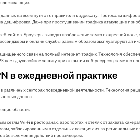
тслеживающих.
анных на всём пути от отправителя к адресату. Протоколы шифров
ча дешифровки. Даже при прослушивании трафика атакующие приобр
еб-сайтов. Браузеры выводят изображение замка в адресной поле,
ессенджеры и онлайн службы равным образом эксплуатируют ап ик
ащищённого связи на полный интернет-трафик. Технология обеспеч
 дает двухслойное защиту при открытии веб-ресурсов, заметно по
N в ежедневной практике
 различных секторах повседневной деятельности. Технология реша
ьностью данных.
ющие области:
м сетям Wi-Fi в ресторанах, аэропортах и отелях от захвата хакера
сам, заблокированным в отдельных локациях из-за региональных о
ов без слежения действий провайдером.