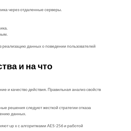
ика через отдаленные серверы.
ика.
ным.
з реализацию данных о поведении пользователей
тва и на что
е и качество действия. Правильная анализ свойств
ные решения следуют жесткой стратегии отказа
нению данных.
ют up x с алгоритмами AES-256 и работой