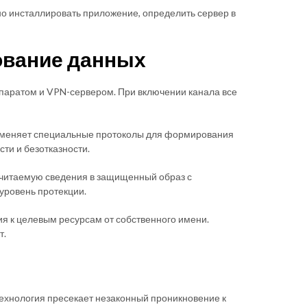
о инсталлировать приложение, определить сервер в
ование данных
паратом и VPN-сервером. При включении канала все
именяет специальные протоколы для формирования
ти и безотказности.
 читаемую сведения в защищенный образ с
ровень протекции.
 к целевым ресурсам от собственного имени.
т.
хнология пресекает незаконный проникновение к