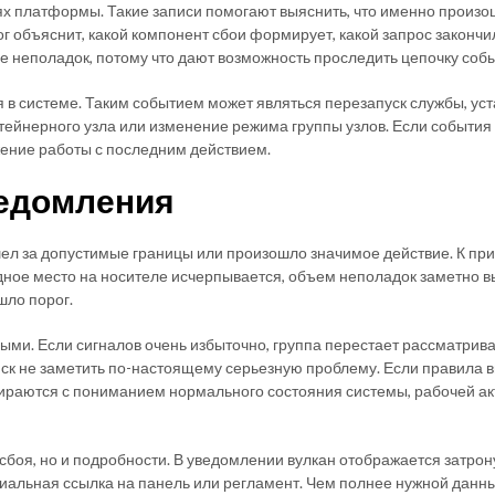
ях платформы. Такие записи помогают выяснить, что именно произ
г объяснит, какой компонент сбои формирует, какой запрос закончи
 неполадок, потому что дают возможность проследить цепочку собы
 в системе. Таким событием может являться перезапуск службы, ус
онтейнерного узла или изменение режима группы узлов. Если событи
жение работы с последним действием.
ведомления
ел за допустимые границы или произошло значимое действие. К прим
дное место на носителе исчерпывается, объем неполадок заметно 
шло порог.
и. Если сигналов очень избыточно, группа перестает рассматрива
иск не заметить по-настоящему серьезную проблему. Если правила 
бираются с пониманием нормального состояния системы, рабочей ак
боя, но и подробности. В уведомлении вулкан отображается затрон
иальная ссылка на панель или регламент. Чем полнее нужной данны