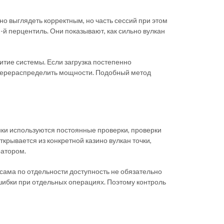
о выглядеть корректным, но часть сессий при этом
й перцентиль. Они показывают, как сильно вулкан
итие системы. Если загрузка постепенно
 перераспределить мощности. Подобный метод
нки используются постоянные проверки, проверки
открывается из конкретной казино вулкан точки,
ратором.
 сама по отдельности доступность не обязательно
ибки при отдельных операциях. Поэтому контроль