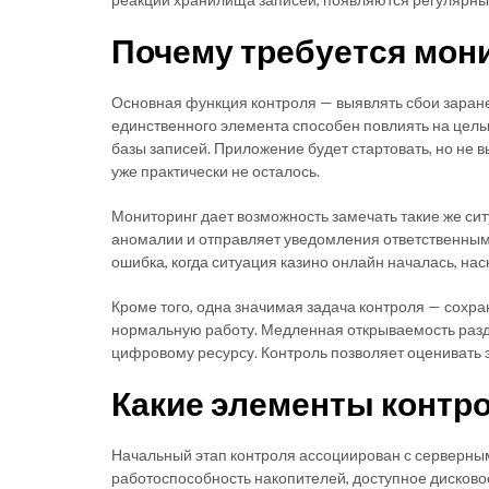
Почему требуется мони
Основная функция контроля — выявлять сбои заранее
единственного элемента способен повлиять на целый
базы записей. Приложение будет стартовать, но не 
уже практически не осталось.
Мониторинг дает возможность замечать такие же си
аномалии и отправляет уведомления ответственным с
ошибка, когда ситуация казино онлайн началась, на
Кроме того, одна значимая задача контроля — сохра
нормальную работу. Медленная открываемость разде
цифровому ресурсу. Контроль позволяет оценивать э
Какие элементы контро
Начальный этап контроля ассоциирован с серверным
работоспособность накопителей, доступное дисково