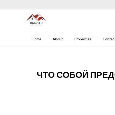
Skip to content
BAK 2 LEB-REAL ESTATE
Home
About
Properties
Contac
ЧТО СОБОЙ ПРЕД