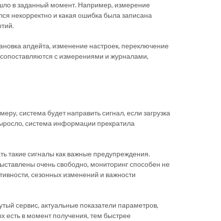
ошло в заданный момент. Например, измерение
лся некорректно и какая ошибка была записана
тий.
тановка апдейта, изменение настроек, переключение
я сопоставляются с измерениями и журналами,
еру, система будет направить сигнал, если загрузка
выросло, система информации прекратила
ть такие сигналы как важные предупреждения.
выставлены очень свободно, мониторинг способен не
тивности, сезонных изменений и важности
утый сервис, актуальные показатели параметров,
х есть в момент получения, тем быстрее