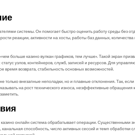
ние
ателями системы. Он помогает быстро оценить работу среды без от
рости реакции, активности на хосты, работы баз данных, количеств
чем больше казино вулкан графиков, тем лучше». Такой экран призв
статус узлов, контейнеров, служб, записей и ресурсов. Для упра
вое время возврата, стабильность основных возможностей.
е только внезапные неполадки, но и плавные отклонения. Так, если
указывать на рост технического износа, неэффективные обращения
заметить.
твия
о казино онлайн система обрабатывает операции. Существенными зн
 канальная способность, число активных сессий и темп обработки 
уальной загрузкой.