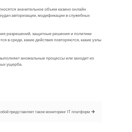
тносятся значительное объем казино онлайн
 неудач авторизации, модификации в служебных
ения разрешений, защитные решения и политики
ся в среде, какие действия повторяются, какие узлы
 выполняет аномальные процессы или заходит из
ных ущерба.
собой представляет такое мониторинг IT платформ