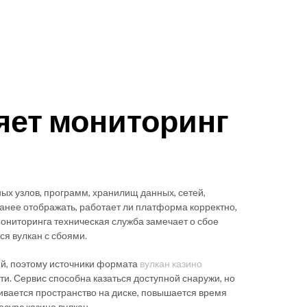
яет мониторинг
х узлов, программ, хранилищ данных, сетей,
анее отображать, работает ли платформа корректно,
 мониторинга техническая служба замечает о сбое
ся вулкан с сбоями.
ий, поэтому источники формата
вулкан казино
ти. Сервис способна казаться доступной снаружи, но
вается пространство на диске, повышается время
сурс казино вулкан.