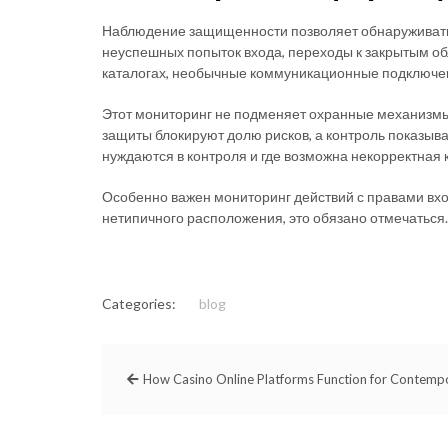
Наблюдение защищенности позволяет обнаруживать 
неуспешных попыток входа, переходы к закрытым обл
каталогах, необычные коммуникационные подключе
Этот мониторинг не подменяет охранные механизмы
защиты блокируют долю рисков, а контроль показывае
нуждаются в контроля и где возможна некорректная
Особенно важен мониторинг действий с правами вхо
нетипичного расположения, это обязано отмечаться
Categories:
blog
How Casino Online Platforms Function for Contemp