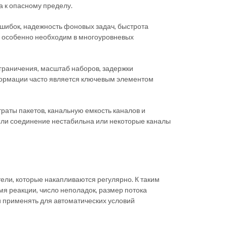
а к опасному пределу.
ошибок, надежность фоновых задач, быстрота
р особенно необходим в многоуровневых
граничения, масштаб наборов, задержки
формации часто является ключевым элементом
траты пакетов, канальную емкость каналов и
сли соединение нестабильна или некоторые каналы
ли, которые накапливаются регулярно. К таким
мя реакции, число неполадок, размер потока
и применять для автоматических условий