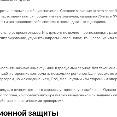
ть не только на общие значения. Среднее значение ответа способн
 часто оцениваются процентильные значения, например 95-й или 99-
ы и как проявляет себя система в нестандартных сценариях.
льно во время отказов. Инструмент позволяет прогнозировать разв
асштабирование, улучшить запросы, использовать кэширование или
выполнять назначенные функции в требуемый период. Для такой оце
служб и сторонние контроли из нескольких регионов. Если сервис не 
сервером, но и с соединением, DNS, маршрутами или сторонним опе
иода, в течение которого сервис функционирует стабильно. Однако
оспособен, но обрабатывать чрезмерно замедленно или выдавать ош
ействия и практическими проверками.
ионной защиты