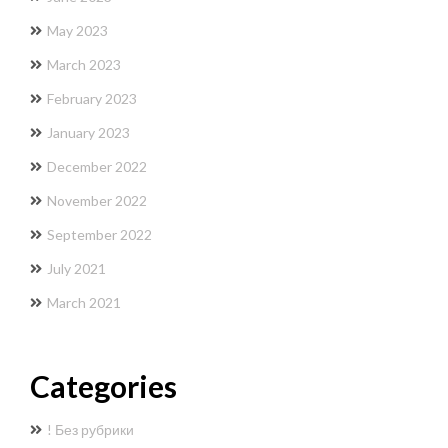
May 2023
March 2023
February 2023
January 2023
December 2022
November 2022
September 2022
July 2021
March 2021
Categories
! Без рубрики