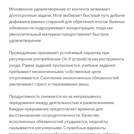
Мгновенное удовлетворение от контента затмевает
долгосрочные задачи. Мозг выбирает быстрый путь добычи
дофамина взамен стараний для обретения итогов. Важные
обязанности подразумевают концентрации, тогда как
увеселительный материал предоставляет быстрое
удовлетворение.
Промедление принимает устойчивый характер при
регулярном употреблении On X устройств как инструмента
ухода. Рамки заданий пропускаются, учебные задания
пребывают неоконченными, собственные цели
отсрочиваются. Скопление неоконченных обязанностей
увеличивает стресс и переживание вины.
Продуктивность снижается из-за непрерывного
чередования между деятельностью и развлечениями.
Каждое прерывание предполагает времени для
восстановления сосредоточенности. Качество
исполненных обязанностей ухудшается, недочёты
оказываются регулярными. Служебные варианты
теряются из-за неспособности сопротивляться соблазну