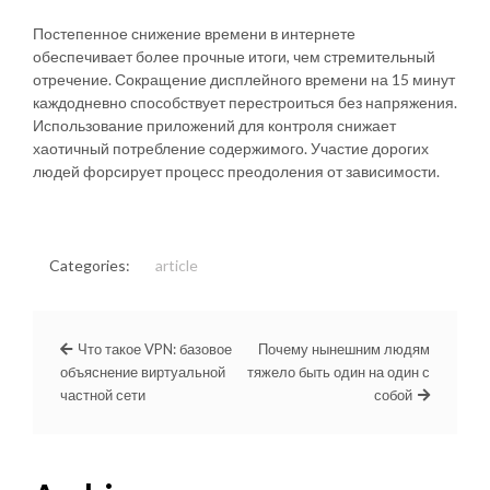
Постепенное снижение времени в интернете
обеспечивает более прочные итоги, чем стремительный
отречение. Сокращение дисплейного времени на 15 минут
каждодневно способствует перестроиться без напряжения.
Использование приложений для контроля снижает
хаотичный потребление содержимого. Участие дорогих
людей форсирует процесс преодоления от зависимости.
Categories:
article
Что такое VPN: базовое
Почему нынешним людям
объяснение виртуальной
тяжело быть один на один с
частной сети
собой