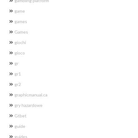
gambling platform
game
games
Games
giochi
gioco
gr
gr1
gr2
graphicmanual.ca
gry hazardowe
Gtbet
guide
guides