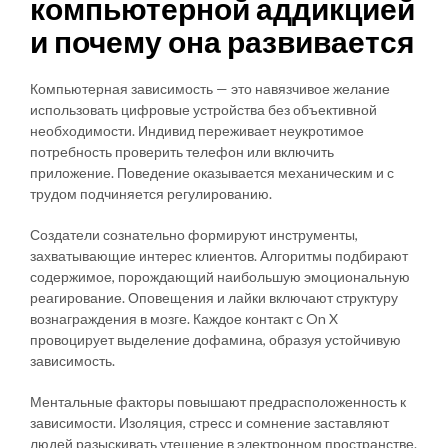
компьютерной аддикцией
и почему она развивается
Компьютерная зависимость — это навязчивое желание
использовать цифровые устройства без объективной
необходимости. Индивид переживает неукротимое
потребность проверить телефон или включить
приложение. Поведение оказывается механическим и с
трудом подчиняется регулированию.
Создатели сознательно формируют инструменты,
захватывающие интерес клиентов. Алгоритмы подбирают
содержимое, порождающий наибольшую эмоциональную
реагирование. Оповещения и лайки включают структуру
вознаграждения в мозге. Каждое контакт с On X
провоцирует выделение дофамина, образуя устойчивую
зависимость.
Ментальные факторы повышают предрасположенность к
зависимости. Изоляция, стресс и сомнение заставляют
людей разыскивать утешение в электронном пространстве.