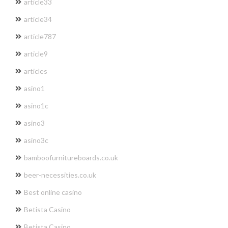
article33
article34
article787
article9
articles
asino1
asino1c
asino3
asino3c
bamboofurnitureboards.co.uk
beer-necessities.co.uk
Best online casino
Betista Casino
Betista Casino