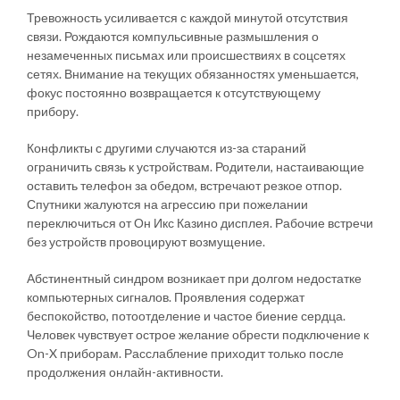
Тревожность усиливается с каждой минутой отсутствия
связи. Рождаются компульсивные размышления о
незамеченных письмах или происшествиях в соцсетях
сетях. Внимание на текущих обязанностях уменьшается,
фокус постоянно возвращается к отсутствующему
прибору.
Конфликты с другими случаются из-за стараний
ограничить связь к устройствам. Родители, настаивающие
оставить телефон за обедом, встречают резкое отпор.
Спутники жалуются на агрессию при пожелании
переключиться от Он Икс Казино дисплея. Рабочие встречи
без устройств провоцируют возмущение.
Абстинентный синдром возникает при долгом недостатке
компьютерных сигналов. Проявления содержат
беспокойство, потоотделение и частое биение сердца.
Человек чувствует острое желание обрести подключение к
On-X приборам. Расслабление приходит только после
продолжения онлайн-активности.