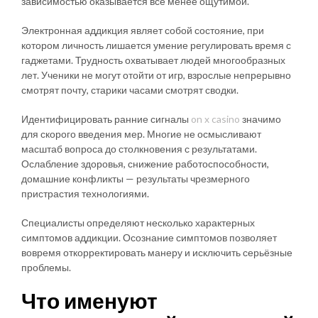
зависимостью оказывается всё менее ощутимой.
Электронная аддикция являет собой состояние, при
котором личность лишается умение регулировать время с
гаджетами. Трудность охватывает людей многообразных
лет. Ученики не могут отойти от игр, взрослые непрерывно
смотрят почту, старики часами смотрят сводки.
Идентифицировать ранние сигналы
on x casino
значимо
для скорого введения мер. Многие не осмысливают
масштаб вопроса до столкновения с результатами.
Ослабление здоровья, снижение работоспособности,
домашние конфликты — результаты чрезмерного
пристрастия технологиями.
Специалисты определяют несколько характерных
симптомов аддикции. Осознание симптомов позволяет
вовремя откорректировать манеру и исключить серьёзные
проблемы.
Что именуют