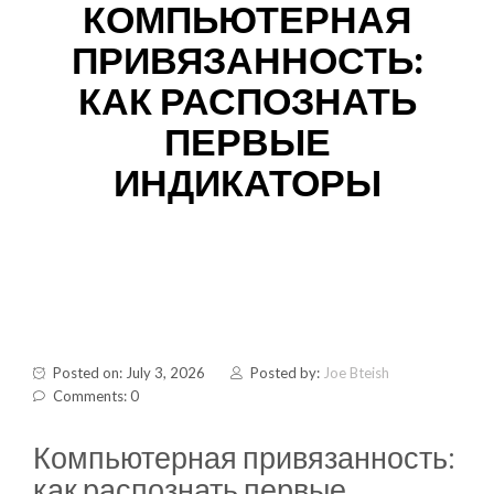
КОМПЬЮТЕРНАЯ
ПРИВЯЗАННОСТЬ:
КАК РАСПОЗНАТЬ
ПЕРВЫЕ
ИНДИКАТОРЫ
Posted on: July 3, 2026
Posted by:
Joe Bteish
Comments: 0
Компьютерная привязанность:
как распознать первые