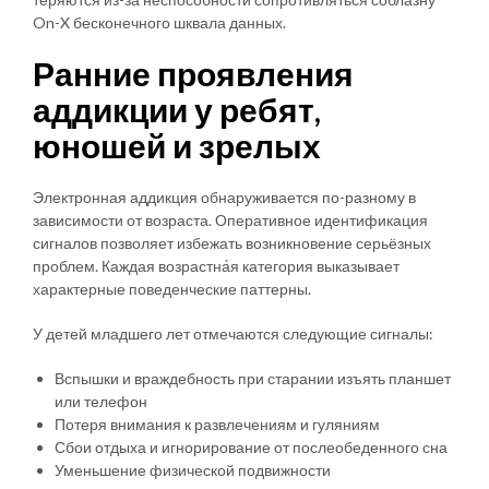
On-X бесконечного шквала данных.
Ранние проявления
аддикции у ребят,
юношей и зрелых
Электронная аддикция обнаруживается по-разному в
зависимости от возраста. Оперативное идентификация
сигналов позволяет избежать возникновение серьёзных
проблем. Каждая возрастна́я категория выказывает
характерные поведенческие паттерны.
У детей младшего лет отмечаются следующие сигналы:
Вспышки и враждебность при старании изъять планшет
или телефон
Потеря внимания к развлечениям и гуляниям
Сбои отдыха и игнорирование от послеобеденного сна
Уменьшение физической подвижности