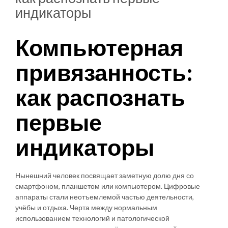
индикаторы
Компьютерная
привязанность:
как распознать
первые
индикаторы
Нынешний человек посвящает заметную долю дня со
смартфоном, планшетом или компьютером. Цифровые
аппараты стали неотъемлемой частью деятельности,
учёбы и отдыха. Черта между нормальным
использованием технологий и патологической