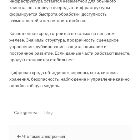
инфраструктура остается незаметной для обычного
клиента, но в первую очередь от инфраструктуры
формируется быстрота обработки, доступность
возможностей и целостность файлов.
Качественная среда строится не только на сильном
железе. Значимы структура, прозрачность, сценарное
управление, дублирование, защита, описание и
постоянное развитие. Если данные части работают вместе,
продукт становится стабильнее.
Цифровая среда объединяет серверы, сети, системы
хранения, безопасность, наблюдение и управление казино
онлайн в общую модель.
Categories:
blog
Что такое электронная