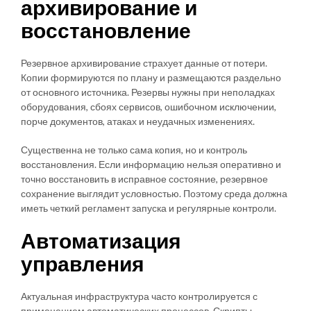
архивирование и
восстановление
Резервное архивирование страхует данные от потери.
Копии формируются по плану и размещаются раздельно
от основного источника. Резервы нужны при неполадках
оборудования, сбоях сервисов, ошибочном исключении,
порче документов, атаках и неудачных изменениях.
Существенна не только сама копия, но и контроль
восстановления. Если информацию нельзя оперативно и
точно восстановить в исправное состояние, резервное
сохранение выглядит условностью. Поэтому среда должна
иметь четкий регламент запуска и регулярные контроли.
Автоматизация
управления
Актуальная инфраструктура часто контролируется с
применением автоматических процессов. Скрипты,