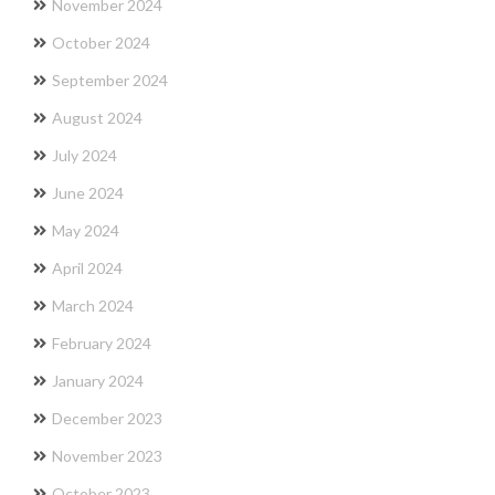
November 2024
October 2024
September 2024
August 2024
July 2024
June 2024
May 2024
April 2024
March 2024
February 2024
January 2024
December 2023
November 2023
October 2023