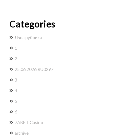
Categories
! Без рубрики
1
2
25.06.2026 RU0297
3
4
5
6
7ABET Casino
archive