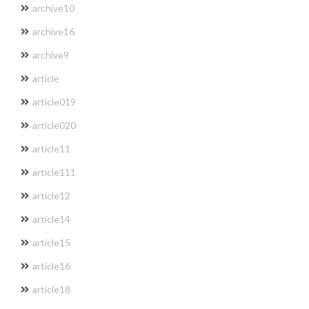
archive10
archive16
archive9
article
article019
article020
article11
article111
article12
article14
article15
article16
article18