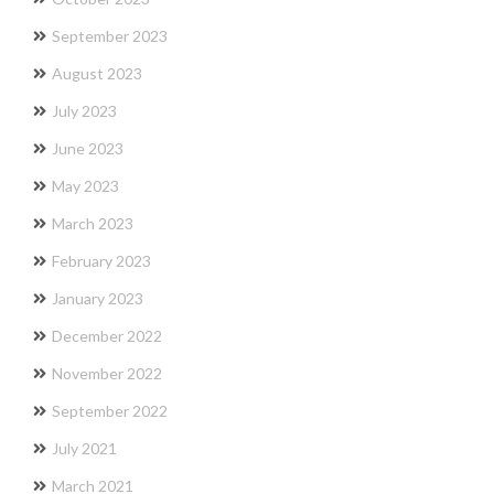
September 2023
August 2023
July 2023
June 2023
May 2023
March 2023
February 2023
January 2023
December 2022
November 2022
September 2022
July 2021
March 2021