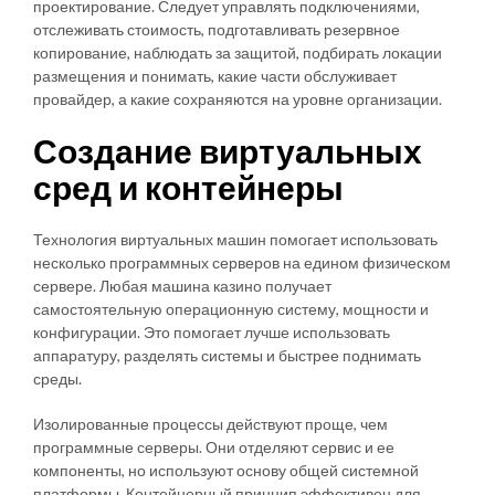
проектирование. Следует управлять подключениями,
отслеживать стоимость, подготавливать резервное
копирование, наблюдать за защитой, подбирать локации
размещения и понимать, какие части обслуживает
провайдер, а какие сохраняются на уровне организации.
Создание виртуальных
сред и контейнеры
Технология виртуальных машин помогает использовать
несколько программных серверов на едином физическом
сервере. Любая машина казино получает
самостоятельную операционную систему, мощности и
конфигурации. Это помогает лучше использовать
аппаратуру, разделять системы и быстрее поднимать
среды.
Изолированные процессы действуют проще, чем
программные серверы. Они отделяют сервис и ее
компоненты, но используют основу общей системной
платформы. Контейнерный принцип эффективен для