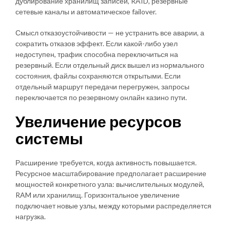
дублирование хранилищ записей, RAID, резервные
сетевые каналы и автоматическое failover.
Смысл отказоустойчивости — не устранить все аварии, а
сократить отказов эффект. Если какой-либо узел
недоступен, трафик способна переключиться на
резервный. Если отдельный диск вышел из нормального
состояния, файлы сохраняются открытыми. Если
отдельный маршрут передачи перегружен, запросы
переключается по резервному онлайн казино пути.
Увеличение ресурсов
системы
Расширение требуется, когда активность повышается.
Ресурсное масштабирование предполагает расширение
мощностей конкретного узла: вычислительных модулей,
RAM или хранилищ. Горизонтальное увеличение
подключает новые узлы, между которыми распределяется
нагрузка.