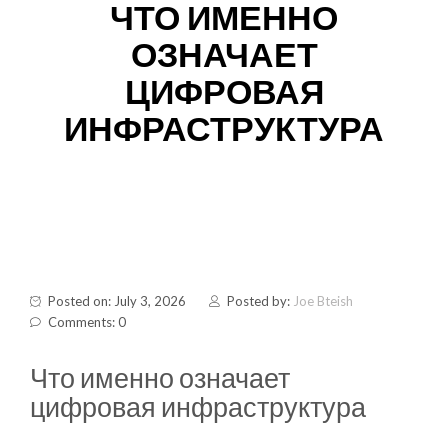
ЧТО ИМЕННО
ОЗНАЧАЕТ
ЦИФРОВАЯ
ИНФРАСТРУКТУРА
Posted on: July 3, 2026
Posted by:
Joe Bteish
Comments: 0
Что именно означает
цифровая инфраструктура