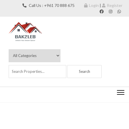
Skip to content
Call Us : +961 70 888 675
Login
|
Register
BAK 2 LEB-REAL ESTATE
Togg
navi