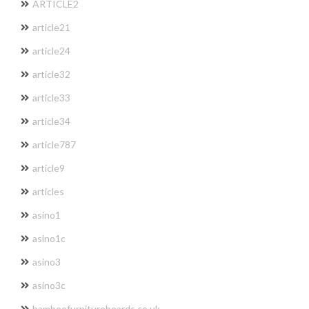
ARTICLE2
article21
article24
article32
article33
article34
article787
article9
articles
asino1
asino1c
asino3
asino3c
bamboofurnitureboards.co.uk