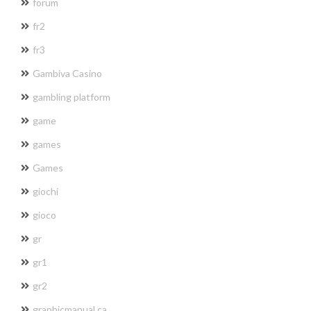
forum
fr2
fr3
Gambiva Casino
gambling platform
game
games
Games
giochi
gioco
gr
gr1
gr2
graphicmanual.ca