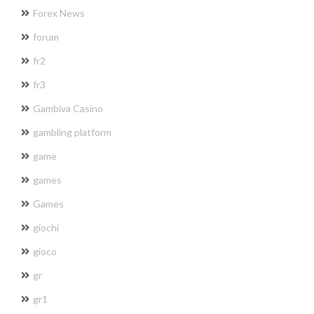
Forex News
forum
fr2
fr3
Gambiva Casino
gambling platform
game
games
Games
giochi
gioco
gr
gr1