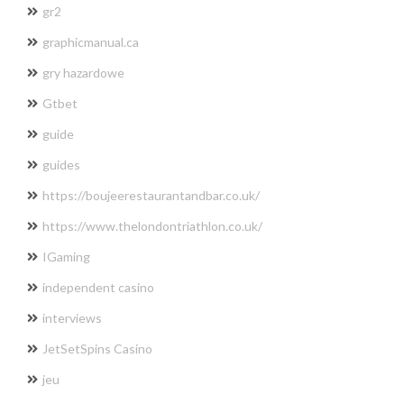
gr2
graphicmanual.ca
gry hazardowe
Gtbet
guide
guides
https://boujeerestaurantandbar.co.uk/
https://www.thelondontriathlon.co.uk/
IGaming
independent casino
interviews
JetSetSpins Casino
jeu