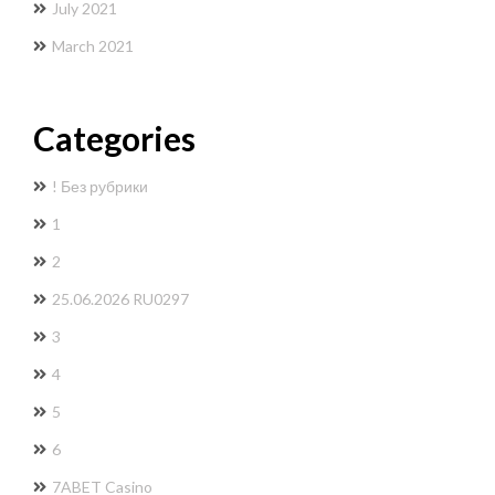
July 2021
March 2021
Categories
! Без рубрики
1
2
25.06.2026 RU0297
3
4
5
6
7ABET Casino