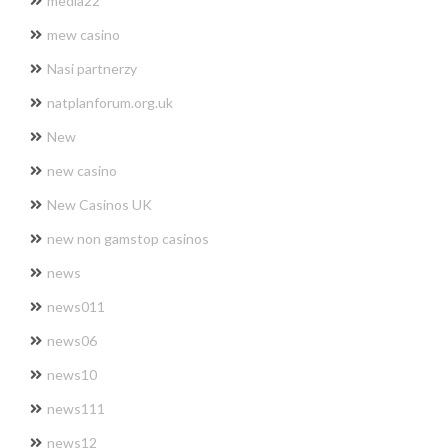
media22
mew casino
Nasi partnerzy
natplanforum.org.uk
New
new casino
New Casinos UK
new non gamstop casinos
news
news011
news06
news10
news111
news12