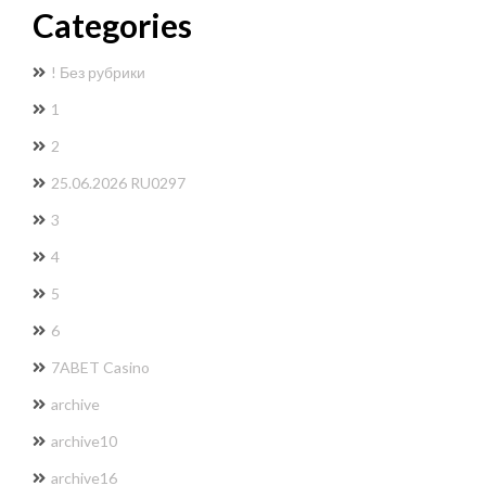
Categories
! Без рубрики
1
2
25.06.2026 RU0297
3
4
5
6
7ABET Casino
archive
archive10
archive16