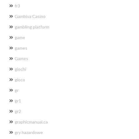
fr3
Gambiva Casino
gambling platform
game
games
Games
giochi
gioco
gr
gr1
gr2
graphicmanual.ca
gry hazardowe