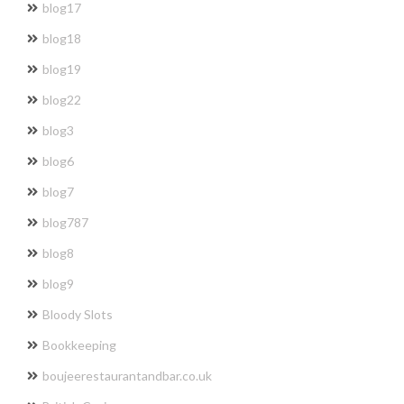
blog17
blog18
blog19
blog22
blog3
blog6
blog7
blog787
blog8
blog9
Bloody Slots
Bookkeeping
boujeerestaurantandbar.co.uk