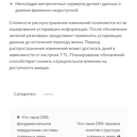
Неполадки авторитетных серверов делают данные о
домене временно недоступной
Сложности распространения изменений появляются из-за
кэширования устаревших информации. После обновления
записей резолверы продолжают применять устаревшую
данные до истечения периода жизни. Период
распространения изменений может достигать дней в
зависимости от настроек TTL. Планирование обновлений
способствует снизить отрицательное влияние на
доступность вавада.
Categories:
news
Что такое DNS:
фундаментальное
Что такое DNS: базовое
определение системы
понятие структуры
доменных имен
доменных имен