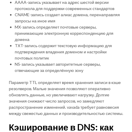
AAAA-запись указывает на адрес шестой версии
протокола для поддержки современных стандартов
CNAME-запись создает алиас домена, перенаправляя
запросы на иное имя
MX-запись определяет почтовые серверы,
принимающие электронную корреспонденцию для
домена
TXT-запись содержит текстовую информацию для
подтверждения владения доменом и настройки
почтовых политик
NS-запись указывает авторитетные серверы,
отвечающие за определённую зону
Параметр TTL определяет время хранения записи в кэше
резолверов. Малые значения позволяют оперативно
обновлять данные, но увеличивают нагрузку. Долгие
значения снижают число запросов, но замедляют
распространение изменений. vavada требует равновесия
между свежестью данных и производительностью системы.
Кэширование в DNS: как