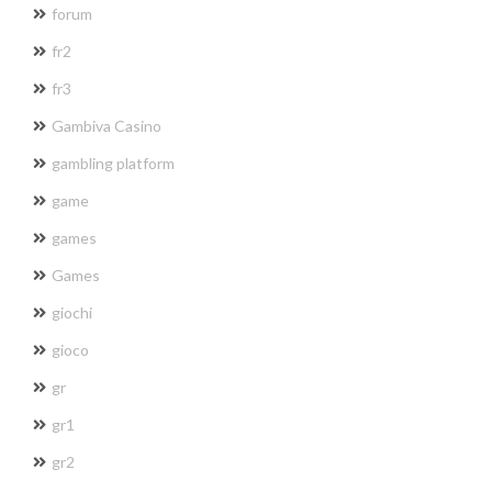
forum
fr2
fr3
Gambiva Casino
gambling platform
game
games
Games
giochi
gioco
gr
gr1
gr2