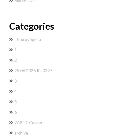
March 2021
Categories
! Без рубрики
1
2
25.06.2026 RU0297
3
4
5
6
7ABET Casino
archive