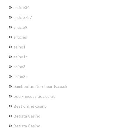
article34
article787
article9
articles
asino1
asino1c
asino3
asino3c
bamboofurnitureboards.co.uk
beer-necessities.co.uk
Best online casino
Betista Casino
Betista Casino