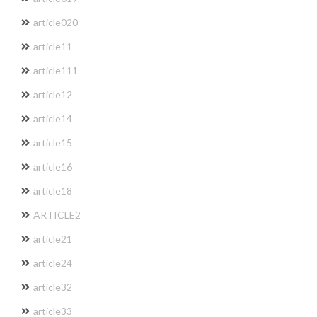
article020
article11
article111
article12
article14
article15
article16
article18
ARTICLE2
article21
article24
article32
article33