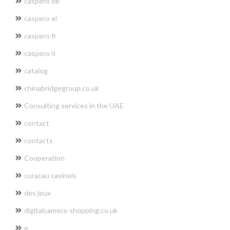
caspero de
caspero el
caspero fr
caspero it
catalog
chinabridgegroup.co.uk
Consulting services in the UAE
contact
contacts
Cooperation
curacau casinois
des jeux
digitalcamera-shopping.co.uk
e