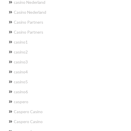
casino Nederland
Casino Nederland
Casino Partners
Casino Partners
casino1
casino2
casino3
casino4
casino5
casino6
caspero
Caspero Casino
Caspero Casino