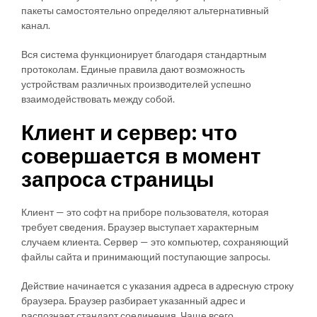
пакеты самостоятельно определяют альтернативный
канал.
Вся система функционирует благодаря стандартным
протоколам. Единые правила дают возможность
устройствам различных производителей успешно
взаимодействовать между собой.
Клиент и сервер: что
совершается в момент
запроса страницы
Клиент — это софт на приборе пользователя, которая
требует сведения. Браузер выступает характерным
случаем клиента. Сервер — это компьютер, сохраняющий
файлы сайта и принимающий поступающие запросы.
Действие начинается с указания адреса в адресную строку
браузера. Браузер разбирает указанный адрес и
распознает стандарт соединения. Чаще всего