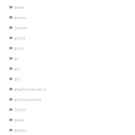
game
games
Games
giochi
gioco
gr
gr1
gr2
graphicmanual.ca
gry hazardowe
Gtbet
guide
guides