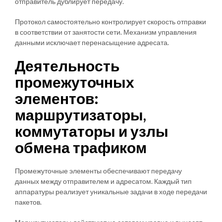
отправитель дублирует передачу.
Протокол самостоятельно контролирует скорость отправки
в соответствии от занятости сети. Механизм управления
данными исключает перенасыщение адресата.
Деятельность
промежуточных
элементов:
маршрутизаторы,
коммутаторы и узлы
обмена трафиком
Промежуточные элементы обеспечивают передачу
данных между отправителем и адресатом. Каждый тип
аппаратуры реализует уникальные задачи в ходе передачи
пакетов.