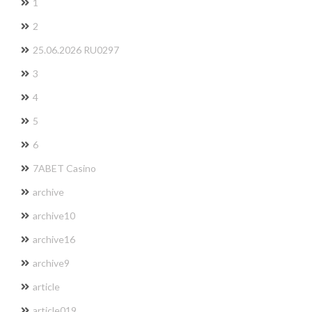
1
2
25.06.2026 RU0297
3
4
5
6
7ABET Casino
archive
archive10
archive16
archive9
article
article019