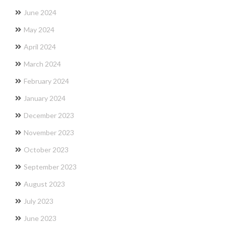
June 2024
May 2024
April 2024
March 2024
February 2024
January 2024
December 2023
November 2023
October 2023
September 2023
August 2023
July 2023
June 2023