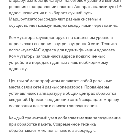
Маршрутизаторы действуют на сетевом уровне и выносят
решения о направлении пакетов. Аппарат анализирует IP-
адрес назначения и выбирает лучший путь.
Маршрутизаторы соединяют разные системы и
осуществляют коммуникацию между ними через казино.
Коммутаторы функционируют на канальном уровне и
пересылают сведения внутри внутренней сети. Техника
использует MAC-адреса для идентификации адресата.
Коммутаторы запоминают адреса подключенных
устройств и передают данные лишь необходимому
адресату.
Центры обмена трафиком являются собой реальные
места связи сетей разных операторов. Провайдеры
устанавливают аппаратуру в общих центрах обработки
сведений. Прямое соединение сетей сокращает маршрут
следования пакетов и снижает запаздывания.
Каждый транзитный узел добавляет малую запаздывание
при обработке пакета. Современное техника
обрабатывает миллионы пакетов в секунду с