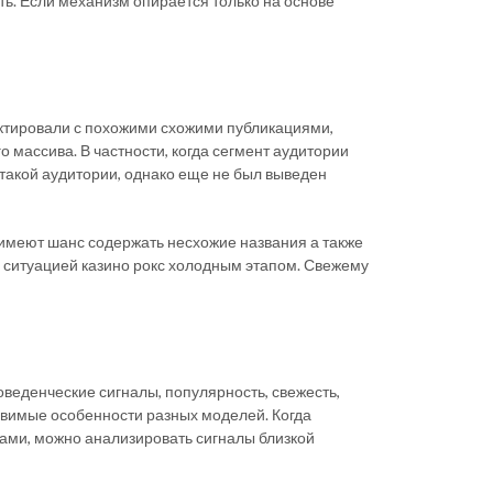
ь. Если механизм опирается только на основе
актировали с похожими схожими публикациями,
массива. В частности, когда сегмент аудитории
такой аудитории, однако еще не был выведен
 имеют шанс содержать несхожие названия а также
с ситуацией казино рокс холодным этапом. Свежему
веденческие сигналы, популярность, свежесть,
звимые особенности разных моделей. Когда
ками, можно анализировать сигналы близкой