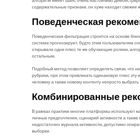
алгоритм имеет шанс очень настойчиво демонстриро
содержательные признаки, он хуже находит свежие 
Поведенческая реком
Поведенческая фильтрация строится на основе близ
система прогнозирует, будто этим пользователям с
открывала одни плюс те же обучающие ролики, алго
остальным.
Подобный метод позволяет определять связи, что н
рубрики, при этом привлекать одинаковую плюс эту
человеку а также новому контенту непросто выбрать 
Комбинированные рек
В рамках практике многие платформы используют ко
личные предпочтения, сценарий активности а также
недостаточно журнала активности, допустимо опира
выборки.