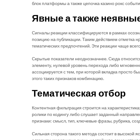
блок платформы а также цепочка казино рокс событи
Явные а также неявны
Сигналы реакции классифицируются в рамках осозна
позицию на публикации. Таким действием отметка нр
тематических предпочтений. Эти реакции чаще всего
Скрытые показатели неоднозначнее. Сюда относится
элементу, нулевой уровень перехода либо мгновенн
ассоциируется с тем, при которой вкладка просто б
этого таких признаков комбинацию.
Тематическая отбор
Контентная фильтрация строится на характеристиках
ролики по кодингу либо слушает заданный направле
признаки: смысл, тип, ключевые фразы, рубрика, со
Сильная сторона такого метода состоит в высокой яс