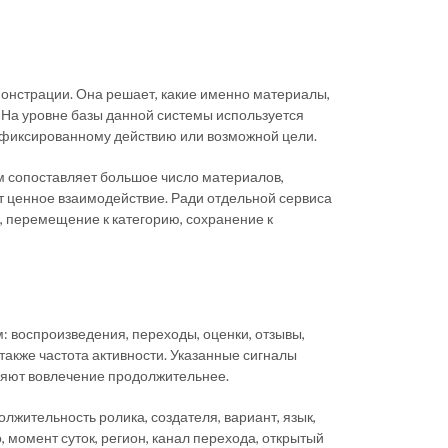
монстрации. Она решает, какие именно материалы,
. На уровне базы данной системы используется
зафиксированному действию или возможной цели.
м сопоставляет большое число материалов,
т ценное взаимодействие. Ради отдельной сервиса
, перемещение к категорию, сохранение к
 воспроизведения, переходы, оценки, отзывы,
также частота активности. Указанные сигналы
аняют вовлечение продолжительнее.
жительность ролика, создателя, вариант, язык,
 момент суток, регион, канал перехода, открытый