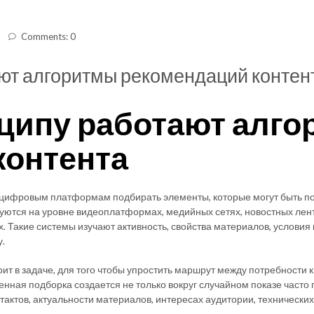
Comments: 0
ют алгоритмы рекомендаций контен
нципу работают алг
контента
 цифровым платформам подбирать элементы, которые могут быть п
вуются на уровне видеоплатформах, медийных сетях, новостных лен
х. Такие системы изучают активность, свойства материалов, услови
.
 в задаче, для того чтобы упростить маршрут между потребности к 
твенная подборка создается не только вокруг случайном показе част
тактов, актуальности материалов, интересах аудитории, технически