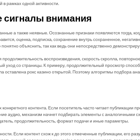
й в рамках одной активности.
е сигналы внимания
нные а также неявные. Осознанные признаки появляются тогда, ког
авится, оценка, подписка, сохранение внутрь сохраненное, негатив
 понятно объяснить, так как ведь они непосредственно демонстрир
 продолжительность воспроизведения, скорость скролла, повторное 
ый уход со страницы. К примеру, продолжительный просмотр способе
ыла оставлена рокс казино открытой. Поэтому алгоритмы подбора ан
 конкретного контента. Если посетитель часто читает публикации п
ние аудио, механизм начнет подбирать элементы с аналогичными сх
здатель, продолжительность, формат подачи и иные параметры.
ности. Если контент схож к до этого отмеченные публикации, его раз