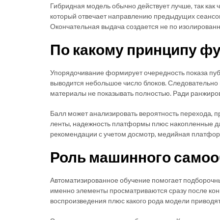
Гибридная модель обычно действует лучше, так как 
который отвечает направлению предыдущих сеансов,
Окончательная выдача создается не по изолированн
По какому принципу ф
Упорядочивание формирует очередность показа пуб
выводится небольшое число блоков. Следовательно м
материалы не показывать полностью. Ради ранжиро
Балл может анализировать вероятность перехода, п
ленты, надежность платформы плюс накопленные да
рекомендации с учетом досмотр, медийная платформ
Роль машинного само
Автоматизированное обучение помогает подборочны
именно элементы просматриваются сразу после конк
воспроизведения плюс какого рода модели приводят 