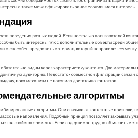
вать схожий содержимое rox casino плюс ограничивать вариативност
интересы а также может фиксировать ранее сложившиеся интересы.
ендация
ости поведения разных людей. Если несколько пользователей конт
пособны быть интересны плюс дополнительные объекты среди общего 
ритм способен предложить материал, который понравился сегменту 
е обязательно видны через характеристику контента. Две материалы
 идентичную аудиторию. Недостаток совместной фильтрации связан 
выдачу, пока механизм не накопила достаточно контактов.
омендательные алгоритмы
мбинированные алгоритмы. Они связывают контентные признаки, по
 массовые направления. Подобный принцип позволяет закрывать уя
ться на свойства элемента. Если содержимое трудно объяснить мет