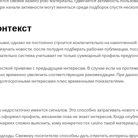
тся свежие казино рокс материалы, сдвигается активность пользов
и начале активности могут меняться среди подборок спустя нескольк
онтекст
ми, однако не постоянно строится исключительно на накопленной 
зучать новости, после полудня подбирать рабочие публикации, посл
тельно система учитывает не только суммарный профиль предпочте
есткой привязки с предыдущим интересам. В случае если на протяже
анс временно увеличить соответствующие рекомендации. При данной
 долгосрочными интересами плюс временными показателями.
у недостаточно имеется сигналов. Это способно затрагивать нового 
оформил профиль, механизм пока не знает интересов. Когда опубли
енариях сложно выяснить, кому конкретно rox casino такой материал
одходы. Свежему посетителю способны дать отметить интересы вруч