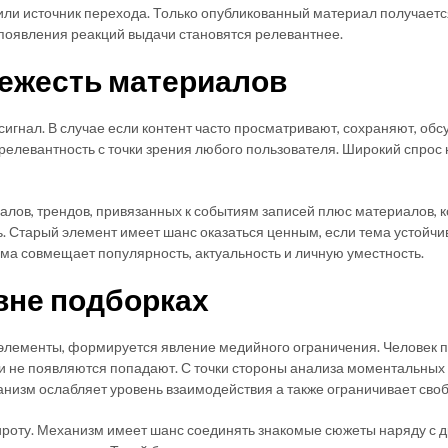
 или источник перехода. Только опубликованный материал получает
 появления реакций выдачи становятся релевантнее.
ежесть материалов
сигнал. В случае если контент часто просматривают, сохраняют, об
 релевантность с точки зрения любого пользователя. Широкий спрос 
алов, трендов, привязанных к событиям записей плюс материалов, 
ь. Старый элемент имеет шанс оказаться ценным, если тема устойч
а совмещает популярность, актуальность и личную уместность.
вне подборках
 элементы, формируется явление медийного ограничения. Человек 
ки не появляются попадают. С точки стороны анализа моментальных 
низм ослабляет уровень взаимодействия а также ограничивает сво
оту. Механизм имеет шанс соединять знакомые сюжеты наряду с д