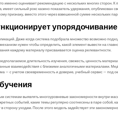
что именно оценивает рекомендацию с нескольких многих сторон. К
 имеет сильный рокс казино показатель удержания, опубликован св
ому признаку, вместо этого через взвешенной сумме нескольких па
ункционирует упорядочивание
ликаций. Даже когда система подобрала множество возможно подхо
еханизм нужен чтобы определить, какой элемент вывести на главное
вания каждому материалу присваивается оценка релевантности.
редполагаемое длительность изучения, свежесть, ценность материа
нные взаимодействия с близкими аналогичными материалами. Медиа
а — с учетом своевременность и доверие, учебный сервис — под око
обучения
м системам выявлять многоуровневые закономерности внутри масш
ретных событий, какие темы регулярно соотнесены в паре собой, ка
в сторону уходам. После этого модель задействует эти закономерн