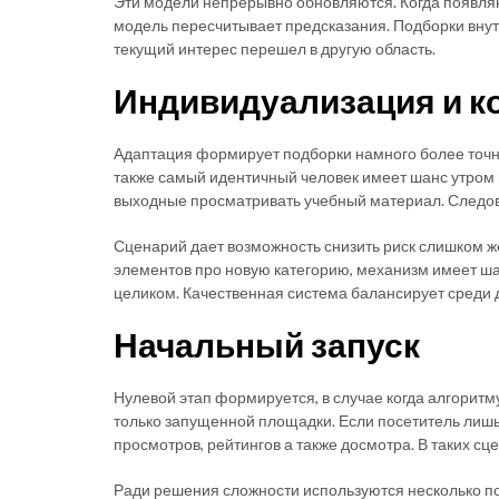
Эти модели непрерывно обновляются. Когда появляю
модель пересчитывает предсказания. Подборки внутр
текущий интерес перешел в другую область.
Индивидуализация и к
Адаптация формирует подборки намного более точны
также самый идентичный человек имеет шанс утром и
выходные просматривать учебный материал. Следова
Сценарий дает возможность снизить риск слишком ж
элементов про новую категорию, механизм имеет ш
целиком. Качественная система балансирует среди
Начальный запуск
Нулевой этап формируется, в случае когда алгоритм
только запущенной площадки. Если посетитель лишь 
просмотров, рейтингов а также досмотра. В таких сц
Ради решения сложности используются несколько п