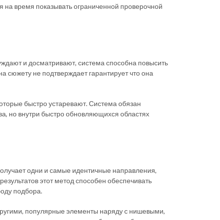
ся на время показывать ограниченной проверочной
суждают и досматривают, система способна повысить
на сюжету не подтверждает гарантирует что она
которые быстро устаревают. Система обязан
ива, но внутри быстро обновляющихся областях
получает одни и самые идентичные направления,
результатов этот метод способен обеспечивать
боду подбора.
ругими, популярные элементы наряду с нишевыми,