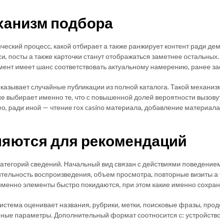
ханизм подбора
еский процесс, какой отбирает а также ранжирует контент ради де
си, посты а также карточки станут отображаться заметнее остальных
лемент имеет шанс соответствовать актуальному намерению, ранее 
азывает случайные публикации из полной каталога. Такой механиз
же выбирает именно те, что с повышенной долей вероятности вызову
о, ради иной — чтение rox casino материала, добавление материала
няются для рекомендаций
тегорий сведений. Начальный вид связан с действиями поведением:
ительность воспроизведения, объем просмотра, повторные визиты а 
 именно элементы быстро покидаются, при этом какие именно сохр
тема оценивает названия, рубрики, метки, поисковые фразы, продол
 иные параметры. Дополнительный формат соотносится с: устройство,