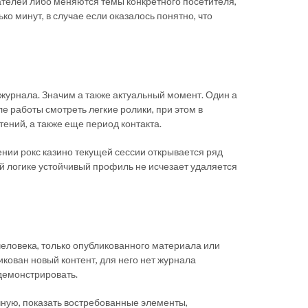
ателей либо меняются темы конкретного посетителя,
о минут, в случае если оказалось понятно, что
журнала. Значим а также актуальный момент. Один а
е работы смотреть легкие ролики, при этом в
ний, а также еще период контакта.
нии рокс казино текущей сессии открывается ряд
 логике устойчивый профиль не исчезает удаляется
человека, только опубликованного материала или
кован новый контент, для него нет журнала
 демонстрировать.
ную, показать востребованные элементы,