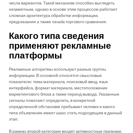
числа вариантов. Такой механизм способен выглядеть
незаметным, однако в основе этим процессом работает
сложная архитектура обработки информации,
предсказания а также vavada торгового сравнения.
Какого типа сведения
применяют рекламные
платформы
Рекламные алгоритмы используют разные группы
информации. В основной относятся смысловые
показатели: тема материала, поисковый ввод, язык
интерфейса, формат материала, местоположение
маркетингового блока а также период вывода. Указанные
сигналы помогают определить, в конкретной
определенной обстановке пребывает человек и какого
типа объявление имеет шанс стать подходящим в данный
этап.
В рамках второй категории входят активностные признаки.