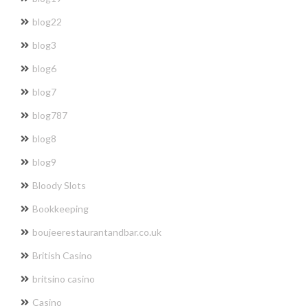
blog22
blog3
blog6
blog7
blog787
blog8
blog9
Bloody Slots
Bookkeeping
boujeerestaurantandbar.co.uk
British Casino
britsino casino
Casino