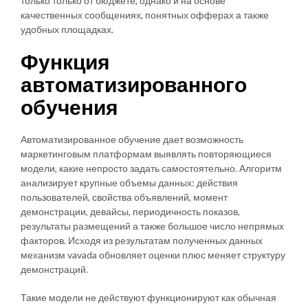
только только от бюджете, однако и на основе
качественных сообщениях, понятных офферах а также
удобных площадках.
Функция
автоматизированного
обучения
Автоматизированное обучение дает возможность
маркетинговым платформам выявлять повторяющиеся
модели, какие непросто задать самостоятельно. Алгоритм
анализирует крупные объемы данных: действия
пользователей, свойства объявлений, момент
демонстрации, девайсы, периодичность показов,
результаты размещений а также большое число непрямых
факторов. Исходя из результатам полученных данных
механизм vavada обновляет оценки плюс меняет структуру
демонстраций.
Такие модели не действуют функционируют как обычная