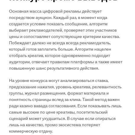
Основная масса цифровой рекламы действует
посредством аукцион. Каждый раз, в момент когда
создается условие показать сообщение, алгоритм
выбирает рекламодателей, проверяет этих участников
цены и сопоставляет сопутствующие критерии качества.
Побеждает далеко не всегда всегда рекламодатель,
который готов заплатить больше. Алгоритм нацелен
отобрать креатив, которое одновременно подходит
аудитории, отвечает правилам платформы а также имеет
повышенную шанс результативного действия.
На уровне конкурса могут анализироваться ставка,
предсказание нажатия, уровень креатива, релевантность
группы, журнал размещения, формат материала и
понятность страницы вслед за клика. Такой метод важен
ради казино вавада согласования. Если показывать лишь
самые высокие по цене креативы, посетительский
сценарий может ухудшиться. В случае если опираться
лишь на качество, промо экосистема потеряет
коммерческую отдачу.