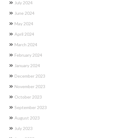
July 2024
June 2024
May 2024
April 2024
March 2024
February 2024
January 2024
December 2023
November 2023
October 2023
September 2023
August 2023
July 2023