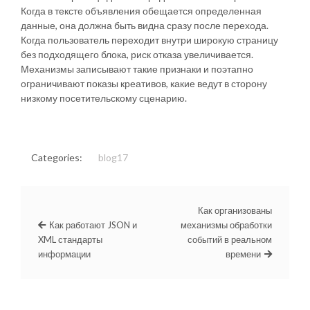
Когда в тексте объявления обещается определенная
данные, она должна быть видна сразу после перехода.
Когда пользователь переходит внутри широкую страницу
без подходящего блока, риск отказа увеличивается.
Механизмы записывают такие признаки и поэтапно
ограничивают показы креативов, какие ведут в сторону
низкому посетительскому сценарию.
Categories:
blog17
Как организованы
Как работают JSON и
механизмы обработки
XML стандарты
событий в реальном
информации
времени