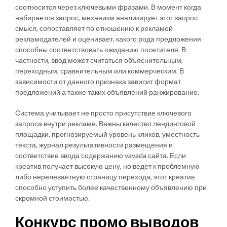
соотносится через ключевыми фразами. В момент когда
набирается запрос, механизм анализирует этот запрос
смысл, сопоставляет по отношению к рекламой
рекламодателей и оценивает, какого рода предложения
способны соответствовать ожиданию посетителя. В
частности, ввод может считаться объяснительным,
переходным, сравнительным или коммерческим. В
зависимости от данного признака зависит формат
предложений а также таких объявлений ранжирование.
Система учитывает не просто присутствие ключевого
запроса внутри рекламе. Важны качество лендинговой
площадки, прогнозируемый уровень кликов, уместность
текста, журнал результативности размещения и
соответствие ввода содержанию vavada сайта. Если
креатив получает высокую цену, но ведет к проблемную
либо нерелевантную страницу перехода, этот креатив
способно уступить более качественному объявлению при
скромной стоимостью.
Конкурс промо выводов