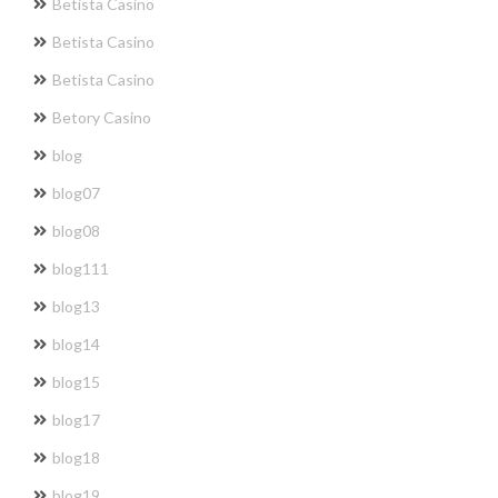
Betista Casino
Betista Casino
Betista Casino
Betory Casino
blog
blog07
blog08
blog111
blog13
blog14
blog15
blog17
blog18
blog19