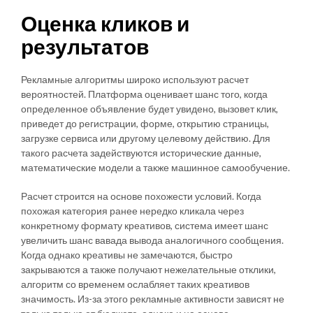
Оценка кликов и
результатов
Рекламные алгоритмы широко используют расчет
вероятностей. Платформа оценивает шанс того, когда
определенное объявление будет увидено, вызовет клик,
приведет до регистрации, форме, открытию страницы,
загрузке сервиса или другому целевому действию. Для
такого расчета задействуются исторические данные,
математические модели а также машинное самообучение.
Расчет строится на основе похожести условий. Когда
похожая категория ранее нередко кликала через
конкретному формату креативов, система имеет шанс
увеличить шанс вавада вывода аналогичного сообщения.
Когда однако креативы не замечаются, быстро
закрываются а также получают нежелательные отклики,
алгоритм со временем ослабляет таких креативов
значимость. Из-за этого рекламные активности зависят не