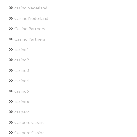
casino Nederland
Casino Nederland
Casino Partners
Casino Partners
casino1
casino2
casino3
casino4
casino5
casino6
caspero
Caspero Casino
Caspero Casino