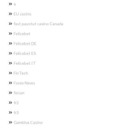
e
EU casino
fast payotut casino Canada
Felicebet
Felicebet DE
Felicebet ES
Felicebet IT
FinTech
Forex News
forum
fr2
fr3
Gambiva Casino