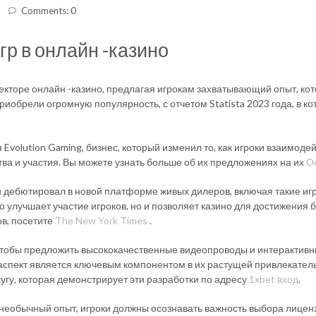
Comments: 0
р в онлайн -казино
екторе онлайн -казино, предлагая игрокам захватывающий опыт, ко
риобрели огромную популярность, с отчетом Statista 2023 года, в ко
Evolution Gaming, бизнес, который изменил то, как игроки взаимоде
тва и участия. Вы можете узнать больше об их предложениях на их
О
и дебютировал в новой платформе живых дилеров, включая такие игры,
 улучшает участие игроков, но и позволяет казино для достижения
в, посетите
The New York Times
.
чтобы предложить высококачественные видеопроводы и интерактивн
аспект является ключевым компонентом в их растущей привлекатель
угу, которая демонстрирует эти разработки по адресу
1xbet вход
.
 необычный опыт, игроки должны осознавать важность выбора лицен