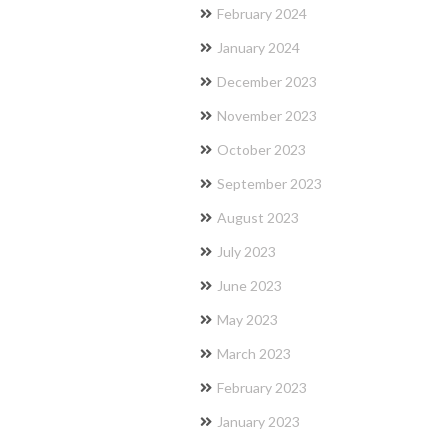
February 2024
January 2024
December 2023
November 2023
October 2023
September 2023
August 2023
July 2023
June 2023
May 2023
March 2023
February 2023
January 2023