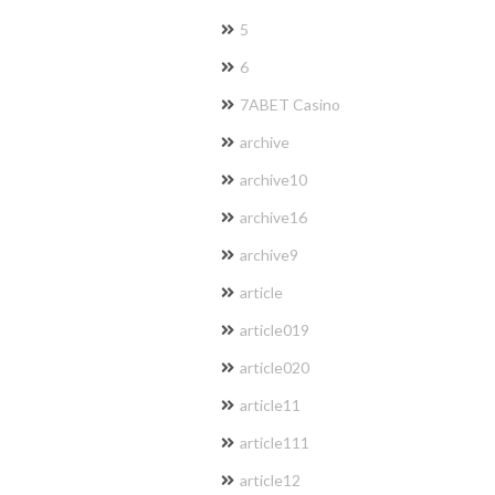
5
6
7ABET Casino
archive
archive10
archive16
archive9
article
article019
article020
article11
article111
article12