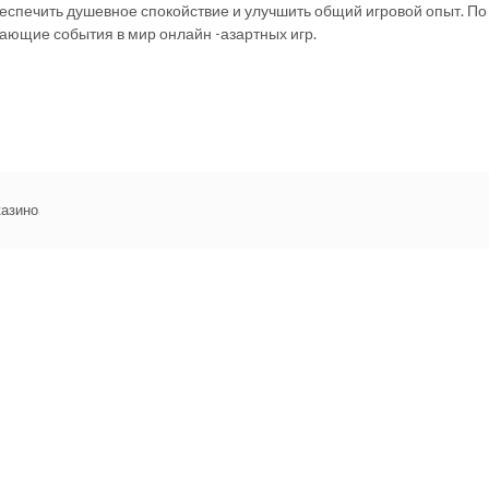
ечить душевное спокойствие и улучшить общий игровой опыт. По ме
вающие события в мир онлайн -азартных игр.
казино