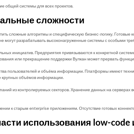
е общей системы для всех проектов.
иальные сложности
тить сложные алгоритмы и специфическую бизнес-логику. Готовые к
не могут разрабатывать высоконагруженные системы с особыми тр
ельных инициатив. Предприятия привязываются к конкретной систем
ования или прекращение поддержки Вулкан может прервать функци
ства пользователей и объёма информации. Платформы имеют техни
е крупных объёмов информации.
паний из контролируемых секторов. Хранение данных на серверах в
нии к старым enterprise приложениям. Отсутствие готовых коннект
сти использования low-code и