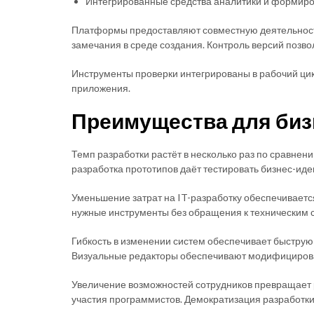
Интегрированные средства аналитики и формиро
Платформы предоставляют совместную деятельность
замечания в среде создания. Контроль версий позв
Инструменты проверки интегрированы в рабочий цик
приложения.
Преимущества для бизн
Темп разработки растёт в несколько раз по сравне
разработка прототипов даёт тестировать бизнес-иде
Уменьшение затрат на IT-разработку обеспечивает
нужные инструменты без обращения к техническим 
Гибкость в изменении систем обеспечивает быстру
Визуальные редакторы обеспечивают модифицировать
Увеличение возможностей сотрудников превращает 
участия программистов. Демократизация разработки