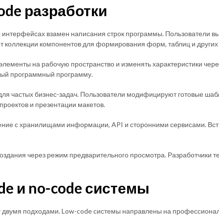
ode разработки
х интерфейсах взамен написания строк программы. Пользователи в
т коллекции компонентов для формирования форм, таблиц и других
элементы на рабочую пространство и изменять характеристики чере
мый программный программу.
ля частых бизнес-задач. Пользователи модифицируют готовые шаб
проектов и презентации макетов.
ние с хранилищами информации, API и сторонними сервисами. Вс
оздания через режим предварительного просмотра. Разработчики т
de и no-code системы
 двумя подходами. Low-code системы направлены на профессиональ