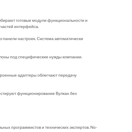
ыбирают готовые модули функциональности и
 частей интерфейса.
з панели настроек. Система автоматически
лоны под специфические нужды компании.
троенные адаптеры облегчают передачу
естируют функционирование Вулкан без
ных программистов и технических экспертов. No-