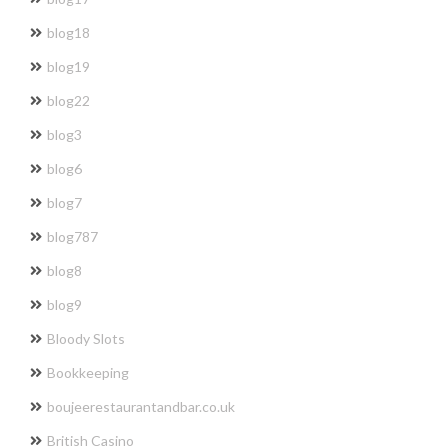
blog18
blog19
blog22
blog3
blog6
blog7
blog787
blog8
blog9
Bloody Slots
Bookkeeping
boujeerestaurantandbar.co.uk
British Casino