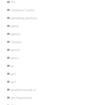
fr3
Gambiva Casino
gambling platform
game
games
Games
giochi
gioco
gr
gr1
gr2
graphicmanual.ca
gry hazardowe