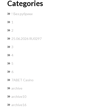
Categories
! Без рубрики
1
2
25.06.2026 RU0297
3
4
5
6
7ABET Casino
archive
archive10
archive16