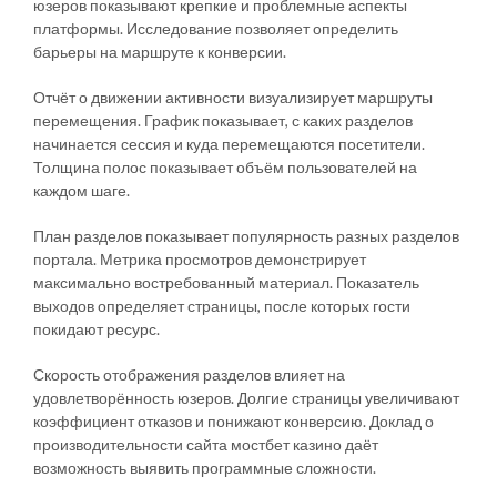
юзеров показывают крепкие и проблемные аспекты
платформы. Исследование позволяет определить
барьеры на маршруте к конверсии.
Отчёт о движении активности визуализирует маршруты
перемещения. График показывает, с каких разделов
начинается сессия и куда перемещаются посетители.
Толщина полос показывает объём пользователей на
каждом шаге.
План разделов показывает популярность разных разделов
портала. Метрика просмотров демонстрирует
максимально востребованный материал. Показатель
выходов определяет страницы, после которых гости
покидают ресурс.
Скорость отображения разделов влияет на
удовлетворённость юзеров. Долгие страницы увеличивают
коэффициент отказов и понижают конверсию. Доклад о
производительности сайта мостбет казино даёт
возможность выявить программные сложности.