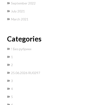
September 2022
July 2021
March 2021
Categories
! Без рубрики
1
2
25.06.2026 RU0297
3
4
5
6