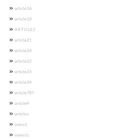
article16
article18
ARTICLE2
article21
article24
article32
article33
article34
article787
article9
articles
asino1
asino1c