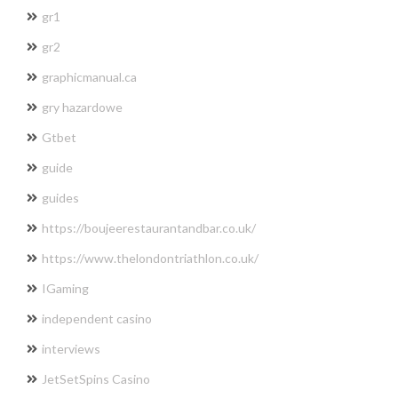
gr1
gr2
graphicmanual.ca
gry hazardowe
Gtbet
guide
guides
https://boujeerestaurantandbar.co.uk/
https://www.thelondontriathlon.co.uk/
IGaming
independent casino
interviews
JetSetSpins Casino