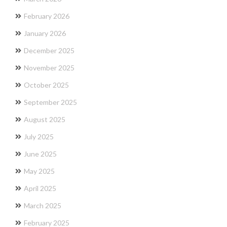
February 2026
January 2026
December 2025
November 2025
October 2025
September 2025
August 2025
July 2025
June 2025
May 2025
April 2025
March 2025
February 2025