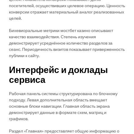
посетителей, осуществивших целевое операцию. Ценность
конверсии отражает материальный аналог реализованных
целей.
Бихевиоральные метрики мостбет казино описывают
качество взаимодействия. Степень изучения
демонстрирует усреднённое количество разделов за
сеанс. Периодичность визитов показывает приверженность
публики к сайту.
Интерфейс и доклады
сервиса
Рабочая панель системы структурирована по блочному
подходу. Левая дополнительная область вмещает
основные блоки навигации. Главная область экрана
демонстрирует данные в формате схем, матриц и
графиков.
Раздел «Главная» предоставляет общую информацию о