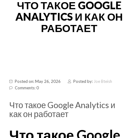
ЧТО ТАКОЕ GOOGLE
ANALYTICS И КАК ОН
РАБОТАЕТ
Posted on: May 26, 2026
Posted by:
Joe Bteish
Comments: 0
Что такое Google Analytics и
как он работает
Что такое Google