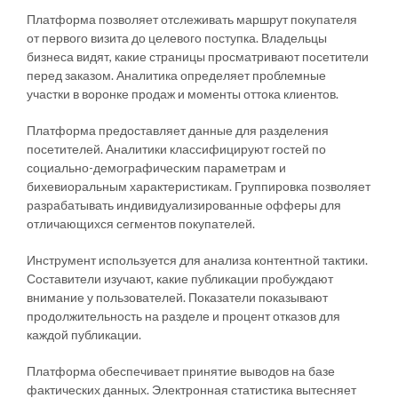
Платформа позволяет отслеживать маршрут покупателя
от первого визита до целевого поступка. Владельцы
бизнеса видят, какие страницы просматривают посетители
перед заказом. Аналитика определяет проблемные
участки в воронке продаж и моменты оттока клиентов.
Платформа предоставляет данные для разделения
посетителей. Аналитики классифицируют гостей по
социально-демографическим параметрам и
бихевиоральным характеристикам. Группировка позволяет
разрабатывать индивидуализированные офферы для
отличающихся сегментов покупателей.
Инструмент используется для анализа контентной тактики.
Составители изучают, какие публикации пробуждают
внимание у пользователей. Показатели показывают
продолжительность на разделе и процент отказов для
каждой публикации.
Платформа обеспечивает принятие выводов на базе
фактических данных. Электронная статистика вытесняет