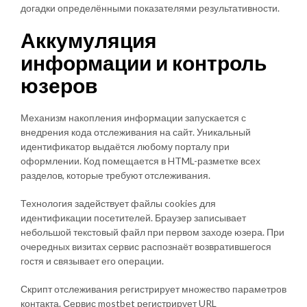
догадки определёнными показателями результативности.
Аккумуляция
информации и контроль
юзеров
Механизм накопления информации запускается с
внедрения кода отслеживания на сайт. Уникальный
идентификатор выдаётся любому порталу при
оформлении. Код помещается в HTML-разметке всех
разделов, которые требуют отслеживания.
Технология задействует файлы cookies для
идентификации посетителей. Браузер записывает
небольшой текстовый файл при первом заходе юзера. При
очередных визитах сервис распознаёт возвратившегося
гостя и связывает его операции.
Скрипт отслеживания регистрирует множество параметров
контакта. Сервис mostbet регистрирует URL