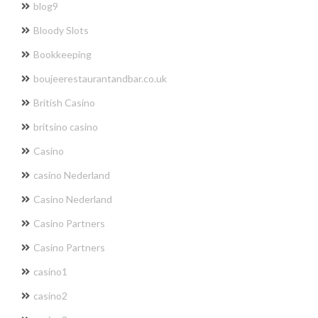
blog9
Bloody Slots
Bookkeeping
boujeerestaurantandbar.co.uk
British Casino
britsino casino
Casino
casino Nederland
Casino Nederland
Casino Partners
Casino Partners
casino1
casino2