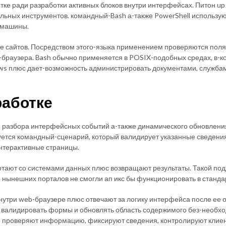
отке ради разработки активных блоков внутри интерфейсах. Питон up
ельных инструментов. командный-Bash а-также PowerShell использ
-машины.
е сайтов. Посредством этого-языка применением проверяются поля,
браузера. Bash обычно применяется в POSIX-подобных средах, в-кот
ows плюс дает-возможность администрировать документами, служб
работке
 разбора интерфейсных событий а-также динамического обновления
ется командный-сценарий, который валидирует указанные сведения
нтерактивные страницы.
отают со системами данных плюс возвращают результаты. Такой подх
 нынешних порталов не смогли ап икс бы функционировать в станд
три web-браузере плюс отвечают за логику интерфейса после ее о
, валидировать формы и обновлять область содержимого без-необх
и проверяют информацию, фиксируют сведения, контролируют клиент