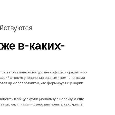
ействуются
же в-каких-
тся автоматически на-уровне софтовой среды либо
ераций а-также управления разными компонентами
тся up x обработчиком, что формирует сценарии
мпоненты в общую функциональную цепочку, а еще
таких как
апх казино
, реально понять, как скрипты