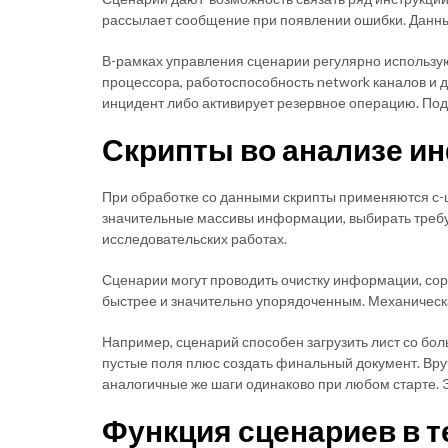
рассылает сообщение при появлении ошибки. Данный
В-рамках управления сценарии регулярно использую
процессора, работоспособность network каналов и 
инцидент либо активирует резервное операцию. По
Скрипты во анализе и
При обработке со данными скрипты применяются с-
значительные массивы информации, выбирать требу
исследовательских работах.
Сценарии могут проводить очистку информации, сор
быстрее и значительно упорядоченным. Механическ
Например, сценарий способен загрузить лист со бо
пустые поля плюс создать финальный документ. Вру
аналогичные же шаги одинаково при любом старте.
Функция сценариев в 