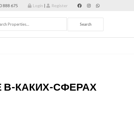
70 888 675
Login
|
Register
 В-КАКИХ-СФЕРАХ