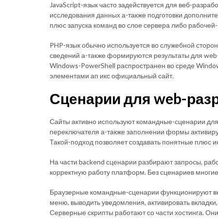
JavaScript-язык часто задействуется для веб-разраб
исследования данных а-также подготовки дополнит
плюс запуска команд во слое сервера либо рабочей
PHP-язык обычно используется во служебной сторон
сведений а-также формируются результаты для web-
Windows-PowerShell распространен во среде Wind
элементами ап икс официальный сайт.
Сценарии для web-раз
Сайты активно используют командные-сценарии для
переключателя а-также заполнении формы активиру
Такой-подход позволяет создавать понятные плюс и
На части backend сценарии разбирают запросы, раб
корректную работу платформ. Без сценариев многие
Браузерные командные-сценарии функционируют вну
меню, выводить уведомления, активировать вкладки
Серверные скрипты работают со части хостинга. Он