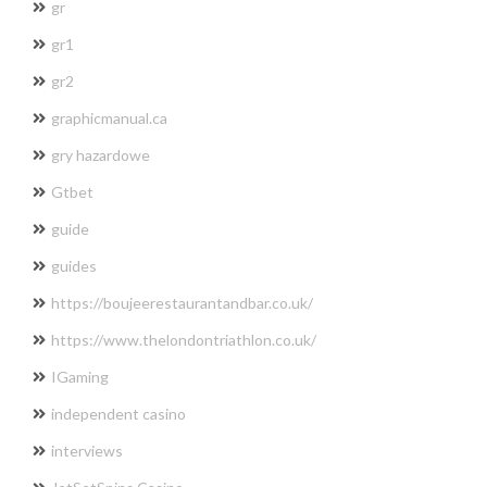
gr
gr1
gr2
graphicmanual.ca
gry hazardowe
Gtbet
guide
guides
https://boujeerestaurantandbar.co.uk/
https://www.thelondontriathlon.co.uk/
IGaming
independent casino
interviews