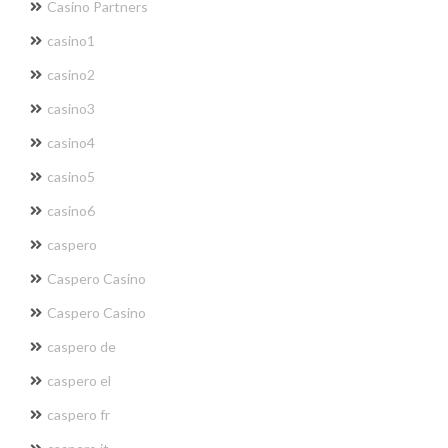
Casino Partners
casino1
casino2
casino3
casino4
casino5
casino6
caspero
Caspero Casino
Caspero Casino
caspero de
caspero el
caspero fr