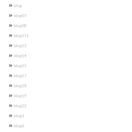
blog
blog07
blog08
blog111
blog13
blog14
blog15
blog17
blog18
blog19
blog22
blog3
blog6