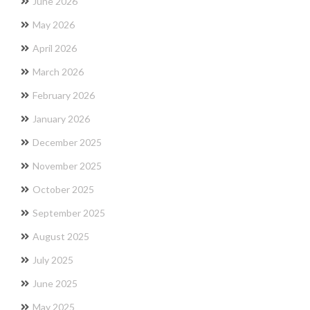
June 2026
May 2026
April 2026
March 2026
February 2026
January 2026
December 2025
November 2025
October 2025
September 2025
August 2025
July 2025
June 2025
May 2025