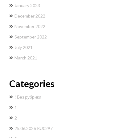
January 2023
December 2022
November 2022
September 2022
July 2021
March 2021
Categories
! Без рубрики
1
2
25.06.2026 RU0297