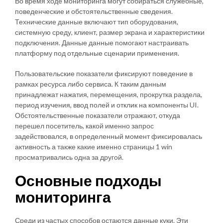
Во время ходе мониторинга могут собираться служебные,
поведенческие и обстоятельственные сведения.
Технические данные включают тип оборудования,
системную среду, клиент, размер экрана и характеристики
подключения. Данные данные помогают настраивать
платформу под отдельные сценарии применения.
Пользовательские показатели фиксируют поведение в
рамках ресурса либо сервиса. К таким данным
принадлежат нажатия, перемещения, прокрутка раздела,
период изучения, ввод полей и отклик на компоненты UI.
Обстоятельственные показатели отражают, откуда
перешел посетитель, какой именно запрос
задействовался, в определенный момент фиксировалась
активность а также какие именно страницы 1 win
просматривались одна за другой.
Основные подходы
мониторинга
Среди из частых способов остаются данные куки. Эти