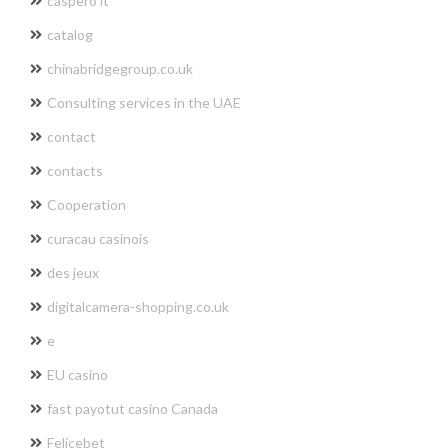
caspero it
catalog
chinabridgegroup.co.uk
Consulting services in the UAE
contact
contacts
Cooperation
curacau casinois
des jeux
digitalcamera-shopping.co.uk
e
EU casino
fast payotut casino Canada
Felicebet