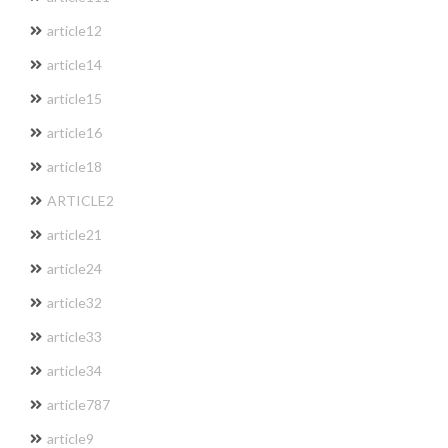
article12
article14
article15
article16
article18
ARTICLE2
article21
article24
article32
article33
article34
article787
article9