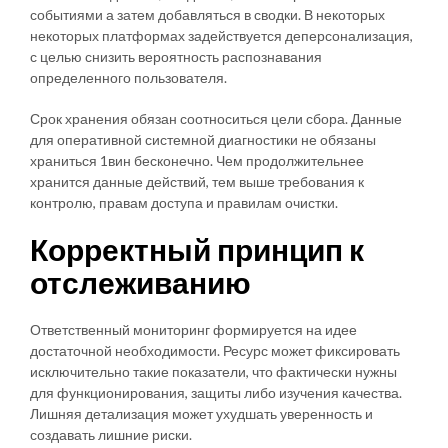
событиями а затем добавляться в сводки. В некоторых
некоторых платформах задействуется деперсонализация,
с целью снизить вероятность распознавания
определенного пользователя.
Срок хранения обязан соотноситься цели сбора. Данные
для оперативной системной диагностики не обязаны
храниться 1вин бесконечно. Чем продолжительнее
хранится данные действий, тем выше требования к
контролю, правам доступа и правилам очистки.
Корректный принцип к
отслеживанию
Ответственный мониторинг формируется на идее
достаточной необходимости. Ресурс может фиксировать
исключительно такие показатели, что фактически нужны
для функционирования, защиты либо изучения качества.
Лишняя детализация может ухудшать уверенность и
создавать лишние риски.