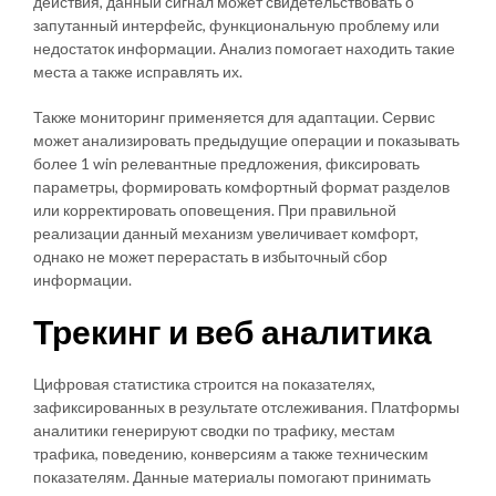
действия, данный сигнал может свидетельствовать о
запутанный интерфейс, функциональную проблему или
недостаток информации. Анализ помогает находить такие
места а также исправлять их.
Также мониторинг применяется для адаптации. Сервис
может анализировать предыдущие операции и показывать
более 1 win релевантные предложения, фиксировать
параметры, формировать комфортный формат разделов
или корректировать оповещения. При правильной
реализации данный механизм увеличивает комфорт,
однако не может перерастать в избыточный сбор
информации.
Трекинг и веб аналитика
Цифровая статистика строится на показателях,
зафиксированных в результате отслеживания. Платформы
аналитики генерируют сводки по трафику, местам
трафика, поведению, конверсиям а также техническим
показателям. Данные материалы помогают принимать