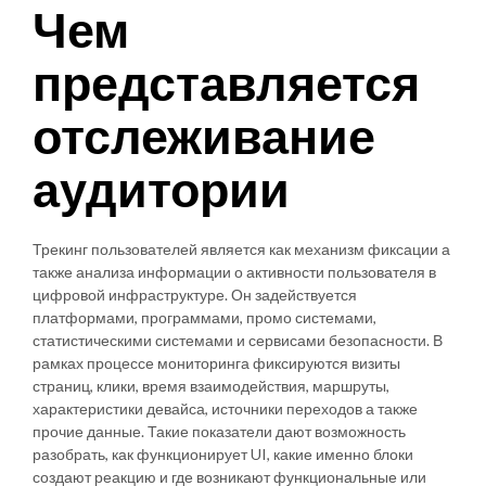
Чем
представляется
отслеживание
аудитории
Трекинг пользователей является как механизм фиксации а
также анализа информации о активности пользователя в
цифровой инфраструктуре. Он задействуется
платформами, программами, промо системами,
статистическими системами и сервисами безопасности. В
рамках процессе мониторинга фиксируются визиты
страниц, клики, время взаимодействия, маршруты,
характеристики девайса, источники переходов а также
прочие данные. Такие показатели дают возможность
разобрать, как функционирует UI, какие именно блоки
создают реакцию и где возникают функциональные или