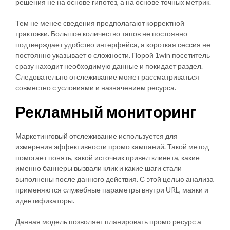
решения не на основе гипотез, а на основе точных метрик.
Тем не менее сведения предполагают корректной
трактовки. Большое количество тапов не постоянно
подтверждает удобство интерфейса, а короткая сессия не
постоянно указывает о сложности. Порой 1win посетитель
сразу находит необходимую данные и покидает раздел.
Следовательно отслеживание может рассматриваться
совместно с условиями и назначением ресурса.
Рекламный мониторинг
Маркетинговый отслеживание используется для
измерения эффективности промо кампаний. Такой метод
помогает понять, какой источник привел клиента, какие
именно баннеры вызвали клик и какие шаги стали
выполнены после данного действия. С этой целью анализа
применяются служебные параметры внутри URL, маяки и
идентификаторы.
Данная модель позволяет планировать промо ресурс а