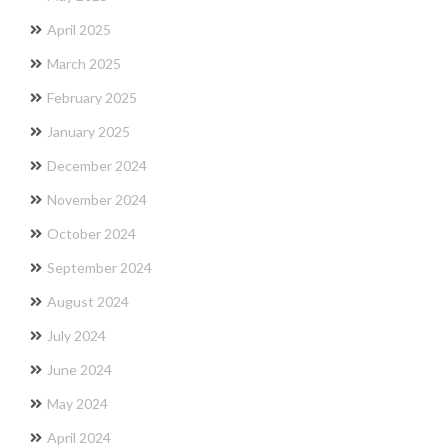
April 2025
March 2025
February 2025
January 2025
December 2024
November 2024
October 2024
September 2024
August 2024
July 2024
June 2024
May 2024
April 2024