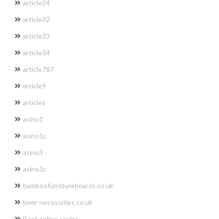
article24
article32
article33
article34
article787
article9
articles
asino1
asino1c
asino3
asino3c
bamboofurnitureboards.co.uk
beer-necessities.co.uk
Best online casino