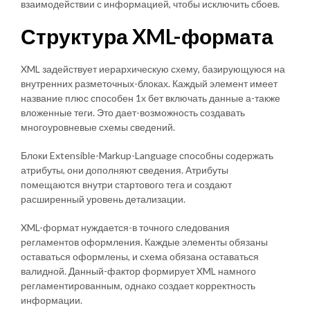
взаимодействии с информацией, чтобы исключить сбоев.
Структура XML-формата
XML задействует иерархическую схему, базирующуюся на
внутренних разметочных-блоках. Каждый элемент имеет
название плюс способен 1х бет включать данные а-также
вложенные теги. Это дает-возможность создавать
многоуровневые схемы сведений.
Блоки Extensible-Markup-Language способны содержать
атрибуты, они дополняют сведения. Атрибуты
помещаются внутри стартового тега и создают
расширенный уровень детализации.
XML-формат нуждается-в точного следования
регламентов оформления. Каждые элементы обязаны
оставаться оформлены, и схема обязана оставаться
валидной. Данный-фактор формирует XML намного
регламентированным, однако создает корректность
информации.