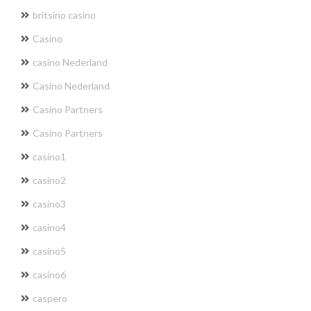
britsino casino
Casino
casino Nederland
Casino Nederland
Casino Partners
Casino Partners
casino1
casino2
casino3
casino4
casino5
casino6
caspero