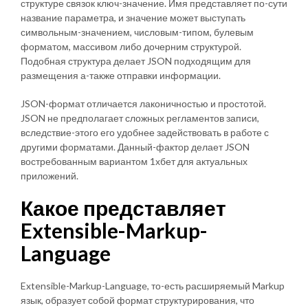
структуре связок ключ-значение. Имя представляет по-сути
название параметра, и значение может выступать
символьным-значением, числовым-типом, булевым
форматом, массивом либо дочерним структурой.
Подобная структура делает JSON подходящим для
размещения а-также отправки информации.
JSON-формат отличается лаконичностью и простотой.
JSON не предполагает сложных регламентов записи,
вследствие-этого его удобнее задействовать в работе с
другими форматами. Данный-фактор делает JSON
востребованным вариантом 1хбет для актуальных
приложений.
Какое представляет
Extensible-Markup-
Language
Extensible-Markup-Language, то-есть расширяемый Markup
язык, образует собой формат структурирования, что