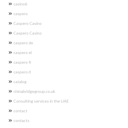
casino6
caspero
Caspero Casino
Caspero Casino
caspero de
caspero el
caspero fr
caspero it
catalog
chinabridgegroup.co.uk
Consulting services in the UAE
contact
contacts