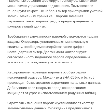
Парольные решения формируют основу большей части
механизмов управления подключения. Пользователи
генерируют секретные наборы литер при открытии учетной
записи. Механизм хранит хеш пароля замещая
первоначального параметра для предотвращения от
компрометаций данных.
Требования к запутанности паролей отражаются на ранг
защиты. Операторы устанавливают минимальную
величину, необходимое задействование цифр и
нестандартных литер. Драгон мани контролирует
согласованность поданного пароля определенным
условиям при заведении учетной записи.
Хеширование переводит пароль в особую серию
неизменной размера. Механизмы SHA-256 или bcrypt
производят безвозвратное выражение начальных данных.
Добавление соли к паролю перед хешированием
защищает от угроз с использованием радужных таблиц.
Стратегия изменения паролей устанавливает частоту
замены учетных данных. Учреждения предписывают