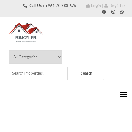
Skip to content
Call Us : +961 70 888 675
Login
|
Register
BAK 2 LEB-REAL ESTATE
Togg
navi