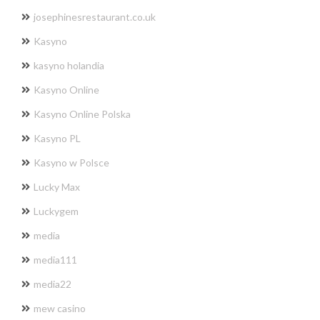
josephinesrestaurant.co.uk
Kasyno
kasyno holandia
Kasyno Online
Kasyno Online Polska
Kasyno PL
Kasyno w Polsce
Lucky Max
Luckygem
media
media111
media22
mew casino