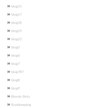
blog15
blog17
blog18
blog19
blog22
blog3
blog6
blog7
blog787
blog8
blog9
Bloody Slots
Bookkeeping