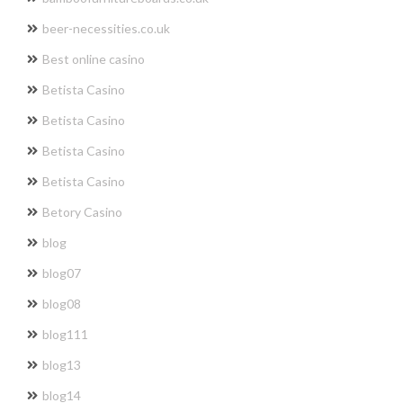
beer-necessities.co.uk
Best online casino
Betista Casino
Betista Casino
Betista Casino
Betista Casino
Betory Casino
blog
blog07
blog08
blog111
blog13
blog14