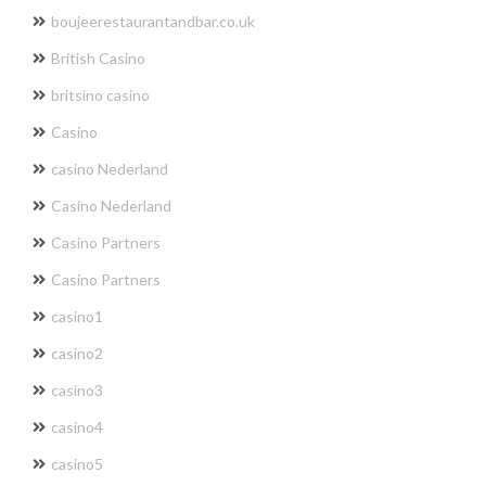
boujeerestaurantandbar.co.uk
British Casino
britsino casino
Casino
casino Nederland
Casino Nederland
Casino Partners
Casino Partners
casino1
casino2
casino3
casino4
casino5