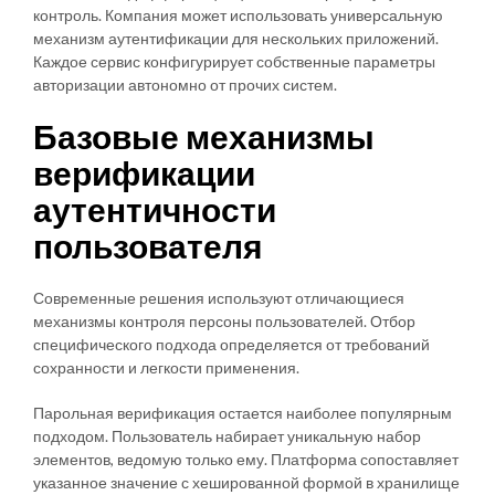
контроль. Компания может использовать универсальную
механизм аутентификации для нескольких приложений.
Каждое сервис конфигурирует собственные параметры
авторизации автономно от прочих систем.
Базовые механизмы
верификации
аутентичности
пользователя
Современные решения используют отличающиеся
механизмы контроля персоны пользователей. Отбор
специфического подхода определяется от требований
сохранности и легкости применения.
Парольная верификация остается наиболее популярным
подходом. Пользователь набирает уникальную набор
элементов, ведомую только ему. Платформа сопоставляет
указанное значение с хешированной формой в хранилище