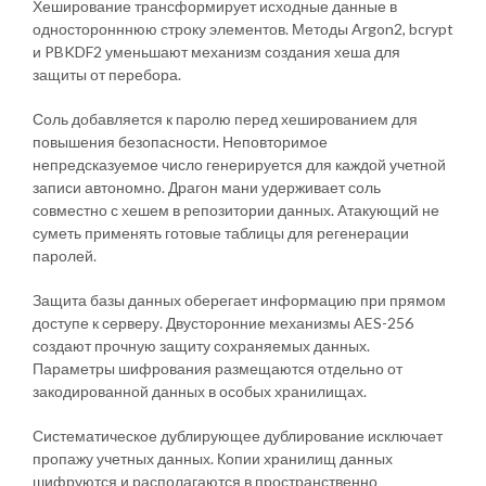
Хеширование трансформирует исходные данные в
односторонннюю строку элементов. Методы Argon2, bcrypt
и PBKDF2 уменьшают механизм создания хеша для
защиты от перебора.
Соль добавляется к паролю перед хешированием для
повышения безопасности. Неповторимое
непредсказуемое число генерируется для каждой учетной
записи автономно. Драгон мани удерживает соль
совместно с хешем в репозитории данных. Атакующий не
суметь применять готовые таблицы для регенерации
паролей.
Защита базы данных оберегает информацию при прямом
доступе к серверу. Двусторонние механизмы AES-256
создают прочную защиту сохраняемых данных.
Параметры шифрования размещаются отдельно от
закодированной данных в особых хранилищах.
Систематическое дублирующее дублирование исключает
пропажу учетных данных. Копии хранилищ данных
шифруются и располагаются в пространственно