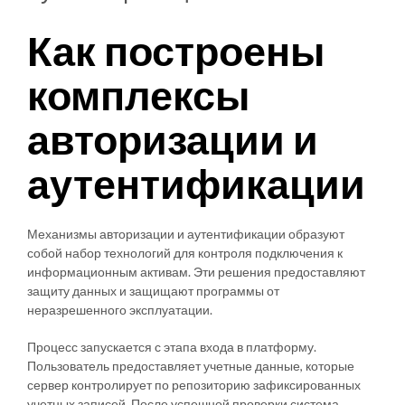
Как построены
комплексы
авторизации и
аутентификации
Механизмы авторизации и аутентификации образуют
собой набор технологий для контроля подключения к
информационным активам. Эти решения предоставляют
защиту данных и защищают программы от
неразрешенного эксплуатации.
Процесс запускается с этапа входа в платформу.
Пользователь предоставляет учетные данные, которые
сервер контролирует по репозиторию зафиксированных
учетных записей. После успешной проверки система