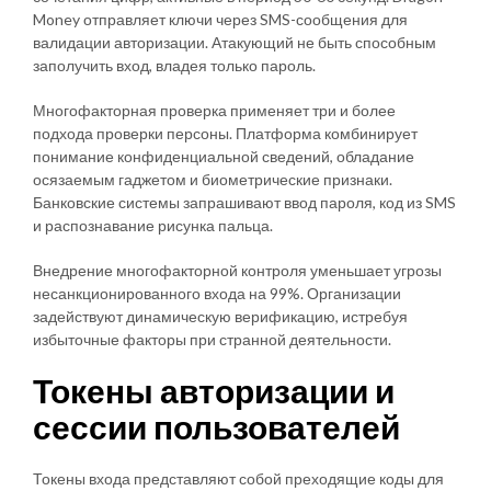
Money отправляет ключи через SMS-сообщения для
валидации авторизации. Атакующий не быть способным
заполучить вход, владея только пароль.
Многофакторная проверка применяет три и более
подхода проверки персоны. Платформа комбинирует
понимание конфиденциальной сведений, обладание
осязаемым гаджетом и биометрические признаки.
Банковские системы запрашивают ввод пароля, код из SMS
и распознавание рисунка пальца.
Внедрение многофакторной контроля уменьшает угрозы
несанкционированного входа на 99%. Организации
задействуют динамическую верификацию, истребуя
избыточные факторы при странной деятельности.
Токены авторизации и
сессии пользователей
Токены входа представляют собой преходящие коды для