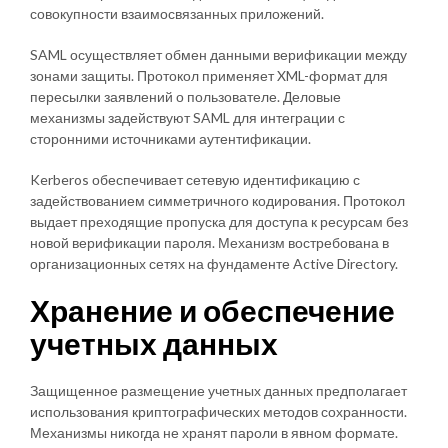
совокупности взаимосвязанных приложений.
SAML осуществляет обмен данными верификации между
зонами защиты. Протокол применяет XML-формат для
пересылки заявлений о пользователе. Деловые
механизмы задействуют SAML для интеграции с
сторонними источниками аутентификации.
Kerberos обеспечивает сетевую идентификацию с
задействованием симметричного кодирования. Протокол
выдает преходящие пропуска для доступа к ресурсам без
новой верификации пароля. Механизм востребована в
организационных сетях на фундаменте Active Directory.
Хранение и обеспечение
учетных данных
Защищенное размещение учетных данных предполагает
использования криптографических методов сохранности.
Механизмы никогда не хранят пароли в явном формате.