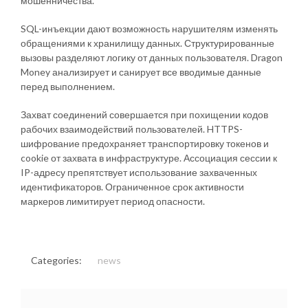
мошенничества.
SQL-инъекции дают возможность нарушителям изменять
обращениями к хранилищу данных. Структурированные
вызовы разделяют логику от данных пользователя. Dragon
Money анализирует и санирует все вводимые данные
перед выполнением.
Захват соединений совершается при похищении кодов
рабочих взаимодействий пользователей. HTTPS-
шифрование предохраняет транспортировку токенов и
cookie от захвата в инфраструктуре. Ассоциация сессии к
IP-адресу препятствует использование захваченных
идентификаторов. Ограниченное срок активности
маркеров лимитирует период опасности.
Categories:
news