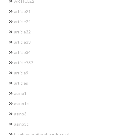
ARTICLE2
article21
article24
article32
article33
article34
article787
article9
articles
asino1
asino1c
asino3
asino3c
bamboofurnitureboards.co.uk