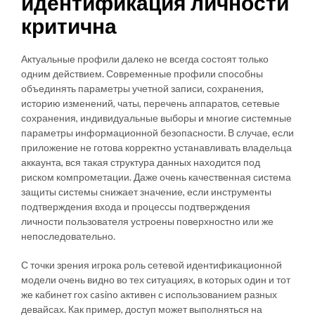
идентификация личности
критична
Актуальные профили далеко не всегда состоят только
одним действием. Современные профили способны
объединять параметры учетной записи, сохранения,
историю изменений, чаты, перечень аппаратов, сетевые
сохранения, индивидуальные выборы и многие системные
параметры информационной безопасности. В случае, если
приложение не готова корректно устанавливать владельца
аккаунта, вся такая структура данных находится под
риском компрометации. Даже очень качественная система
защиты системы снижает значение, если инструменты
подтверждения входа и процессы подтверждения
личности пользователя устроены поверхностно или же
непоследовательно.
С точки зрения игрока роль сетевой идентификационной
модели очень видно во тех ситуациях, в которых один и тот
же кабинет rox casino активен с использованием разных
девайсах. Как пример, доступ может выполняться на