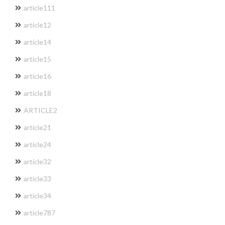
article111
article12
article14
article15
article16
article18
ARTICLE2
article21
article24
article32
article33
article34
article787