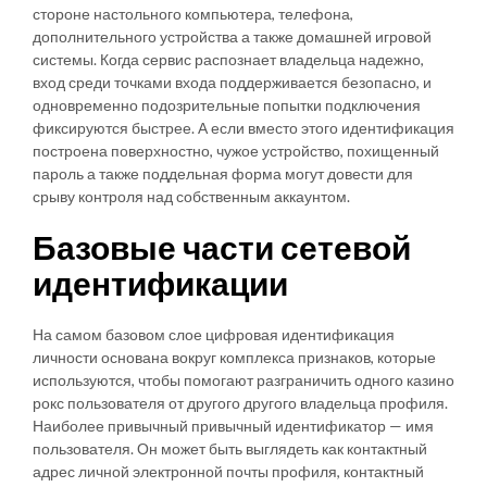
стороне настольного компьютера, телефона,
дополнительного устройства а также домашней игровой
системы. Когда сервис распознает владельца надежно,
вход среди точками входа поддерживается безопасно, и
одновременно подозрительные попытки подключения
фиксируются быстрее. А если вместо этого идентификация
построена поверхностно, чужое устройство, похищенный
пароль а также поддельная форма могут довести для
срыву контроля над собственным аккаунтом.
Базовые части сетевой
идентификации
На самом базовом слое цифровая идентификация
личности основана вокруг комплекса признаков, которые
используются, чтобы помогают разграничить одного казино
рокс пользователя от другого другого владельца профиля.
Наиболее привычный привычный идентификатор — имя
пользователя. Он может быть выглядеть как контактный
адрес личной электронной почты профиля, контактный