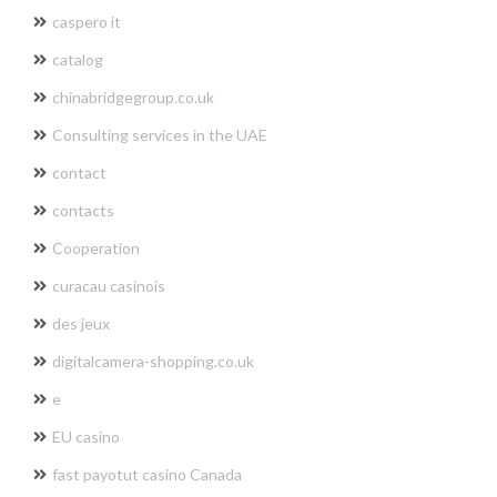
caspero it
catalog
chinabridgegroup.co.uk
Consulting services in the UAE
contact
contacts
Cooperation
curacau casinois
des jeux
digitalcamera-shopping.co.uk
e
EU casino
fast payotut casino Canada