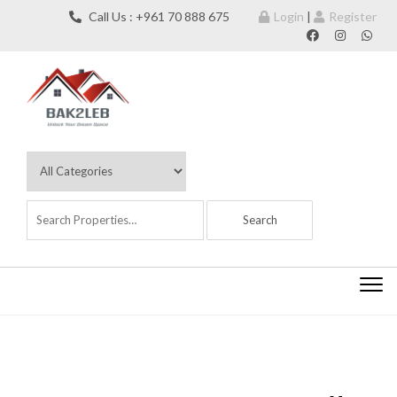
Skip to content
Call Us : +961 70 888 675
Login
|
Register
BAK 2 LEB-REAL ESTATE
Togg
navi