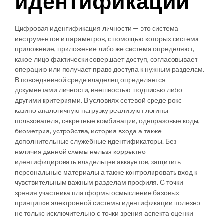
идентификации
Цифровая идентификация личности — это система
инструментов и параметров, с помощью которых система
приложение, приложение либо же система определяют,
какое лицо фактически совершает доступ, согласовывает
операцию или получает право доступа к нужным разделам.
В повседневной среде владелец определяется
документами личности, внешностью, подписью либо
другими критериями. В условиях сетевой среде рокс
казино аналогичную нагрузку реализуют логины
пользователя, секретные комбинации, одноразовые коды,
биометрия, устройства, история входа а также
дополнительные служебные идентификаторы. Без
наличия данной схемы нельзя корректно
идентифицировать владельцев аккаунтов, защитить
персональные материалы а также контролировать вход к
чувствительным важным разделам профиля. С точки
зрения участника платформы осмысление базовых
принципов электронной системы идентификации полезно
не только исключительно с точки зрения аспекта оценки