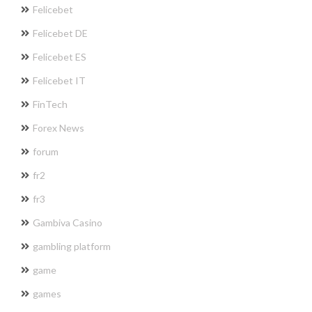
Felicebet
Felicebet DE
Felicebet ES
Felicebet IT
FinTech
Forex News
forum
fr2
fr3
Gambiva Casino
gambling platform
game
games