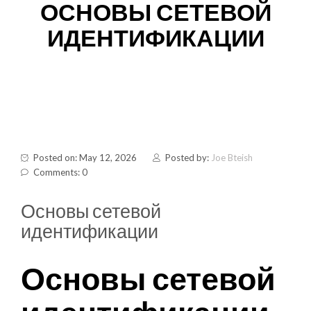
ОСНОВЫ СЕТЕВОЙ
ИДЕНТИФИКАЦИИ
Posted on: May 12, 2026
Posted by:
Joe Bteish
Comments: 0
Основы сетевой
идентификации
Основы сетевой