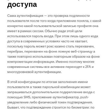
доступа
Сама аутентификация — это проверка подлинности
пользователя после того когда приложение поняла, с какой
конкретно какой пользовательской записью профиля она
имеет в рамках сессии. Обычно ради этой цели
использовался пароль входа. При этом лишь одного кода
доступа в современных условиях часто не хватает,
поскольку пароль может рокс казино стать перехвачен,
перебран, перехвачен на фоне ложную веб-страницу а
также повторно использован повторным образом на фоне
компрометации информации. Именно поэтому многие
современные системы все активнее переходят к 2FA и
многоуровневой аутентификации.
В этой конфигурации по итогам заполнения имени
пользователя а также парольной комбинации может
запрашиваться дополнительное подкрепление входа с
помощью SMS, приложение-аутентификатор, push-
уведомление либо физический токен подтверждения.
Бывает, что подтверждение строится по биометрии: по