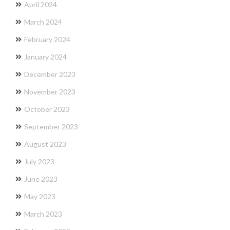
April 2024
March 2024
February 2024
January 2024
December 2023
November 2023
October 2023
September 2023
August 2023
July 2023
June 2023
May 2023
March 2023