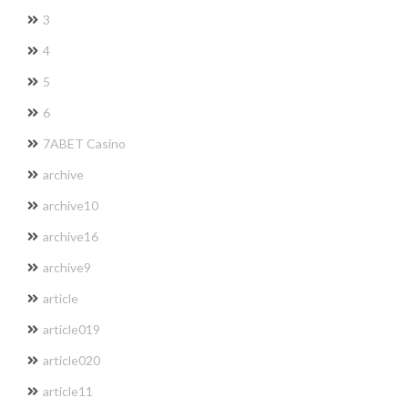
3
4
5
6
7ABET Casino
archive
archive10
archive16
archive9
article
article019
article020
article11