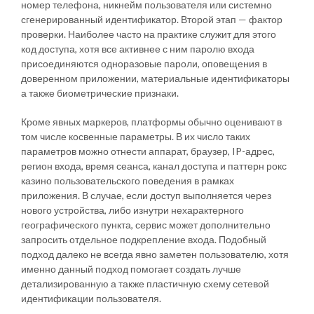
номер телефона, никнейм пользователя или системно
сгенерированный идентификатор. Второй этап — фактор
проверки. Наиболее часто на практике служит для этого
код доступа, хотя все активнее с ним паролю входа
присоединяются одноразовые пароли, оповещения в
доверенном приложении, материальные идентификаторы
а также биометрические признаки.
Кроме явных маркеров, платформы обычно оценивают в
том числе косвенные параметры. В их число таких
параметров можно отнести аппарат, браузер, IP-адрес,
регион входа, время сеанса, канал доступа и паттерн рокс
казино пользовательского поведения в рамках
приложения. В случае, если доступ выполняется через
нового устройства, либо изнутри нехарактерного
географического пункта, сервис может дополнительно
запросить отдельное подкрепление входа. Подобный
подход далеко не всегда явно заметен пользователю, хотя
именно данный подход помогает создать лучше
детализированную а также пластичную схему сетевой
идентификации пользователя.