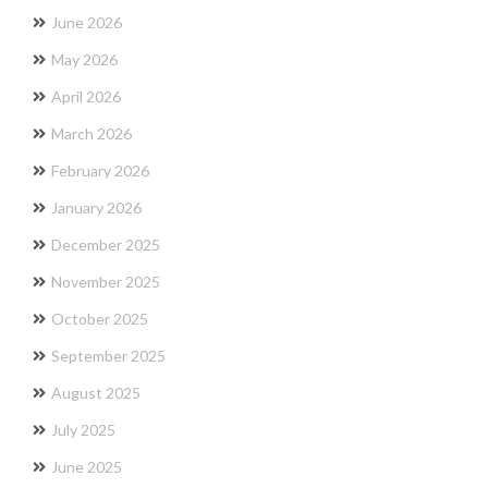
June 2026
May 2026
April 2026
March 2026
February 2026
January 2026
December 2025
November 2025
October 2025
September 2025
August 2025
July 2025
June 2025