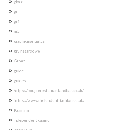
gioco
gr
gr1
gr2
graphicmanual.ca
gry hazardowe
Gtbet
guide
guides
https://boujeerestaurantandbar.co.uk/
https://www.thelondontriathlon.co.uk/
IGaming
independent casino
interviews