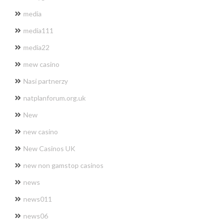
media
media111
media22
mew casino
Nasi partnerzy
natplanforum.org.uk
New
new casino
New Casinos UK
new non gamstop casinos
news
news011
news06