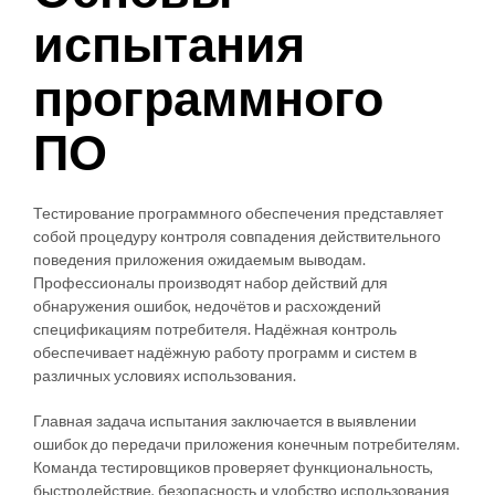
испытания
программного
ПО
Тестирование программного обеспечения представляет
собой процедуру контроля совпадения действительного
поведения приложения ожидаемым выводам.
Профессионалы производят набор действий для
обнаружения ошибок, недочётов и расхождений
спецификациям потребителя. Надёжная контроль
обеспечивает надёжную работу программ и систем в
различных условиях использования.
Главная задача испытания заключается в выявлении
ошибок до передачи приложения конечным потребителям.
Команда тестировщиков проверяет функциональность,
быстродействие, безопасность и удобство использования