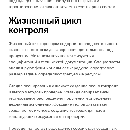
подхода для получения наилучшего покрытия и
гарантирования отличного качества софтверных систем.
Жизненный цикл
контроля
Жизненный цикл проверки содержит последовательность
этапов от подготовки до завершения деятельности над
продуктом. Механизм начинается с изучения
спецификаций и технической документации. Специалисты
анализируют функциональность продукта, определяют
размер задач и определяют требуемые ресурсы.
Стадия планирования означает создание плана контроля
и выбор методов к проверке. Команда отбирает виды
тестирования, распределяет поручения и определяет
дедлайны исполнения. Создание тестов охватывает
создание тест-кейсов, создание тестовых данных и
конфигурацию окружения для проверки.
Проведение тестов представляет собой старт созданных