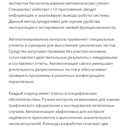
экспертом без использования автоматических утилит.
Специалист работает с UI приложения, вводит
информацию и анализирует выводы работы системы.
Данный метод продуктивен для оценки удобства
эксплуатации и тестирования свежей функциональности.
Автоматизированное контроль применяет специальные
утилиты и сценарии для выполнения циклических тестов.
Средства запускают проверки без участия человека,
сопоставляют действительные результаты с ожидаемыми
и составляют отчёты. Автоматизация cabura уменьшает
длительность регрессионных тестов и обеспечивает
проверять программы в различных конфигурациях
параллельно.
Каждый подход имеет плюсы в специфических
обстоятельствах. Ручная контроль незаменима для оценки
графического оформления и исследования нетипичных
случаев. Автоматизация эффективна для контроля
надёжности приложения и выполнения значительного
числа испытаний. Команды разработки сочетают два