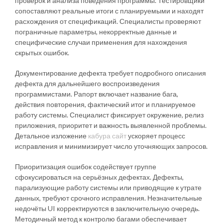
проверок и анализа поведения программы. Тестировщики
сопоставляют реальные итоги с планируемыми и находят
расхождения от спецификаций. Специалисты проверяют
пограничные параметры, некорректные данные и
специфические случаи применения для нахождения
скрытых ошибок.
Документирование дефекта требует подробного описания
дефекта для дальнейшего воспроизведения
программистами. Рапорт включает название бага,
действия повторения, фактический итог и планируемое
работу системы. Специалист фиксирует окружение, релиз
приложения, приоритет и важность выявленной проблемы.
Детальное изложение
кабура сайт
ускоряет процесс
исправления и минимизирует число уточняющих запросов.
Приоритизация ошибок содействует группе
сфокусироваться на серьёзных дефектах. Дефекты,
парализующие работу системы или приводящие к утрате
данных, требуют срочного исправления. Незначительные
недочёты UI корректируются в заключительную очередь.
Методичный метод к контролю багами обеспечивает