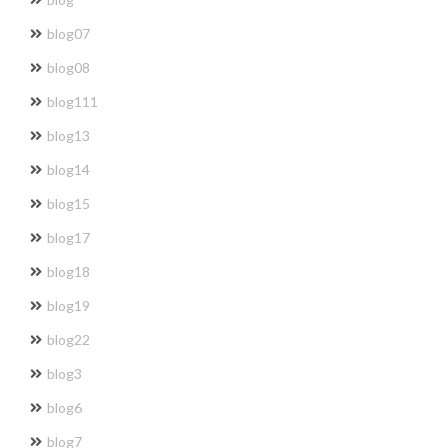
blog07
blog08
blog111
blog13
blog14
blog15
blog17
blog18
blog19
blog22
blog3
blog6
blog7