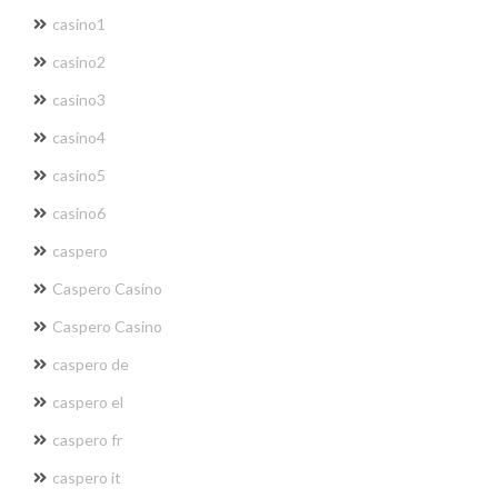
casino1
casino2
casino3
casino4
casino5
casino6
caspero
Caspero Casino
Caspero Casino
caspero de
caspero el
caspero fr
caspero it