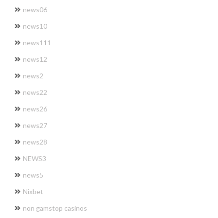
news06
news10
news111
news12
news2
news22
news26
news27
news28
NEWS3
news5
Nixbet
non gamstop casinos