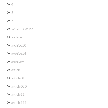
4
5
6
7ABET Casino
archive
archive10
archive16
archive9
article
article019
article020
article11
article111