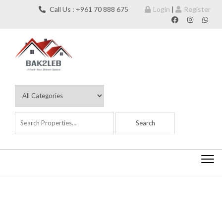
Skip to content
Call Us : +961 70 888 675
Login
|
Register
BAK 2 LEB-REAL ESTATE
Togg
navi