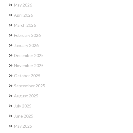
May 2026
April 2026
March 2026
February 2026
January 2026
December 2025
November 2025
October 2025
September 2025
August 2025
July 2025
June 2025
May 2025