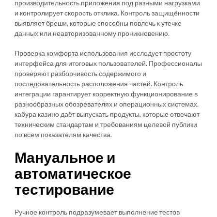
производительность приложения под разными нагрузками
и контролирует скорость отклика. Контроль защищённости
выявляет бреши, которые способны повлечь к утечке
данных или неавторизованному проникновению.
Проверка комфорта использования исследует простоту
интерфейса для итоговых пользователей. Профессионалы
проверяют разборчивость содержимого и
последовательность расположения частей. Контроль
интеграции гарантирует корректную функционирование в
разнообразных обозревателях и операционных системах.
кабура казино даёт выпускать продукты, которые отвечают
техническим стандартам и требованиям целевой публики
по всем показателям качества.
Мануальное и
автоматическое
тестирование
Ручное контроль подразумевает выполнение тестов