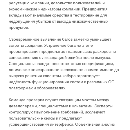
репутацию компании, довольство пользователей и
экономические индикаторы компании. Предприятия
вкладывают значимые средства в тестирование для
недопущения убытков от выхода низкокачественных
продуктов.
Своевременное выявление багов заметно уменьшает
затраты создания. Устранение бага на этапе
проектирования предполагает наименьших расходов по
сопоставлению с ликвидацией ошибки после выпуска.
Специалисты находят несоответствия спецификациям,
логические неисправности и сложности совместимости до
выпуска решения клиентам. кабура гарантирует
надёжность функционирования систем в различных ОС
платформах и обозревателях.
Команда проверки служит связующим мостом между
девелоперами, специалистами и клиентами. Эксперты
контролируют выполнение требований, исследуют
пользовательские кейсы и предлагают
усовершенствования интерфейса. Объективная анализ