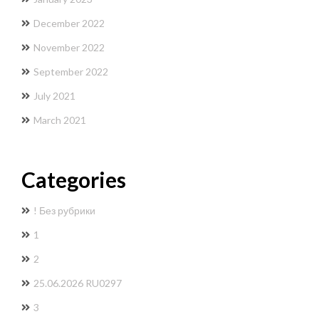
December 2022
November 2022
September 2022
July 2021
March 2021
Categories
! Без рубрики
1
2
25.06.2026 RU0297
3