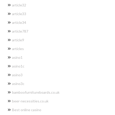
article32
article33
article34
article787
article9
articles
asino1
asino1c
asino3
asino3c
bamboofurnitureboards.co.uk
beer-necessities.co.uk
Best online casino