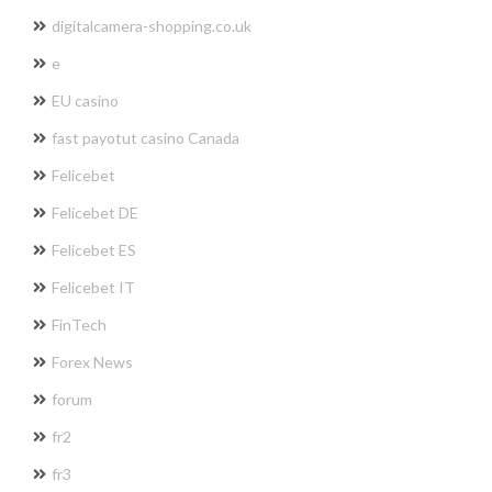
digitalcamera-shopping.co.uk
e
EU casino
fast payotut casino Canada
Felicebet
Felicebet DE
Felicebet ES
Felicebet IT
FinTech
Forex News
forum
fr2
fr3