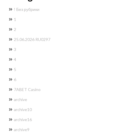
! Без рубрики
1
2
25.06.2026 RU0297
3
4
5
6
7ABET Casino
archive
archive10
archive16
archive9