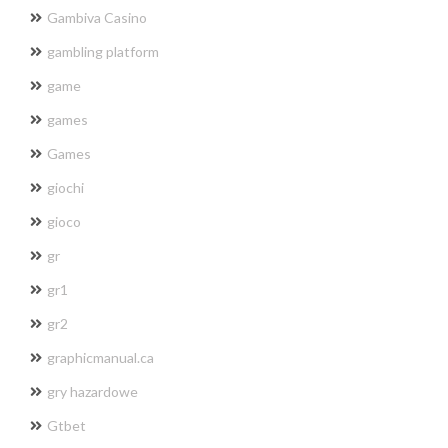
Gambiva Casino
gambling platform
game
games
Games
giochi
gioco
gr
gr1
gr2
graphicmanual.ca
gry hazardowe
Gtbet