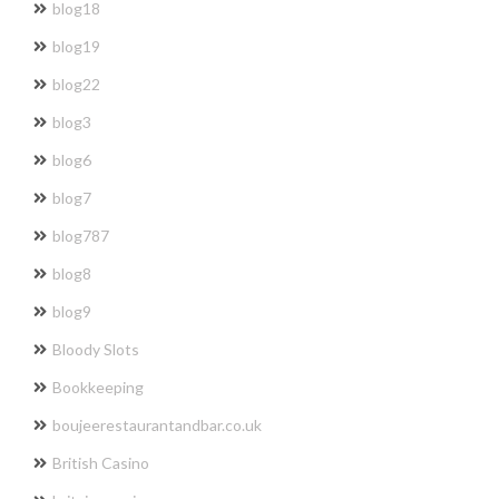
blog18
blog19
blog22
blog3
blog6
blog7
blog787
blog8
blog9
Bloody Slots
Bookkeeping
boujeerestaurantandbar.co.uk
British Casino