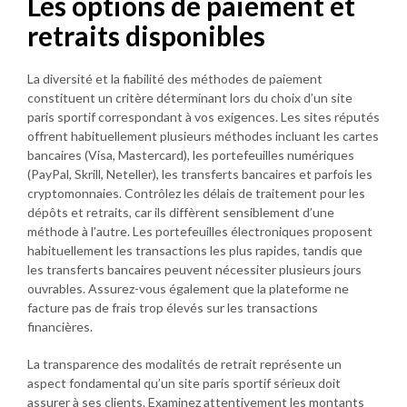
Les options de paiement et
retraits disponibles
La diversité et la fiabilité des méthodes de paiement
constituent un critère déterminant lors du choix d’un site
paris sportif correspondant à vos exigences. Les sites réputés
offrent habituellement plusieurs méthodes incluant les cartes
bancaires (Visa, Mastercard), les portefeuilles numériques
(PayPal, Skrill, Neteller), les transferts bancaires et parfois les
cryptomonnaies. Contrôlez les délais de traitement pour les
dépôts et retraits, car ils diffèrent sensiblement d’une
méthode à l’autre. Les portefeuilles électroniques proposent
habituellement les transactions les plus rapides, tandis que
les transferts bancaires peuvent nécessiter plusieurs jours
ouvrables. Assurez-vous également que la plateforme ne
facture pas de frais trop élevés sur les transactions
financières.
La transparence des modalités de retrait représente un
aspect fondamental qu’un site paris sportif sérieux doit
assurer à ses clients. Examinez attentivement les montants