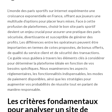
L’monde des paris sportifs sur internet expérimente une
croissance exponentielle en France, offrant aux joueurs une
multitude d’options pour placer leurs mises. Face à cette
profusion de plateformes, choisir le bon site paris sportif
devient un enjeu crucial pour assurer une pratique des paris
sécurisée, divertissante et susceptible de générer des
profits. Les différences entre les opérateurs peuvent être
importantes en termes de cotes proposées, de bonus offerts,
de qualité du service client et de sécurité des transactions.
Ce guide vous guidera à travers les éléments clés à considérer
pour déterminer la plateforme idéale en fonction de vos
besoins spécifiques. Nous examinerons les aspects
réglementaires, les fonctionnalités indispensables, les modes
de paiement disponibles, ainsi que les stratégies pour
augmenter vos probabilités de réussite tout en pariant de
manière responsable.
Les critères fondamentaux
pour analyser un site de