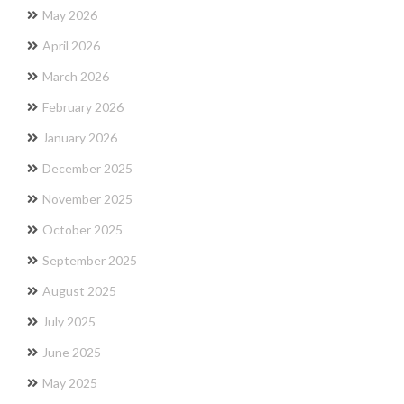
May 2026
April 2026
March 2026
February 2026
January 2026
December 2025
November 2025
October 2025
September 2025
August 2025
July 2025
June 2025
May 2025