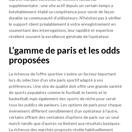
supplémentaire : une site actif depuis un certain temps a
inévitablement établi sa compétence pour servir de façon
durable sa communauté d’utilisateurs. N’hésitez pas à vérifier
le support client préalablement à votre enregistrement en
soumettant des interrogations, leur rapidité et expertise
révèlent souvent la excellence générale de l’opérateur.
L’gamme de paris et les odds
proposées
La richesse de l’offre sportive s’avère un facteur important
lors du sélection d’un site paris sportif adapté à vos
préférences. Une site de qualité doit offrir une grande variété
de sports populaires comme le football, le tennis et le
basketball, mais également des sports de niche pour servir
tous les publics de parieurs. Les options de paris pour chaque
événement diffèrent sensiblement d’un opérateur à l’autre,
certains offrant des centaines d’options de paris sur un seul
match tandis que d’autres se limitent aux résultats basiques.
La richesse des marchés proposés révèle habituellement