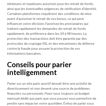
minimums et maximums autorisés pour les retrait de fonds,
ainsi que les éventuelles exigences de vérification d’identité.
Certaines plateformes requièrent des conditions de mise
avant d’autoriser le retrait de vos bonus, ce qui peut
influencer votre décision. Favorisez les prestataires qui
traitent rapidement les demandes de retrait de fonds
rapidement, de préférence dans les 24 à 48 heures. La
protection des transactions doit être garantie par des
protocoles de cryptage SSL et des mécanismes de défense
contre la fraude pour assurer la protection de vos
informations bancaires.
Conseils pour parier
intelligemment
Parier sur un site paris sportif devrait être une activité de
divertissement et non devenir une source de problèmes
financiers ou personnels. Fixez-vous toujours un budget
mensuel dédié aux paris que vous pouvez vous permettre de
perdre sans impacter votre quotidien. Évitez de parier sous