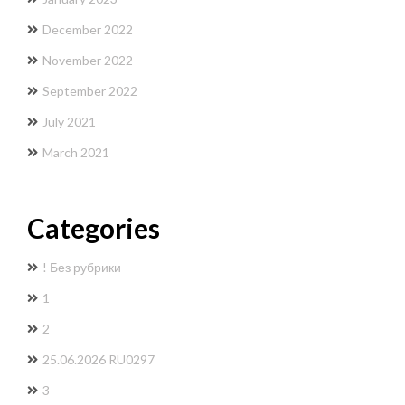
December 2022
November 2022
September 2022
July 2021
March 2021
Categories
! Без рубрики
1
2
25.06.2026 RU0297
3