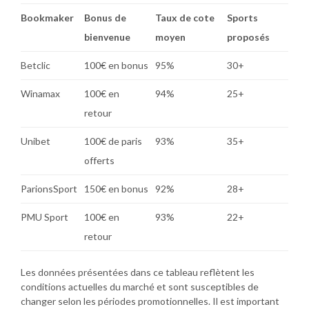
Bookmaker
Bonus de
Taux de cote
Sports
bienvenue
moyen
proposés
Betclic
100€ en bonus
95%
30+
Winamax
100€ en
94%
25+
retour
Unibet
100€ de paris
93%
35+
offerts
ParionsSport
150€ en bonus
92%
28+
PMU Sport
100€ en
93%
22+
retour
Les données présentées dans ce tableau reflètent les
conditions actuelles du marché et sont susceptibles de
changer selon les périodes promotionnelles. Il est important