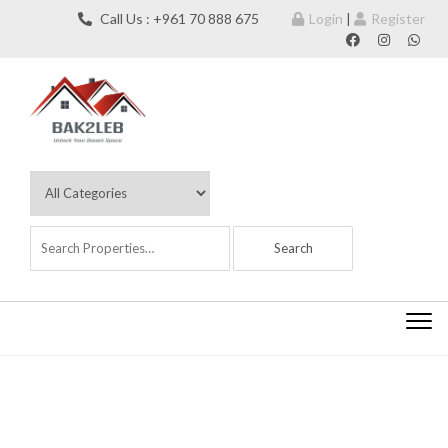
Skip to content
Call Us : +961 70 888 675
Login
|
Register
BAK 2 LEB-REAL ESTATE
Togg
navi