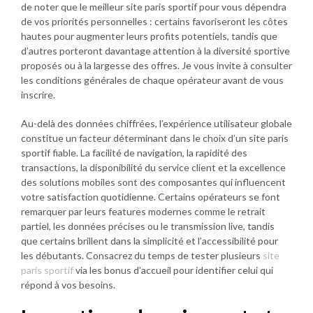
de noter que le meilleur site paris sportif pour vous dépendra
de vos priorités personnelles : certains favoriseront les côtes
hautes pour augmenter leurs profits potentiels, tandis que
d’autres porteront davantage attention à la diversité sportive
proposés ou à la largesse des offres. Je vous invite à consulter
les conditions générales de chaque opérateur avant de vous
inscrire.
Au-delà des données chiffrées, l’expérience utilisateur globale
constitue un facteur déterminant dans le choix d’un site paris
sportif fiable. La facilité de navigation, la rapidité des
transactions, la disponibilité du service client et la excellence
des solutions mobiles sont des composantes qui influencent
votre satisfaction quotidienne. Certains opérateurs se font
remarquer par leurs features modernes comme le retrait
partiel, les données précises ou le transmission live, tandis
que certains brillent dans la simplicité et l’accessibilité pour
les débutants. Consacrez du temps de tester plusieurs
site
paris sportif
via les bonus d’accueil pour identifier celui qui
répond à vos besoins.