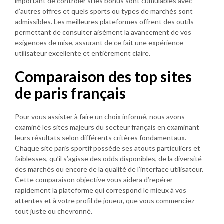
important de contrôler si les bonus sont cumulables avec
d’autres offres et quels sports ou types de marchés sont
admissibles. Les meilleures plateformes offrent des outils
permettant de consulter aisément la avancement de vos
exigences de mise, assurant de ce fait une expérience
utilisateur excellente et entièrement claire.
Comparaison des top sites
de paris français
Pour vous assister à faire un choix informé, nous avons
examiné les sites majeurs du secteur français en examinant
leurs résultats selon différents critères fondamentaux.
Chaque site paris sportif possède ses atouts particuliers et
faiblesses, qu’il s’agisse des odds disponibles, de la diversité
des marchés ou encore de la qualité de l’interface utilisateur.
Cette comparaison objective vous aidera d’repérer
rapidement la plateforme qui correspond le mieux à vos
attentes et à votre profil de joueur, que vous commenciez
tout juste ou chevronné.