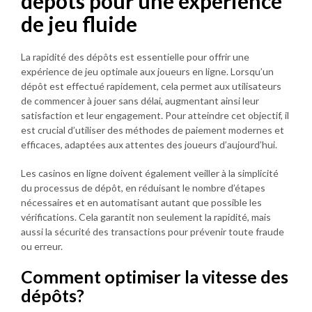
dépôts pour une expérience
de jeu fluide
La rapidité des dépôts est essentielle pour offrir une
expérience de jeu optimale aux joueurs en ligne. Lorsqu’un
dépôt est effectué rapidement, cela permet aux utilisateurs
de commencer à jouer sans délai, augmentant ainsi leur
satisfaction et leur engagement. Pour atteindre cet objectif, il
est crucial d’utiliser des méthodes de paiement modernes et
efficaces, adaptées aux attentes des joueurs d’aujourd’hui.
Les casinos en ligne doivent également veiller à la simplicité
du processus de dépôt, en réduisant le nombre d’étapes
nécessaires et en automatisant autant que possible les
vérifications. Cela garantit non seulement la rapidité, mais
aussi la sécurité des transactions pour prévenir toute fraude
ou erreur.
Comment optimiser la vitesse des
dépôts?