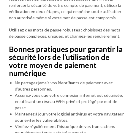
renforcer la sécurité de votre compte de paiement, utilisez la
vérification en deux étapes, ce qui empêche toute utilisation
non autorisée même si votre mot de passe est compromis.
Utilisez des mots de passe robustes
: choisissez des mots
de passe complexes, uniques, et changez-les régulièrement.
Bonnes pratiques pour garantir la
sécurité lors de l’utilisation de
votre moyen de paiement
numérique
Ne partagez jamais vos identifiants de paiement avec
d’autres personnes.
Assurez-vous que votre connexion internet est sécurisée,
en utilisant un réseau Wi-Fi privé et protégé par mot de
passe.
Maintenez à jour votre logiciel antivirus et votre navigateur
pour éviter les vulnérabilités.
Vérifiez régulièrement l’historique de vos transactions
pour détecter toute activité suspecte.