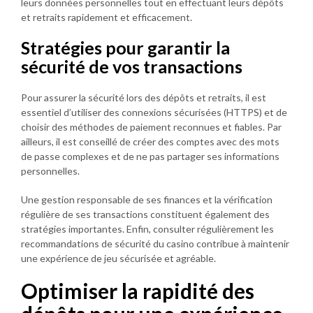
leurs données personnelles tout en effectuant leurs dépôts
et retraits rapidement et efficacement.
Stratégies pour garantir la
sécurité de vos transactions
Pour assurer la sécurité lors des dépôts et retraits, il est
essentiel d’utiliser des connexions sécurisées (HTTPS) et de
choisir des méthodes de paiement reconnues et fiables. Par
ailleurs, il est conseillé de créer des comptes avec des mots
de passe complexes et de ne pas partager ses informations
personnelles.
Une gestion responsable de ses finances et la vérification
régulière de ses transactions constituent également des
stratégies importantes. Enfin, consulter régulièrement les
recommandations de sécurité du casino contribue à maintenir
une expérience de jeu sécurisée et agréable.
Optimiser la rapidité des