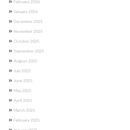
February 2026
January 2026
December 2025
November 2025
October 2025
September 2025
August 2025
July 2025
June 2025
May 2025
April 2025
March 2025
February 2025
January 2025