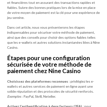
et financières tout en assurant des transactions rapides et
fiables. Suivre des bonnes pratiques lors de la mise en place
de votre moyen de paiement est la clé pour une expérience de
jeu sereine.
Dans cet article, nous vous présenterons les étapes
indispensables pour sécuriser votre méthode de paiement,
ainsi que des conseils pour choisir des options fiables telles
que les e-wallets et autres solutions instantanées liées à Nine
Casino.
Étapes pour une configuration
sécurisée de votre méthode de
paiement chez Nine Casino
Choisissez des plateformes reconnues
: privilégiez les e-
wallets et autres services de paiement en ligne ayant une
solide réputation et des protocoles de sécurité renforcés.
Exemples
: PayPal, Skrill, Neteller.
Activez l’authentification à deux facteurs (2FA)
: pour