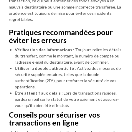
transaction, ce qui peut entraîner des fonds envoyés à un
mauvais destinataire ou une somme incorrecte transférée. La
prudence est toujours de mise pour éviter ces incidents
regrettables.
Pratiques recommandées pour
éviter les erreurs
Vérification des informations
: Toujours relire les détails
du transfert, comme le montant, le numéro de compte ou
l’adresse e-mail du destinataire, avant de confirmer.
Utiliser la double authenticité
: Activez des mesures de
sécurité supplémentaires, telles que la double
authentification (2FA), pour renforcer la sécurité de vos
opérations.
Être attentif aux délais
: Lors de transactions rapides,
gardez un œil sur le statut de votre paiement et assurez-
vous qu’il a bien été effectué.
Conseils pour sécuriser vos
transactions en ligne