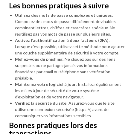
Les bonnes pratiques à suivre
Utilisez des mots de passe complexes et uniques
:
Composez des mots de passe difficilement devinables,
combinant lettres, chiffres et caractères spéciaux. Ne
réutilisez pas vos mots de passe sur plusieurs sites.
Activez l’authentification à deux facteurs (2FA)
:
Lorsque c’est possible, utilisez cette méthode pour ajouter
une couche supplémentaire de sécurité à votre compte.
Méfiez-vous du phishing
: Ne cliquez pas sur des liens
suspectes ou ne partagez jamais vos informations
financières par email ou téléphone sans vérification
préalable.
Maintenez votre logiciel à jour
: Installez régulièrement
les mises à jour de sécurité de votre système
d’exploitation et de votre navigateur.
Vérifiez la sécurité du site
: Assurez-vous que le site
utilise une connexion sécurisée (https://) avant de
communiquer vos informations sensibles.
Bonnes pratiques lors des
transactions