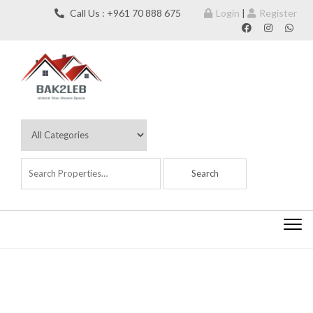
Skip to content
Call Us : +961 70 888 675
Login
|
Register
BAK 2 LEB-REAL ESTATE
Togg
navi