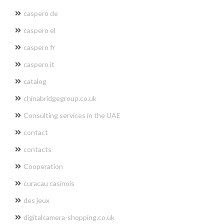
caspero de
caspero el
caspero fr
caspero it
catalog
chinabridgegroup.co.uk
Consulting services in the UAE
contact
contacts
Cooperation
curacau casinois
des jeux
digitalcamera-shopping.co.uk