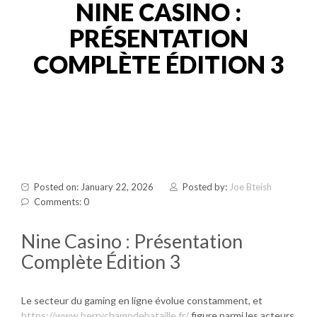
NINE CASINO :
PRÉSENTATION
COMPLÈTE ÉDITION 3
Posted on: January 22, 2026
Posted by:
Joe Bteish
Comments: 0
Nine Casino : Présentation
Complète Édition 3
Le secteur du gaming en ligne évolue constamment, et
https://www.berrychampdebataille.fr/
figure parmi les acteurs