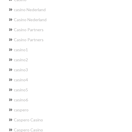
casino Nederland
Casino Nederland
Casino Partners
Casino Partners
casino1
casino2
casino3
casino4
casino5
casino6
caspero
Caspero Casino
Caspero Casino