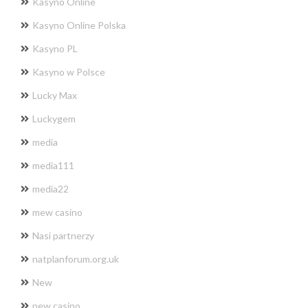
Kasyno Online
Kasyno Online Polska
Kasyno PL
Kasyno w Polsce
Lucky Max
Luckygem
media
media111
media22
mew casino
Nasi partnerzy
natplanforum.org.uk
New
new casino