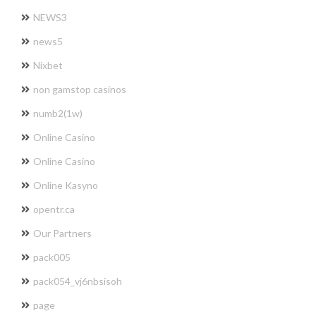
NEWS3
news5
Nixbet
non gamstop casinos
numb2(1w)
Online Casino
Online Casino
Online Kasyno
opentr.ca
Our Partners
pack005
pack054_vj6nbsisoh
page