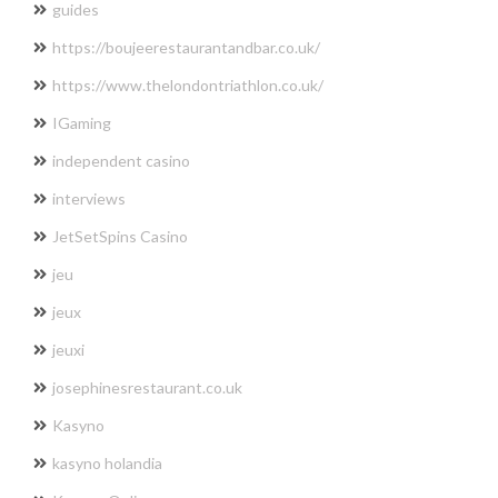
guides
https://boujeerestaurantandbar.co.uk/
https://www.thelondontriathlon.co.uk/
IGaming
independent casino
interviews
JetSetSpins Casino
jeu
jeux
jeuxi
josephinesrestaurant.co.uk
Kasyno
kasyno holandia