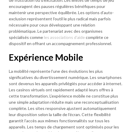
de frustration ou d’excitation. Les limites de temps de jeu
encouragent des pauses régulières bénéfiques pour
maintenir une perspective équilibrée. Les options d’auto-
exclusion représentent l’outil le plus radical mais parfois
nécessaire pour ceux développant une relation
problématique. Le partenariat avec des organismes
spécialisés comme
les associations d’aide
complète ce
dispositif en offrant un accompagnement professionnel.
Expérience Mobile
La mobilité représente l’une des évolutions les plus
significatives du divertissement numérique. Les smartphones
sont devenus les appareils privilégiés pour accéder à internet.
Les casinos virtuels ont rapidement adapté leurs offres à
cette transformation. L’expérience mobile ne constitue plus
une simple adaptation réduite mais une reconceptualisation
complète. Les sites responsive ajustent automatiquement
leur disposition selon la taille de l’écran. Cette flexibilité
garantit l’accès aux mêmes fonctionnalités sur tous les
appareils. Les temps de chargement sont optimisés pour les