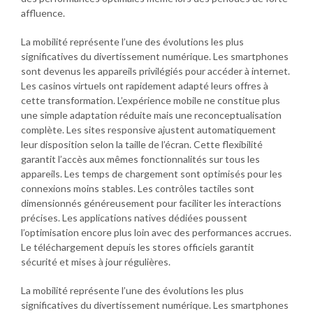
affluence.
La mobilité représente l’une des évolutions les plus
significatives du divertissement numérique. Les smartphones
sont devenus les appareils privilégiés pour accéder à internet.
Les casinos virtuels ont rapidement adapté leurs offres à
cette transformation. L’expérience mobile ne constitue plus
une simple adaptation réduite mais une reconceptualisation
complète. Les sites responsive ajustent automatiquement
leur disposition selon la taille de l’écran. Cette flexibilité
garantit l’accès aux mêmes fonctionnalités sur tous les
appareils. Les temps de chargement sont optimisés pour les
connexions moins stables. Les contrôles tactiles sont
dimensionnés généreusement pour faciliter les interactions
précises. Les applications natives dédiées poussent
l’optimisation encore plus loin avec des performances accrues.
Le téléchargement depuis les stores officiels garantit
sécurité et mises à jour régulières.
La mobilité représente l’une des évolutions les plus
significatives du divertissement numérique. Les smartphones