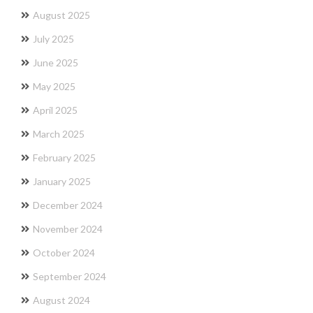
August 2025
July 2025
June 2025
May 2025
April 2025
March 2025
February 2025
January 2025
December 2024
November 2024
October 2024
September 2024
August 2024