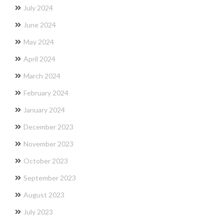
July 2024
June 2024
May 2024
April 2024
March 2024
February 2024
January 2024
December 2023
November 2023
October 2023
September 2023
August 2023
July 2023