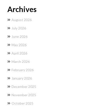
Archives
August 2026
July 2026
June 2026
May 2026
April 2026
March 2026
February 2026
January 2026
December 2025
November 2025
October 2025