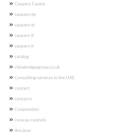
Caspero Casino
caspero de
caspero el
caspero fr
caspero it
catalog
chinabridgegroup.co.uk
Consulting services in the UAE
contact
contacts
Cooperation
curacau casinois
des jeux