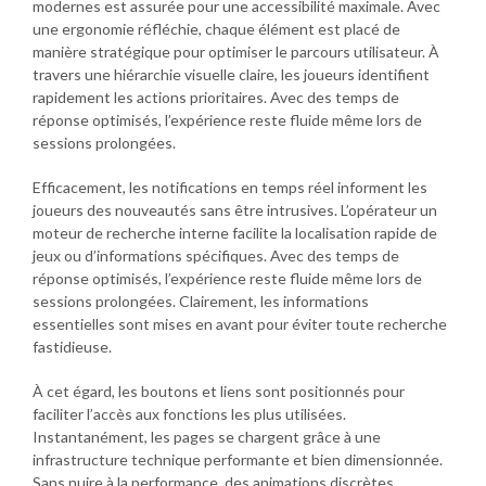
modernes est assurée pour une accessibilité maximale. Avec
une ergonomie réfléchie, chaque élément est placé de
manière stratégique pour optimiser le parcours utilisateur. À
travers une hiérarchie visuelle claire, les joueurs identifient
rapidement les actions prioritaires. Avec des temps de
réponse optimisés, l’expérience reste fluide même lors de
sessions prolongées.
Efficacement, les notifications en temps réel informent les
joueurs des nouveautés sans être intrusives. L’opérateur un
moteur de recherche interne facilite la localisation rapide de
jeux ou d’informations spécifiques. Avec des temps de
réponse optimisés, l’expérience reste fluide même lors de
sessions prolongées. Clairement, les informations
essentielles sont mises en avant pour éviter toute recherche
fastidieuse.
À cet égard, les boutons et liens sont positionnés pour
faciliter l’accès aux fonctions les plus utilisées.
Instantanément, les pages se chargent grâce à une
infrastructure technique performante et bien dimensionnée.
Sans nuire à la performance, des animations discrètes