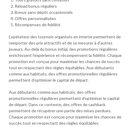
Reload bonus réguliers
Bonus sans dépôt occasionnels
Offres personnalisées
Récompenses de fidélité
L’opérateur des tournois organisés en interne permettent de
remporter des prix attractifs et de se mesurer à d’autres
joueurs. Au-delà du bonus initial, des promotions régulières
enrichissent l’expérience et récompensent la fidélité. Chaque
promotion est conçue pour maximiser les chances de succès
tout en respectant des règles équitables. Aux débutants
comme aux habitués, des offres promotionnelles régulières
permettent d’optimiser le capital de départ.
Aux débutants comme aux habitués, des offres
promotionnelles régulières permettent d’optimiser le capital
de départ. Dans ce contexte, des offres de cashback
permettent de récupérer une partie des mises perdues.
Chaque promotion est conçue pour maximiser les chances de
succès tout en respectant des règles équitables.