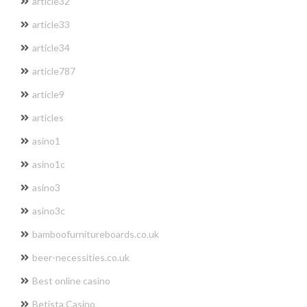
article32
article33
article34
article787
article9
articles
asino1
asino1c
asino3
asino3c
bamboofurnitureboards.co.uk
beer-necessities.co.uk
Best online casino
Betista Casino