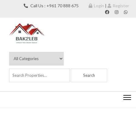
Skip to content
Call Us : +961 70 888 675
Login
|
Register
BAK 2 LEB-REAL ESTATE
Togg
navi