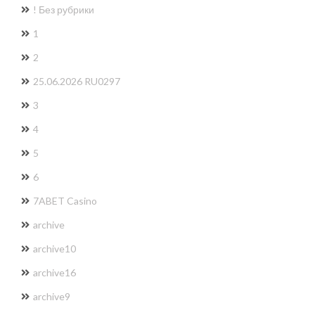
! Без рубрики
1
2
25.06.2026 RU0297
3
4
5
6
7ABET Casino
archive
archive10
archive16
archive9