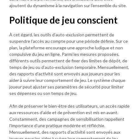
ajoutent du dynamisme à la navigation sur l’ensemble du site.
Politique de jeu conscient
À cet égard, les outils d’auto-exclusion permettent de
suspendre l’accès au compte pour une période définie. Sur ce
plan, la plateforme encourage une approche ludique et non
compulsive du jeu en ligne. Parmi les mesures proposées,
différents outils permettent de fixer des limites de dépôt, de
temps de jeu ou d’auto-exclusion temporaire. Mensuellement,
des rapports d’activité sont envoyés aux joueurs pour les
aider à suivre leur comportement de jeu. Le système chaque
joueur peut ajuster ses paramètres de sécurité pour limiter
ses dépenses ou son temps de jeu.
Afin de préserver le bien-être des utilisateurs, un accès rapide
aux ressources d’aide et de prévention est mis en avant.
Constamment, des campagnes de sensibilisation rappellent
l’importance d’une pratique modérée et réfléchie.
Mensuellement, des rapports d’activité sont envoyés aux
joueurs pour les aider à suivre leur comportement de jeu.