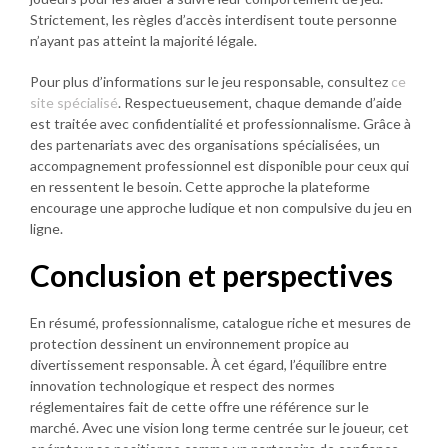
Strictement, les règles d’accès interdisent toute personne
n’ayant pas atteint la majorité légale.
Pour plus d’informations sur le jeu responsable, consultez
ce
site spécialisé
. Respectueusement, chaque demande d’aide
est traitée avec confidentialité et professionnalisme. Grâce à
des partenariats avec des organisations spécialisées, un
accompagnement professionnel est disponible pour ceux qui
en ressentent le besoin. Cette approche la plateforme
encourage une approche ludique et non compulsive du jeu en
ligne.
Conclusion et perspectives
En résumé, professionnalisme, catalogue riche et mesures de
protection dessinent un environnement propice au
divertissement responsable. À cet égard, l’équilibre entre
innovation technologique et respect des normes
réglementaires fait de cette offre une référence sur le
marché. Avec une vision long terme centrée sur le joueur, cet