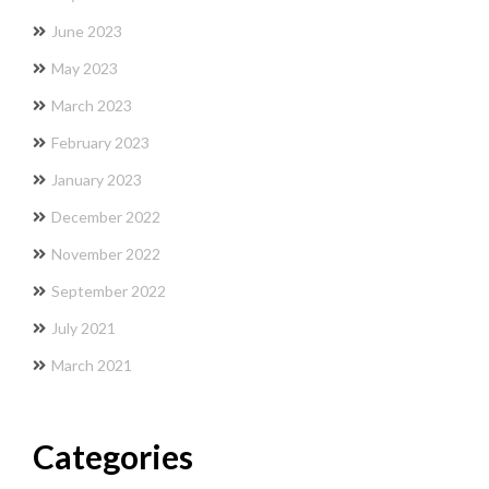
June 2023
May 2023
March 2023
February 2023
January 2023
December 2022
November 2022
September 2022
July 2021
March 2021
Categories