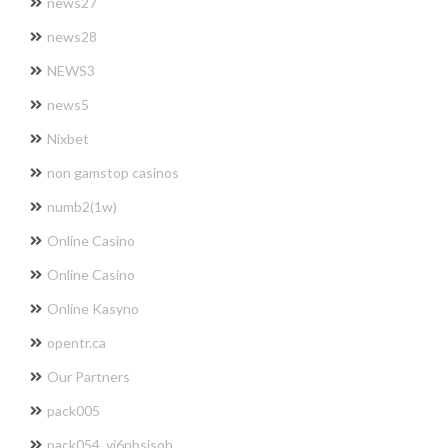
news27
news28
NEWS3
news5
Nixbet
non gamstop casinos
numb2(1w)
Online Casino
Online Casino
Online Kasyno
opentr.ca
Our Partners
pack005
pack054_vj6nbsisoh