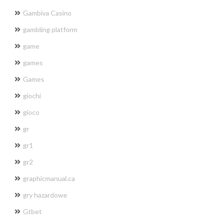
Gambiva Casino
gambling platform
game
games
Games
giochi
gioco
gr
gr1
gr2
graphicmanual.ca
gry hazardowe
Gtbet