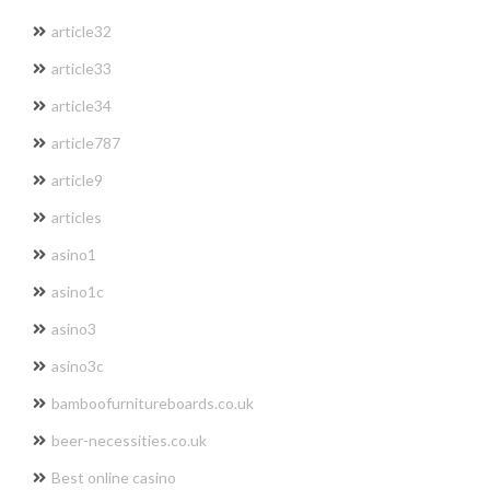
article32
article33
article34
article787
article9
articles
asino1
asino1c
asino3
asino3c
bamboofurnitureboards.co.uk
beer-necessities.co.uk
Best online casino