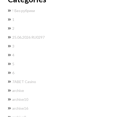
! Без рубрики
1
2
25.06.2026 RU0297
3
4
5
6
7ABET Casino
archive
archive10
archive16