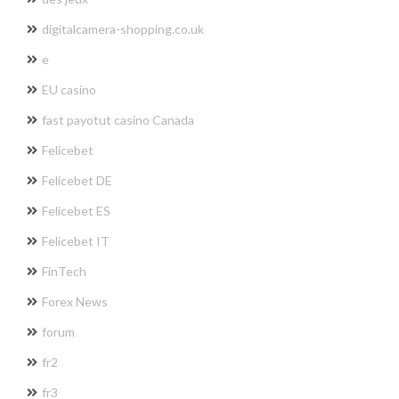
digitalcamera-shopping.co.uk
e
EU casino
fast payotut casino Canada
Felicebet
Felicebet DE
Felicebet ES
Felicebet IT
FinTech
Forex News
forum
fr2
fr3