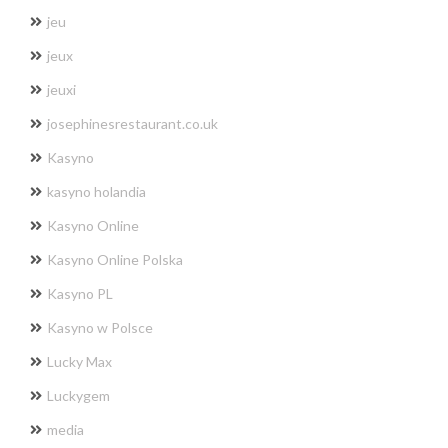
jeu
jeux
jeuxi
josephinesrestaurant.co.uk
Kasyno
kasyno holandia
Kasyno Online
Kasyno Online Polska
Kasyno PL
Kasyno w Polsce
Lucky Max
Luckygem
media