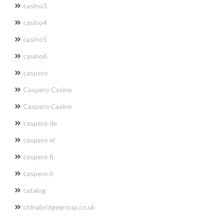
casino3
casino4
casino5
casino6
caspero
Caspero Casino
Caspero Casino
caspero de
caspero el
caspero fr
caspero it
catalog
chinabridgegroup.co.uk