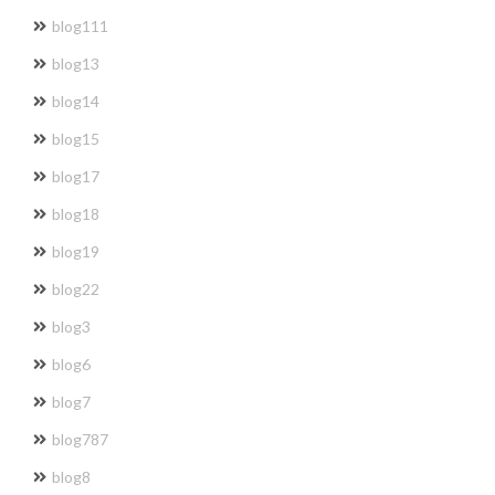
blog111
blog13
blog14
blog15
blog17
blog18
blog19
blog22
blog3
blog6
blog7
blog787
blog8