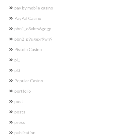
pay by mobile casino
PayPal Casino
pbn1_e3vkts6gegp
pbn2_p9ugexr9wh9
Pistolo Casino
pl1
pl3
Popular Casino
portfolio
post
posts
press
publication