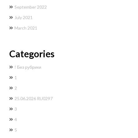
September 2022
July 2021
March 2021
Categories
! Без рубрики
1
2
25.06.2026 RU0297
3
4
5