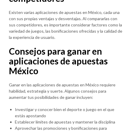
Existen varias aplicaciones de apuestas en México, cada una
con sus propias ventajas y desventajas. Al compararlas con
sus competidores, es importante considerar factores como la
variedad de juegos, las bonificaciones ofrecidas y la calidad de
la experiencia de usuario.
Consejos para ganar en
aplicaciones de apuestas
México
Ganar en las aplicaciones de apuestas en México requiere
habilidad, estrategia y suerte. Algunos consejos para
aumentar tus posibilidades de ganar incluyen:
Investigar y conocer bien el deporte o juego en el que
estás apostando
Establecer límites de apuestas y mantener la disciplina
Aprovechar las promociones y bonificaciones para