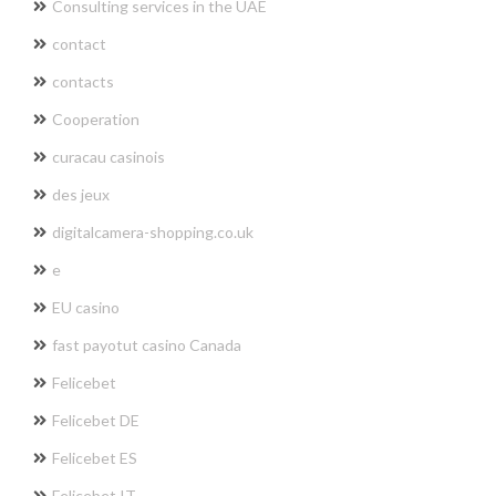
Consulting services in the UAE
contact
contacts
Cooperation
curacau casinois
des jeux
digitalcamera-shopping.co.uk
e
EU casino
fast payotut casino Canada
Felicebet
Felicebet DE
Felicebet ES
Felicebet IT