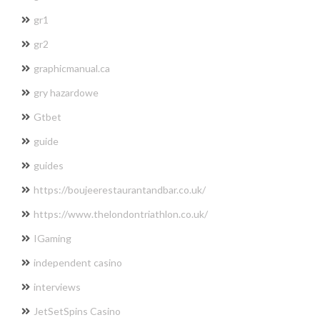
gr1
gr2
graphicmanual.ca
gry hazardowe
Gtbet
guide
guides
https://boujeerestaurantandbar.co.uk/
https://www.thelondontriathlon.co.uk/
IGaming
independent casino
interviews
JetSetSpins Casino