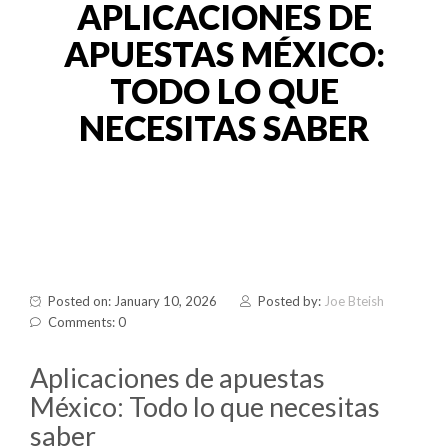
APLICACIONES DE
APUESTAS MÉXICO:
TODO LO QUE
NECESITAS SABER
Posted on: January 10, 2026
Posted by:
Joe Bteish
Comments: 0
Aplicaciones de apuestas
México: Todo lo que necesitas
saber