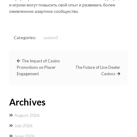
и игроки могут повысить свой опыт и развивать более
оживленное азартное сообщество.
Categories:
casino3
The Impact of Casino
Promotions on Player
The Future of Live Dealer
Engagement
Casinos
Archives
August 2026
July 2026
June 2026