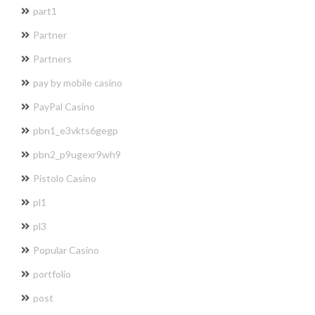
part1
Partner
Partners
pay by mobile casino
PayPal Casino
pbn1_e3vkts6gegp
pbn2_p9ugexr9wh9
Pistolo Casino
pl1
pl3
Popular Casino
portfolio
post