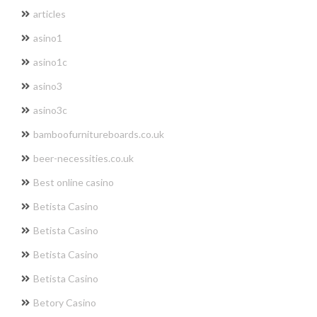
articles
asino1
asino1c
asino3
asino3c
bamboofurnitureboards.co.uk
beer-necessities.co.uk
Best online casino
Betista Casino
Betista Casino
Betista Casino
Betista Casino
Betory Casino