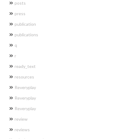
posts
press
publication
publications
q
r
ready_text
resources
Reveryplay
Reveryplay
Reveryplay
review
reviews