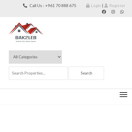
Skip to content
Call Us : +961 70 888 675
Login
|
Register
BAK 2 LEB-REAL ESTATE
Togg
navi