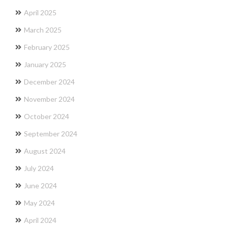
April 2025
March 2025
February 2025
January 2025
December 2024
November 2024
October 2024
September 2024
August 2024
July 2024
June 2024
May 2024
April 2024