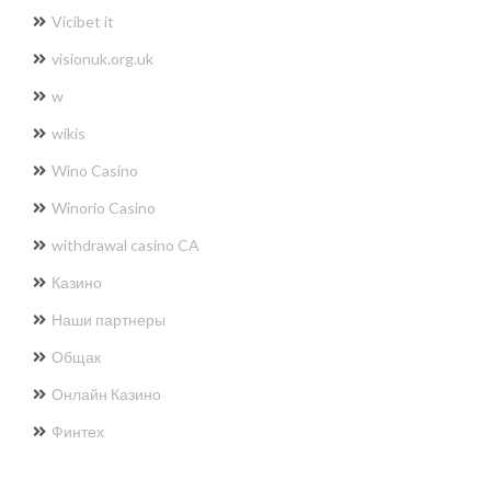
Vicibet it
visionuk.org.uk
w
wikis
Wino Casino
Winorio Casino
withdrawal casino CA
Казино
Наши партнеры
Общак
Онлайн Казино
Финтех