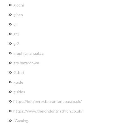
giochi
gioco
gr
gr1
gr2
graphicmanual.ca
gry hazardowe
Gtbet
guide
guides
https://boujeerestaurantandbar.co.uk/
https://www.thelondontriathlon.co.uk/
IGaming