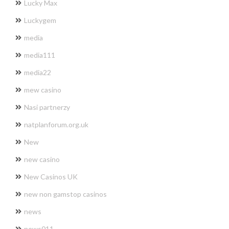
Lucky Max
Luckygem
media
media111
media22
mew casino
Nasi partnerzy
natplanforum.org.uk
New
new casino
New Casinos UK
new non gamstop casinos
news
news011