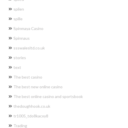
spilen
spille
Spinmaya Casino
Spinnaus
ssswalesltd.co.uk
stories
text
The best casino
The best new online casino
The best online casino and sportsbook
thedoughhook.co.uk
tr1005_tdo8kacxy8
Trading