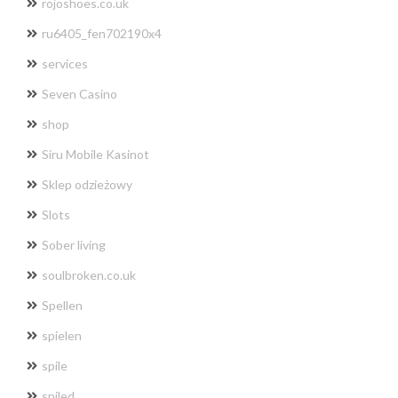
rojoshoes.co.uk
ru6405_fen702190x4
services
Seven Casino
shop
Siru Mobile Kasinot
Sklep odzieżowy
Slots
Sober living
soulbroken.co.uk
Spellen
spielen
spile
spiled