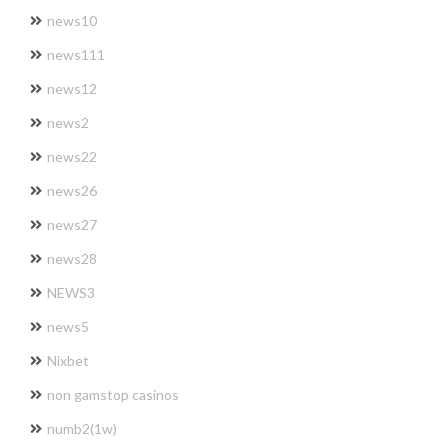
news10
news111
news12
news2
news22
news26
news27
news28
NEWS3
news5
Nixbet
non gamstop casinos
numb2(1w)