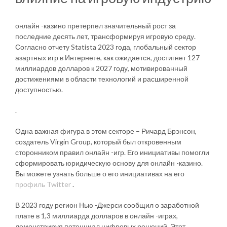
онлайн -казино претерпел значительный рост за
последние десять лет, трансформируя игровую среду.
Согласно отчету Statista 2023 года, глобальный сектор
азартных игр в Интернете, как ожидается, достигнет 127
миллиардов долларов к 2027 году, мотивированный
достижениями в области технологий и расширенной
доступностью.
.
Одна важная фигура в этом секторе – Ричард Брэнсон,
создатель Virgin Group, который был откровенным
сторонником правил онлайн -игр. Его инициативы помогли
сформировать юридическую основу для онлайн -казино.
Вы можете узнать больше о его инициативах на его
профиль Twitter
.
В 2023 году регион Нью -Джерси сообщил о заработной
плате в 1,3 миллиарда долларов в онлайн -играх,
демонстрируя потенциал цифровых решений. Этот