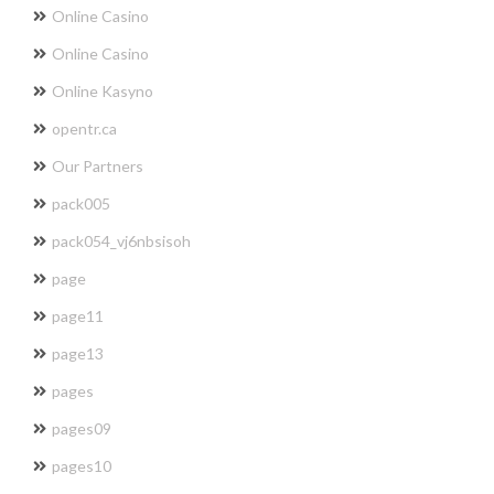
Online Casino
Online Casino
Online Kasyno
opentr.ca
Our Partners
pack005
pack054_vj6nbsisoh
page
page11
page13
pages
pages09
pages10