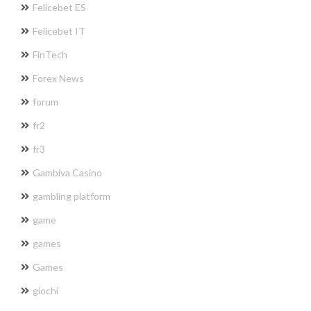
Felicebet ES
Felicebet IT
FinTech
Forex News
forum
fr2
fr3
Gambiva Casino
gambling platform
game
games
Games
giochi