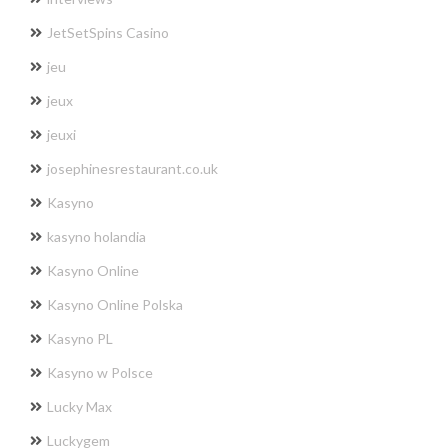
JetSetSpins Casino
jeu
jeux
jeuxi
josephinesrestaurant.co.uk
Kasyno
kasyno holandia
Kasyno Online
Kasyno Online Polska
Kasyno PL
Kasyno w Polsce
Lucky Max
Luckygem