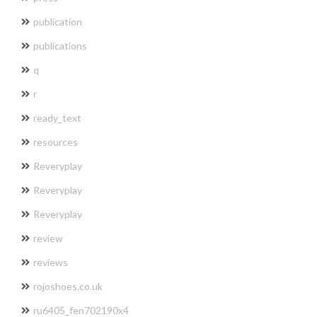
publication
publications
q
r
ready_text
resources
Reveryplay
Reveryplay
Reveryplay
review
reviews
rojoshoes.co.uk
ru6405_fen702190x4