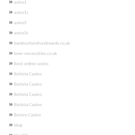
asino1
asino1c
asino3
asino3c
bamboofurnitureboards.co.uk
beer-necessities.co.uk
Best online casino
Betista Casino
Betista Casino
Betista Casino
Betista Casino
Betory Casino
blog