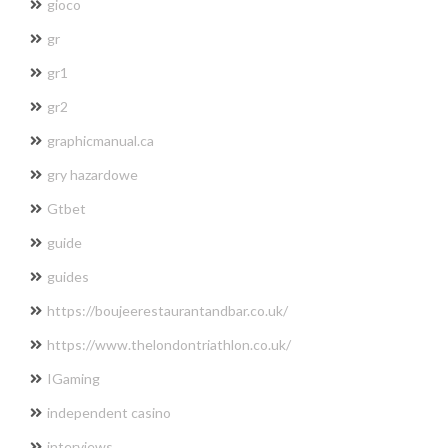
gioco
gr
gr1
gr2
graphicmanual.ca
gry hazardowe
Gtbet
guide
guides
https://boujeerestaurantandbar.co.uk/
https://www.thelondontriathlon.co.uk/
IGaming
independent casino
interviews