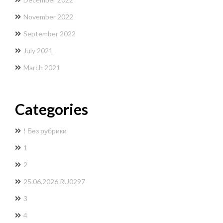
November 2022
September 2022
July 2021
March 2021
Categories
! Без рубрики
1
2
25.06.2026 RU0297
3
4