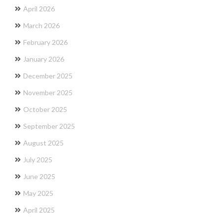
April 2026
March 2026
February 2026
January 2026
December 2025
November 2025
October 2025
September 2025
August 2025
July 2025
June 2025
May 2025
April 2025