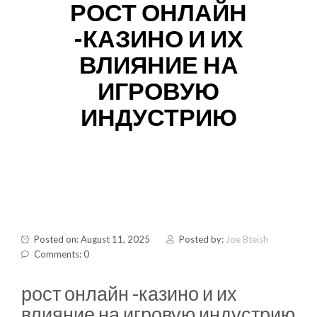
РОСТ ОНЛАЙН
-КАЗИНО И ИХ
ВЛИЯНИЕ НА
ИГРОВУЮ
ИНДУСТРИЮ
Posted on: August 11, 2025
Posted by:
Joe Bteish
Comments: 0
рост онлайн -казино и их
влияние на игровую индустрию