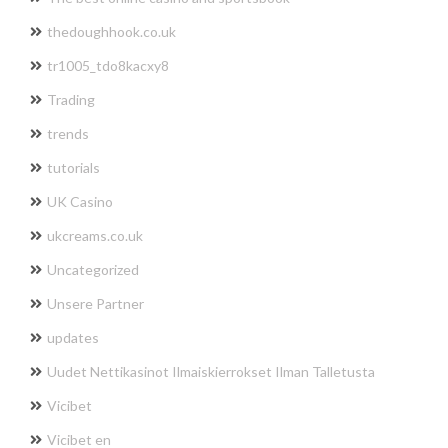
thedoughhook.co.uk
tr1005_tdo8kacxy8
Trading
trends
tutorials
UK Casino
ukcreams.co.uk
Uncategorized
Unsere Partner
updates
Uudet Nettikasinot Ilmaiskierrokset Ilman Talletusta
Vicibet
Vicibet en