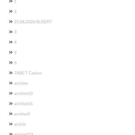
1
2
25.06.2026 RU0297
3
4
5
6
7ABET Casino
archive
archive10
archive16
archive9
article
article019