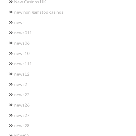
New Casinos UK
new non gamstop casinos
news
news011
news06
news10
news111
news12
news2
news22
news26
news27
news28
NEWS3