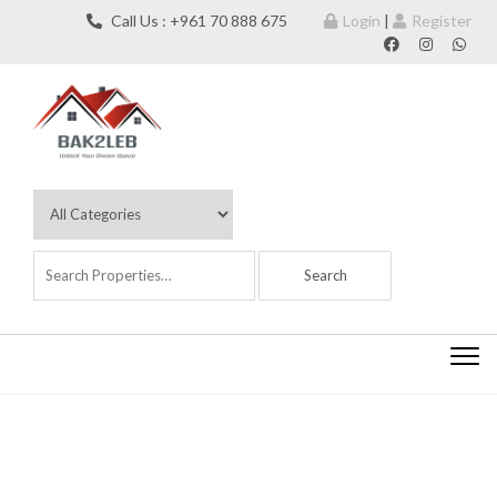
Skip to content
Call Us : +961 70 888 675
Login
|
Register
BAK 2 LEB-REAL ESTATE
Togg
navi