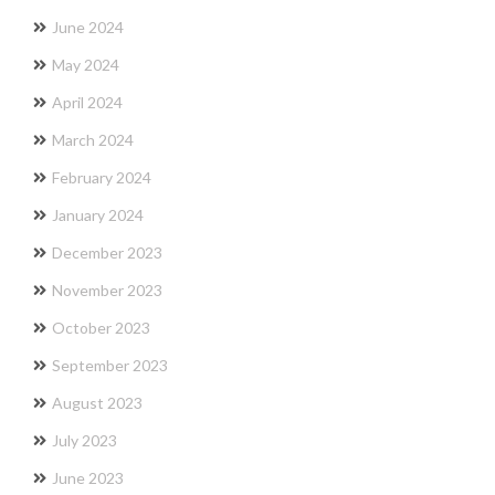
June 2024
May 2024
April 2024
March 2024
February 2024
January 2024
December 2023
November 2023
October 2023
September 2023
August 2023
July 2023
June 2023