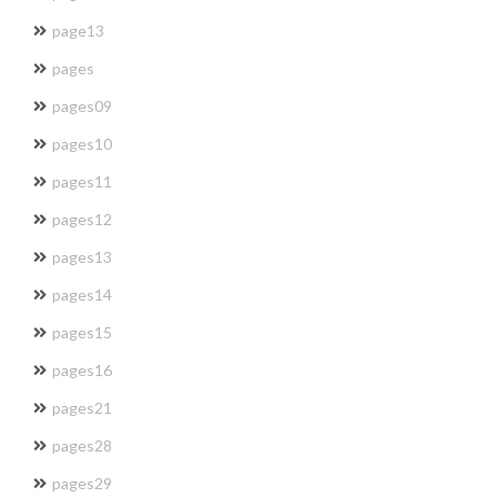
page13
pages
pages09
pages10
pages11
pages12
pages13
pages14
pages15
pages16
pages21
pages28
pages29