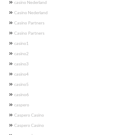
casino Nederland
Casino Nederland
Casino Partners
Casino Partners
casino1
casino2
casino3
casino4
casino5
casino6
caspero
Caspero Casino
Caspero Casino