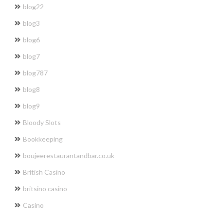
blog22
blog3
blog6
blog7
blog787
blog8
blog9
Bloody Slots
Bookkeeping
boujeerestaurantandbar.co.uk
British Casino
britsino casino
Casino