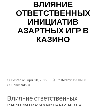
ВЛИЯНИЕ
ОТВЕТСТВЕННЫХ
ИНИЦИАТИВ
АЗАРТНЫХ ИГР В
КАЗИНО
Posted on: April 28, 2025
Posted by:
Joe Bteish
Comments: 0
Влияние ответственных
инициатив азартных игр в