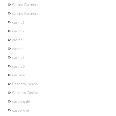
Casino Partners
Casino Partners
casino1
casino2
casino3
casino4
casino5
casino6
caspero
Caspero Casino
Caspero Casino
caspero de
caspero el