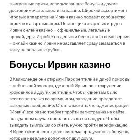
выигранные призы, использованные бонусы и другие
достопримечательности на казино. Широкий ассортимент
игровых аппаратов на Ирвин казино поразит сообщество
игроков в азартные игры. Поставщики азартных игр для
Ирвин онлайн казино – официальные, легальные
провайдеры. Играйте на деньги и бесплатно в демо версии
– онлайн казино Ирвин не заставляет сразу замазаться в
катку на реальные рубли.
Бонусы Ирвин казино
В Квинсленде они открыли Парк рептилий и дикой природы
– небольшой зоопарк, где юный Ирвин рос в окружении
крокодилов и других рептилий. Чтобы клиентам было
весело не только во время игры, заведение предлагает
выгодные поощрение. Стоит отметить, что администрация
“Ирвин” все равно требует пройти регистрацию на сайте,
но в данном случае пополнять счет не следует. Чтобы
выводить выигрыши со счета, нужно пройти верификацию.
В Ирвин казино есть целая система продуманных бонусов,
которые идеально дополняют друг друга.