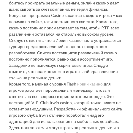
боитесь проиграть реальные деньги, онлайн казино дает
шанс сыграть за счет компании, не теряя финансы.
Бонусная программа Casino касается каждого игрока – как
новичка на сайте, так и постоянного клиента. Кроме того,
казино постоянно присматривает за тем, чтобы RTP всех
развлечений оставался на стабильно высоком уровне.
Следует отметить, что в Ирвин казино часто устраиваются
турниры среди развлечений от одного конкретного
разработчика. Список поставщиков развлечений казино
постоянно пополняется, равно как и ассортимент игр.
Заведение не использует скриптовые игры. Следует
отметить, что в казино можно играть в лайв-развлечения
только на реальные деньги.
Кроме того, начиная с уровня Flash
ирвин казино
для
игроков работает персональный менеджер, готовый
ответить на все вопросы в приоритетном порядке. Это
настоящий VIP-Club Irwin casino, который точно никого не
оставит равнодушным. Разработчики официального сайта
игрового клуба Irwin отлично поработали над его
адаптацией для использования на мобильных девайсах.
Здесь пользователи могут играть на реальные деньги и в