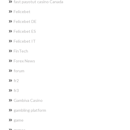
fast payotut casino Canada
Felicebet
Felicebet DE
Felicebet ES
Felicebet IT
FinTech
Forex News
forum
fr2
fr3
Gambiva Casino
gambling platform
game
games