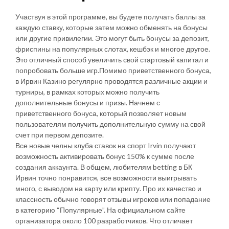
Участвуя в этой программе, вы будете получать баллы за
каждую ставку, которые затем можно обменять на бонусы
или другие привилегии. Это могут быть бонусы за депозит,
фриспины на популярных слотах, кешбэк и многое другое.
Это отличный способ увеличить свой стартовый капитал и
попробовать больше игр.Помимо приветственного бонуса,
в Ирвин Казино регулярно проводятся различные акции и
турниры, в рамках которых можно получить
дополнительные бонусы и призы. Начнем с
приветственного бонуса, который позволяет новым
пользователям получить дополнительную сумму на свой
счет при первом депозите.
Все новые челны клуба ставок на спорт Irvin получают
возможность активировать бонус 150% к сумме после
создания аккаунта. В общем, любителям betting в БК
Ирвин точно понравится, все возможности выигрывать
много, с выводом на карту или крипту. Про их качество и
классность обычно говорят отзывы игроков или попадание
в категорию “Популярные”. На официальном сайте
организатора около 100 разработчиков. Что отличает