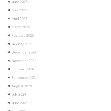
June 2025
May 2025
April 2025
March 2025
February 2025
January 2025
December 2024
November 2024
October 2024
September 2024
August 2024
July 2024
June 2024