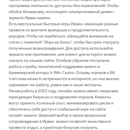
программа лояльности, доступны без ограничений. Чтобы
обойти блокировку, используют альтернативный домен –
зеркало Ирвин казино.
Есть виртуальные быстрые игры Ирвин, имеющие разные
правила по выплате выигрыша и продолжительность
раундов. Чтобы не ошибиться, обращайте внимание на
слоты с пометкой “Игра на бонус”, чтобы быстрее отыграть
полученные вознаграждения. Для доступа используйте
зеркало или приложение, апк клиент для которого можно
скачать на нашем сайте. Особым образом построена
работа службы технической поддержки казино и
букмекерской которы Ir Win Casino. Отзывы игроков о БК
Irvin пока нечасто встречаются в интернете, но они высоко
оценивают ее работу, равно как и наши эксперты.
Начав работу в 2023 году, онлайн-казино имеет лицензию
юрисдикции Кюрасао и поздравляет игроков. Клиенты
могут принять полезный опыт, минимизировать риски и
обеспечить себе доступ к стабильной игре на сайте
онлайн-казино. Широкий выбор и яркое визуальное
сопровождение в Ирвин казино позволят качественно
провести отдых, а приятным бонусом получить