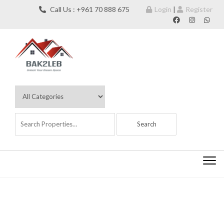
Skip to content
Call Us : +961 70 888 675
Login
|
Register
BAK 2 LEB-REAL ESTATE
Togg
navi