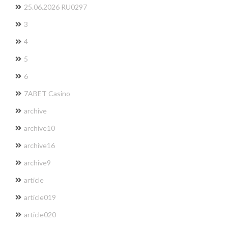
25.06.2026 RU0297
3
4
5
6
7ABET Casino
archive
archive10
archive16
archive9
article
article019
article020