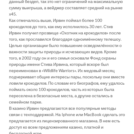
данный бездеп, так это нет ограничений на максимальную
сумму выигрыша, а вейджер составляет средний на рынке
х45.
Как отмечалось выше, Ирвин поймал более 100
крокодилов до того, как ему исполнилось 30 лет. Стив
Ирвин получил прозвище «Охотник на крокодилов» после
того, как прославился благодаря одноимённому телешоу.
Целью организации было повышение осведомлённости о
важности защиты природы и исчезающих видов. Кроме
того, в 2002 году он и его семья основали Фонд охраны
природы имени Стива Ирвина, который вскоре был
переименован в «Wildlife Warriors». Их медовый месяц
подчеркивает общие интересы пары, поскольку они вместе
ловили крокодилов. По словам его биографов, ему удалось
поймать около 100 крокодилов, часть из которых была
переселена в безопасные места, а другие остались в
семейном парке.
В казино Ирвин предлагаются все популярные методы
связи с техподдержкой. На Iphone или MacBook сделать это
предлагается из лицензированного магазина. В нем есть
доступ ко всем предложениям казино, платной и
бесплатной игре.