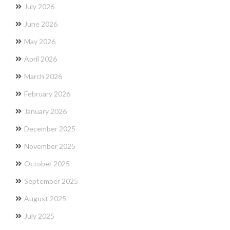
July 2026
June 2026
May 2026
April 2026
March 2026
February 2026
January 2026
December 2025
November 2025
October 2025
September 2025
August 2025
July 2025