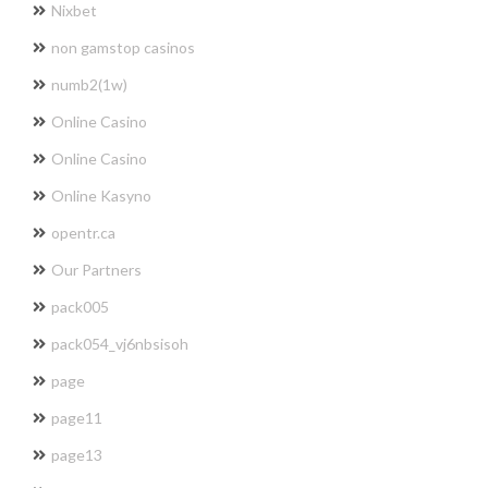
Nixbet
non gamstop casinos
numb2(1w)
Online Casino
Online Casino
Online Kasyno
opentr.ca
Our Partners
pack005
pack054_vj6nbsisoh
page
page11
page13