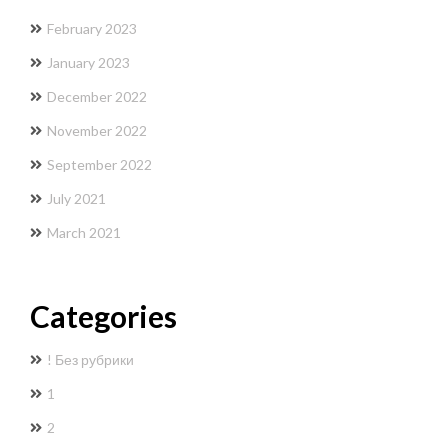
February 2023
January 2023
December 2022
November 2022
September 2022
July 2021
March 2021
Categories
! Без рубрики
1
2